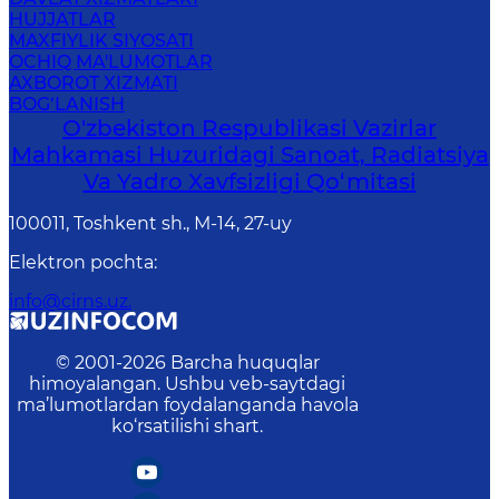
HUJJATLAR
MAXFIYLIK SIYOSATI
OCHIQ MA'LUMOTLAR
AXBOROT XIZMATI
BOG‘LANISH
O'zbekiston Respublikasi Vazirlar
Mahkamasi Huzuridagi Sanoat, Radiatsiya
Va Yadro Xavfsizligi Qo‘mitasi
100011, Toshkent sh., М-14, 27-uy
Elektron pochta
:
info@cirns.uz.
© 2001-
2026
Barcha huquqlar
himoyalangan. Ushbu veb-saytdagi
ma’lumotlardan foydalanganda havola
ko‘rsatilishi shart.