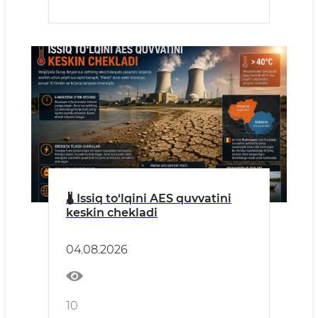
🌡 Issiq to‘lqini AES quvvatini
keskin chekladi
04.08.2026
10