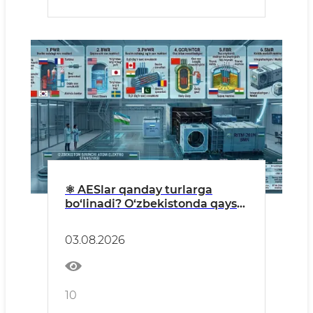
⚛️ AESlar qanday turlarga
bo‘linadi? O‘zbekistonda qaysi
turdagi AES qurilmoqda?
03.08.2026
10