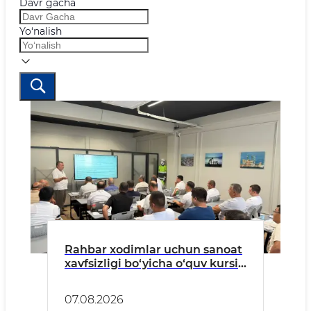
Davr gacha
Yo‘nalish
Rahbar xodimlar uchun sanoat
xavfsizligi bo‘yicha o‘quv kursi
tashkil etildi
07.08.2026