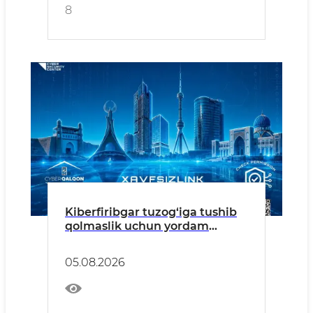
8
Kiberfiribgar tuzog‘iga tushib
qolmaslik uchun yordam
beradigan foydali resurslar
05.08.2026