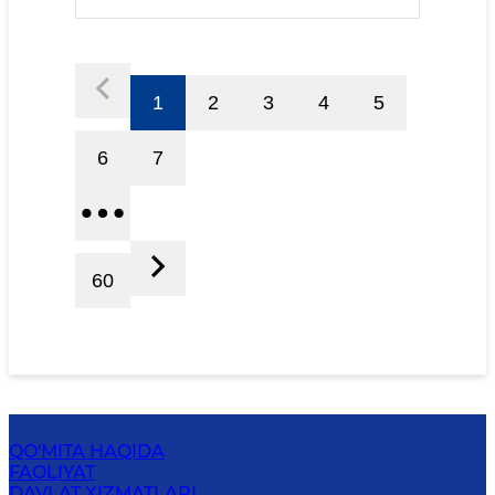
1
2
3
4
5
6
7
60
QO'MITA HAQIDA
FAOLIYAT
DAVLAT XIZMATLARI