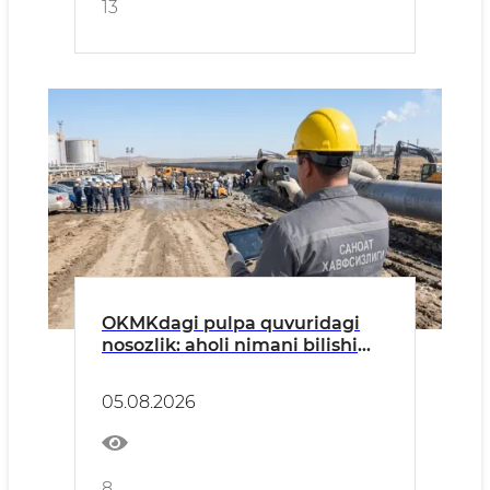
13
OKMKdagi pulpa quvuridagi
nosozlik: aholi nimani bilishi
kerak?
05.08.2026
8