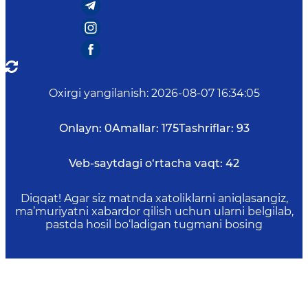
Oxirgi yangilanish
:
2026-08-07 16:34:05
Onlayn:
0
Amallar:
175
Tashriflar:
93
Veb-saytdagi o‘rtacha vaqt:
42
Diqqat! Agar siz matnda xatoliklarni aniqlasangiz,
ma’muriyatni xabardor qilish uchun ularni belgilab,
pastda hosil bo‘ladigan tugmani bosing