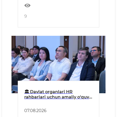
9
🏛 Davlat organlari HR
rahbarlari uchun amaliy o‘quv-
seminar boshlandi
07.08.2026