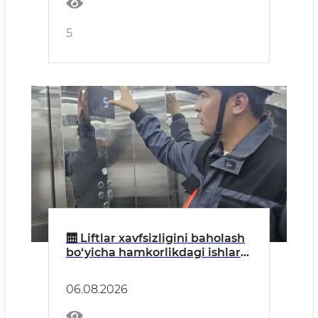
5
🛗 Liftlar xavfsizligini baholash
bo‘yicha hamkorlikdagi ishlar
amalga oshirildi
06.08.2026