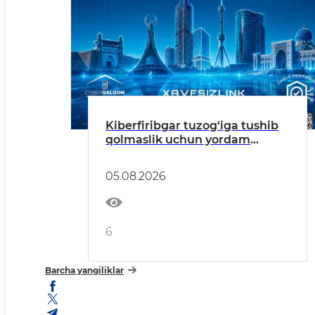
Kiberfiribgar tuzog‘iga tushib
qolmaslik uchun yordam
beradigan foydali resurslar
05.08.2026
6
Barcha yangiliklar