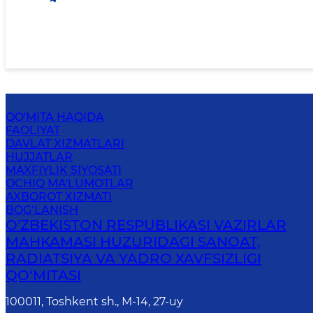
QO'MITA HAQIDA
FAOLIYAT
DAVLAT XIZMATLARI
HUJJATLAR
MAXFIYLIK SIYOSATI
OCHIQ MA'LUMOTLAR
AXBOROT XIZMATI
BOG‘LANISH
O'ZBEKISTON RESPUBLIKASI VAZIRLAR
MAHKAMASI HUZURIDAGI SANOAT,
RADIATSIYA VA YADRO XAVFSIZLIGI
QO‘MITASI
100011, Toshkent sh., М-14, 27-uy