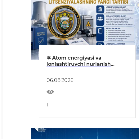
⚛️ Atom energiyasi va
ionlashtiruvchi nurlanish
sohasida litsenziyalashning
yangi tartibi belgilandi
06.08.2026
1