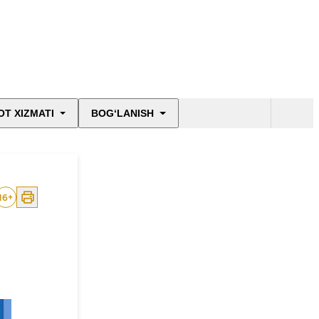
T XIZMATI
BOG‘LANISH
16
+