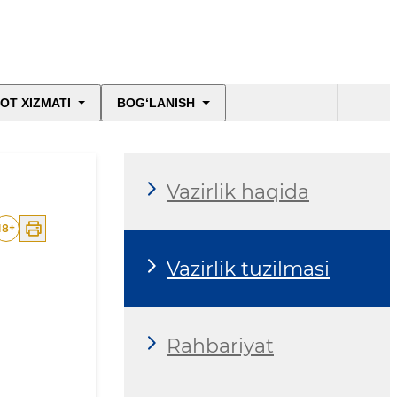
OT XIZMATI
BOG‘LANISH
Vazirlik haqida
18
+
Vazirlik tuzilmasi
Rahbariyat