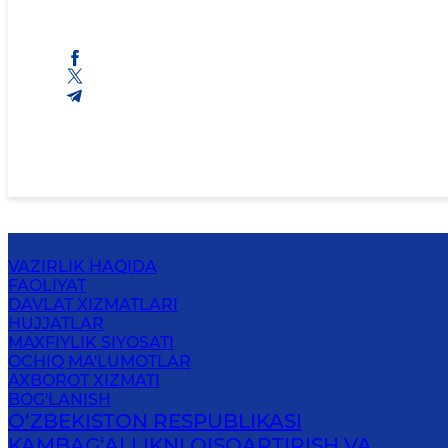
VAZIRLIK HAQIDA
FAOLIYAT
DAVLAT XIZMATLARI
HUJJATLAR
MAXFIYLIK SIYOSATI
OCHIQ MA'LUMOTLAR
AXBOROT XIZMATI
BOG'LANISH
O‘ZBEKISTON RESPUBLIKASI
KAMBAG‘ALLIKNI QISQARTIRISH VA