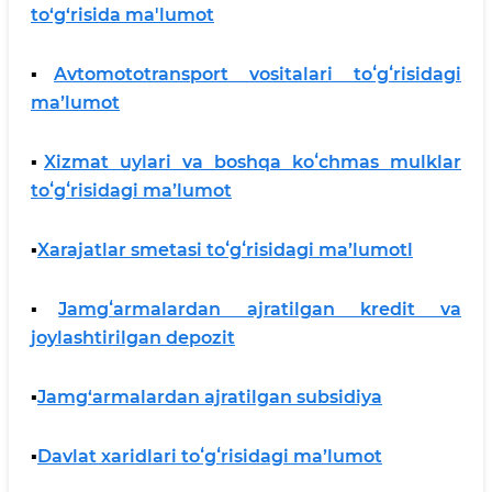
to‘g‘risida ma'lumot
▪️
Avtomototransport vositalari toʻgʻrisidagi
maʼlumot
▪️
Xizmat uylari va boshqa koʻchmas mulklar
toʻgʻrisidagi maʼlumot
▪️
Xarajatlar smetasi toʻgʻrisidagi maʼlumotl
▪️
Jamgʻarmalardan ajratilgan kredit va
joylashtirilgan depozit
▪️
Jamg‘armalardan ajratilgan subsidiya
▪️
Davlat xaridlari toʻgʻrisidagi maʼlumot