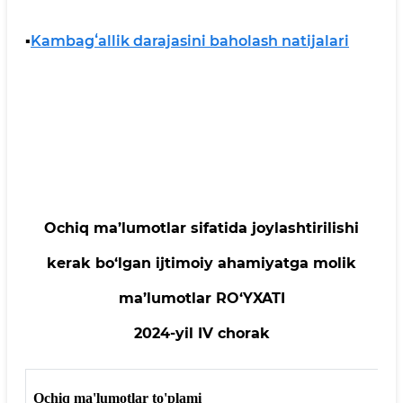
▪️
Kambagʻallik darajasini baholash natijalari
Ochiq ma’lumotlar sifatida joylashtirilishi
kerak bo‘lgan ijtimoiy ahamiyatga molik
ma’lumotlar RO‘YXATI
2024-yil IV chorak
Ochiq ma'lumotlar to'plami