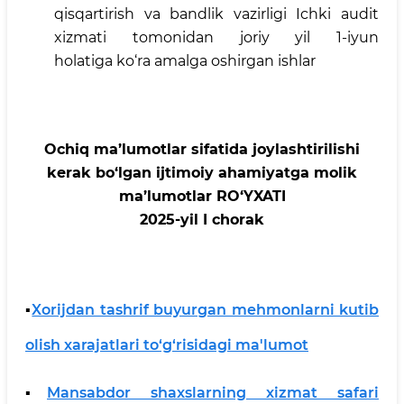
qisqartirish va bandlik vazirligi Ichki audit
xizmati tomonidan joriy yil 1-iyun
holatiga ko‘ra amalga oshirgan ishlar
Ochiq ma’lumotlar sifatida joylashtirilishi
kerak bo‘lgan ijtimoiy ahamiyatga molik
ma’lumotlar RO‘YXATI
2025-yil I chorak
▪️
Xorijdan tashrif buyurgan mehmonlarni kutib
olish xarajatlari to‘g‘risidagi ma'lumot
▪️
Mansabdor shaxslarning xizmat safari