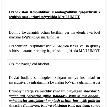
O‘zbekiston Respublikasi Kambag‘allikni qisqartirish va 
o‘qitish markazlari to‘g‘risida MA’LUMOT
Doimiy foydalanish uchun berilgan yer maydonlari va boshqa mo
shaxslar to‘g‘risidagi ma’lumotlar
O‘zbekiston Respublikasida 2024-yilda ishsiz va ish qidirayotga
oshirish parametrlarining bajarilishi to‘g‘risida MA’LUMOT
O‘z faoliyatiga oid hisobot
Davlat budjeti, shuningdek, xalqaro moliya institutlari mablag
investitsiya va infratuzilma loyihalari bo‘yicha ularning asosiy te
Ijtimoiy nafaqa va moddiy yordam olayotgan shaxslar
(14 y
qadar uni parvarish qilish nafaqasi, kam ta’minlangan oil
qo‘shimcha xarajatlarni qoplash uchun har oylik pulli kompen
shaxslar
(familiyasi, ismi va otasining ismi, tug‘ilgan sanasi)
to