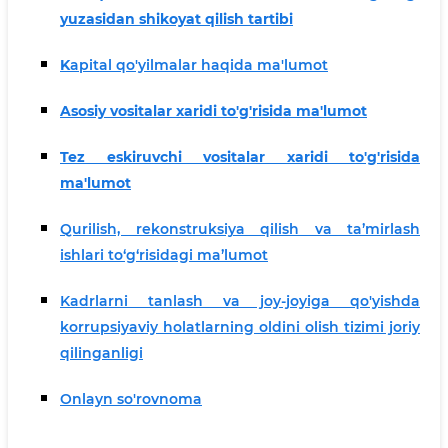
yuzasidan shikoyat qilish tartibi
K
apital qo'yilmalar haqida ma'lumot
Asosiy vositalar xaridi to'g'risida ma'lumot
Tez eskiruvchi vositalar xaridi to'g'risida
ma'lumot
Qurilish, rekonstruksiya qilish va ta’mirlash
ishlari to‘g‘risidagi ma’lumot
Kadrlarni tanlash va joy-joyiga qo'yishda
korrupsiyaviy holatlarning oldini olish tizimi joriy
qilinganligi
Onlayn so'rovnoma