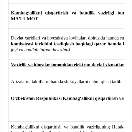
Kambag‘allikni qisqartirish va bandlik vazirligi
tomoni
MA’LUMOT
Davlat xaridlari va investitsiya loyihalari doirasida hamda ruxsat
komissiyasi tarkibini tasdiqlash haqidagi qaror hamda kom
joyi va egallab turgan lavozimi)
Vazirlik va idoralar tomonidan elektron davlat xizmatlarini
Arizalarni, takliflarni hamda shikoyatlarni qabul qilish tartibi to‘g
O‘zbekiston Respublikasi Kambag‘allikni qisqartirish va ba
Kambag'allikni qisqartirish va bandlik vazirligining Harakatla