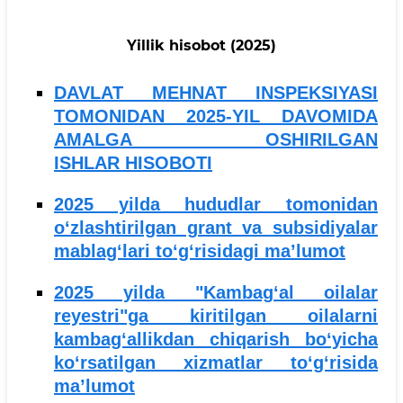
Yillik hisobot (2025)
DAVLAT MEHNAT INSPEKSIYASI
TOMONIDAN 2025-YIL DAVOMIDA
AMALGA OSHIRILGAN
ISHLAR HISOBOTI
2025 yilda hududlar tomonidan
o‘zlashtirilgan grant va subsidiyalar
mablag‘lari to‘g‘risidagi maʼlumot
2025 yilda "Kambag‘al oilalar
reyestri"ga kiritilgan oilalarni
kambag‘allikdan chiqarish bo‘yicha
ko‘rsatilgan xizmatlar to‘g‘risida
maʼlumot