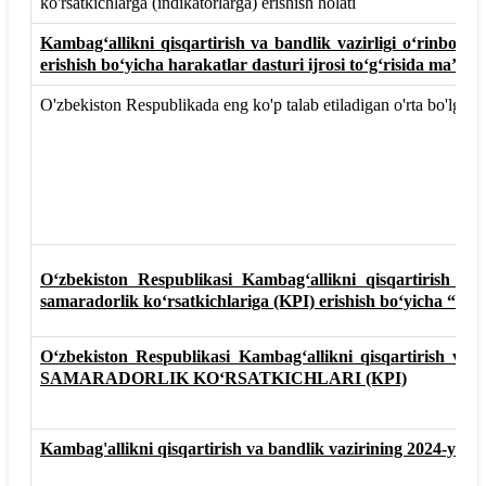
ko'rsatkichlarga (indikatorlarga) erishish holati
Kambag‘allikni qisqartirish va bandlik vazirligi o‘rinbosar
erishish bo‘yicha harakatlar dasturi ijrosi to‘g‘risida ma’lum
O'zbekiston Respublikada eng ko'p talab etiladigan o'rta bo'lg'in 
O‘zbekiston Respublikasi Kambag‘allikni qisqartirish v
samaradorlik ko‘rsatkichlariga (KPI) erishish bo‘yic
O‘zbekiston Respublikasi Kambag‘allikni qisqartirish v
SAMARADORLIK KO‘RSATKICHLARI (КРI)
Kambag'allikni qisqartirish va bandlik vazirining 2024-y