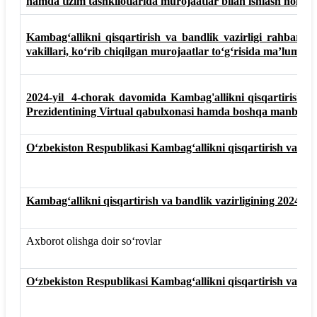
hamda tizim tashkilotlarida murojaatlar bilan ishlash holati h
Kambag‘allikni qisqartirish va bandlik vazirligi rahbariy
vakillari, ko‘rib chiqilgan murojaatlar to‘g‘risida ma’lumot
2024-yil 4-chorak davomida Kambag'allikni qisqartirish va
Prezidentining Virtual qabulxonasi hamda boshqa manbaalar
O‘zbekiston Respublikasi Kambag‘allikni qisqartirish va band
Kambag‘allikni qisqartirish va bandlik vazirligining 2024-yil 
Axborot olishga doir so‘rovlar
O‘zbekiston Respublikasi Kambag‘allikni qisqartirish va bandl