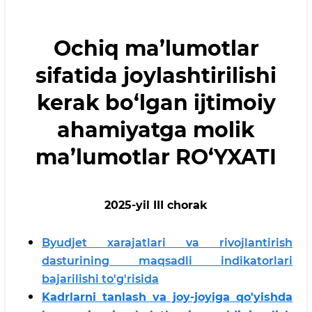
Ochiq ma’lumotlar
sifatida joylashtirilishi
kerak bo‘lgan ijtimoiy
ahamiyatga molik
ma’lumotlar RO‘YXATI
2025-yil III chorak
Byudjet xarajatlari va rivojlantirish
dasturining maqsadli indikatorlari
bajarilishi to'g'risida
Kadrlarni tanlash va joy-joyiga qo'yishda