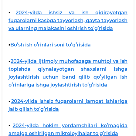
▪️
2024-yilda ishsiz va ish qidirayotgan
fuqarolarni kasbga tayyorlash, qayta tayyorlash
va ularning malakasini oshirish toʻgʻrisida
▪️
Boʻsh ish oʻrinlari soni toʻgʻrisida
▪️
2024-yilda ijtimoiy muhofazaga muhtoj va ish
topishda qiynalayotgan shaxslarni ishga
joylashtirish uchun band qilib qoʻyilgan ish
oʻrinlariga ishga joylashtirish toʻgʻrisida
▪️
2024-yilda ishsiz fuqarolarni jamoat ishlariga
jalb qilish toʻgʻrisida
▪️
2024-yilda hokim yordamchilari koʻmagida
amalga oshirilgan mikroloyihalar toʻgʻrisida