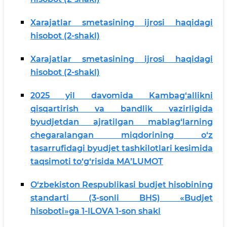
Xarajatlar smetasining ijrosi haqidagi
hisobot (2-shakl)
Xarajatlar smetasining ijrosi haqidagi
hisobot (2-shakl)
2025 yil davomida Kambag‘allikni
qisqartirish va bandlik vazirligida
byudjetdan ajratilgan mablag‘larning
chegaralangan miqdorining o‘z
tasarrufidagi byudjet tashkilotlari kesimida
taqsimoti to‘g‘risida MAʼLUMOT
O‘zbekiston Respublikasi budjet hisobining
standarti (3-sonli BHS) «Budjet
hisoboti»ga 1-ILOVA 1-son shakl