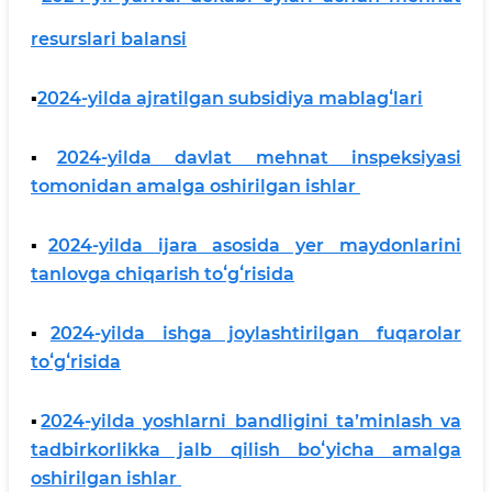
resurslari balansi
▪️
2024-yilda ajratilgan subsidiya mablagʻlari
▪️
2024-yilda davlat mehnat inspeksiyasi
tomonidan amalga oshirilgan ishlar
▪️
2024-yilda ijara asosida yer maydonlarini
tanlovga chiqarish toʻgʻrisida
▪️
2024-yilda ishga joylashtirilgan fuqarolar
toʻgʻrisida
▪️
2024-yilda yoshlarni bandligini taʼminlash va
tadbirkorlikka jalb qilish boʻyicha amalga
oshirilgan ishlar