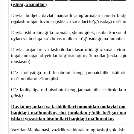
(ishlar, xizmatlar)
Davlat budjeti, davlat maqsadli jamg‘armalari hamda budjet tas
rejalashtirilgan tovarlar (ishlar, xizmatlar) to‘g‘risidagi ma’lumot
Davlat ishtirokidagi korxonalar, shuningdek, ushbu korxonalarga t
uylari va boshqa ko‘chmas mulklar to‘g‘risidagi ma’lumotlar
Davlat organlari va tashkilotlari tasarrufidagi xizmat avtomoto
tugallanmagan obyektlar to‘g‘risidagi ma’lumotlar (tezkor-qidir
mustasno)
O‘z faoliyatiga oid hisobotni keng jamoatchilik ishtirokid
ma’lumotlarni e’lon qilish
O‘z faoliyatiga oid hisobotni keng jamoatchilik ishtirokida muh
qilish)
Davlat organlari va tashkilotlari tomonidan nodavlat notijora
haqidagi ma’lumotlar, shu jumladan g‘olib bo‘lgan nodavla
ishlari yuzasidan hisobotlari haqidagi ma’lumotlar.
Vazirlar Mahkamasi, vazirlik va idoralarning tashqi yoki ishonch