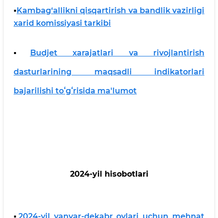
▪️
Kambag‘allikni qisqartirish va bandlik vazirligi
xarid komissiyasi tarkibi
▪️
Budjet xarajatlari va rivojlantirish
dasturlarining maqsadli indikatorlari
bajarilishi toʻgʻrisida ma'lumot
2024-yil hisobotlari
▪️
2024-yil yanvar-dekabr oylari uchun mehnat