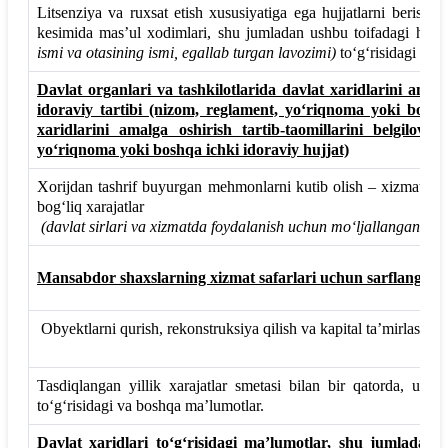
Litsenziya va ruxsat etish xususiyatiga ega hujjatlarni berish
kesimida mas’ul xodimlari, shu jumladan ushbu toifadagi hujjatl
ismi va otasining ismi, egаllab turgan lavozimi)
to‘g‘risidagi ma’
Davlat organlari va tashkilotlarida davlat xaridlarini amalga
idoraviy tartibi (nizom, reglament, yo‘riqnoma yoki boshqa
xaridlarini amalga oshirish tartib-taomillarini belgilovc
yo‘riqnoma yoki boshqa ichki idoraviy hujjat)
Xorijdan tashrif buyurgan mehmonlarni kutib olish – xizmat safa
bog‘liq xarajatlar
(davlat sirlari va xizmatda foydalanish uchun mo‘ljallangan m
Mansabdor shaxslarning xizmat safarlari uchun sarflangan
Obyektlarni qurish, rekonstruksiya qilish va kapital ta’mirlash ish
Tasdiqlangan yillik xarajatlar smetasi bilan bir qatorda, uning 
to‘g‘risidagi va boshqa ma’lumotlar.
Dаvlat xaridlari to‘g‘risidagi ma’lumotlar, shu jumladan t