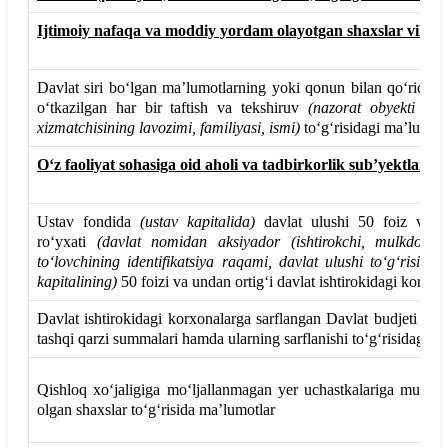
Ijtimoiy nafaqa va moddiy yordam olayotgan shaxslar viloya
Davlat siri bo‘lgan ma’lumotlarning yoki qonun bilan qo‘riqlan
o‘tkazilgan har bir taftish va tekshiruv
(nazorat obyekti no
xizmatchisining lavozimi, familiyasi, ismi)
to‘g‘risidagi ma’lumotl
O‘z faoliyat sohasiga oid aholi va tadbirkorlik sub’yektlari t
Ustav fondida
(ustav kapitalida)
davlat ulushi 50 foiz va un
ro‘yxati
(davlat nomidan aksiyador (ishtirokchi, mulkdor) 
to‘lovchining identifikatsiya raqami, davlat ulushi to‘g‘risid
kapitalining)
50 foizi va undan ortig‘i davlat ishtirokidagi korxona
Davlat ishtirokidagi korxonalarga sarflangan Davlat budjeti mabl
tashqi qarzi summalari hamda ularning sarflanishi to‘g‘risidagi m
Qishloq xo‘jaligiga mo‘ljallanmagan yer uchastkalariga mulk 
olgan shaxslar to‘g‘risida ma’lumotlar