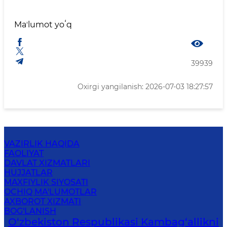
Maʼlumot yoʻq
39939
Oxirgi yangilanish: 2026-07-03 18:27:57
VAZIRLIK HAQIDA
FAOLIYAT
DAVLAT XIZMATLARI
HUJJATLAR
MAXFIYLIK SIYOSATI
OCHIQ MA'LUMOTLAR
AXBOROT XIZMATI
BOG'LANISH
O‘zbekiston Respublikasi Kambag‘allikni