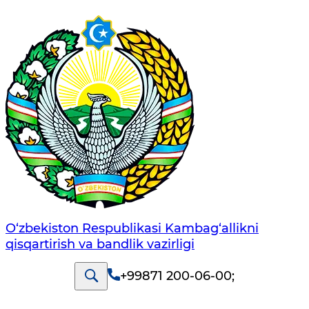
O‘zbekiston Respublikasi Kambag‘allikni
qisqartirish va bandlik vazirligi
+99871 200-06-00
;