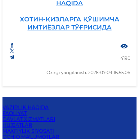
HAQIDA
ХОТИН-ҚИЗЛАРГА ҚЎШИМЧА
ИМТИЁЗЛАР ТЎҒРИСИДА
4190
Oxirgi yangilanish: 2026-07-09 16:55:06
VAZIRLIK HAQIDA
FAOLIYAT
DAVLAT XIZMATLARI
HUJJATLAR
MAXFIYLIK SIYOSATI
OCHIQ MA'LUMOTLAR