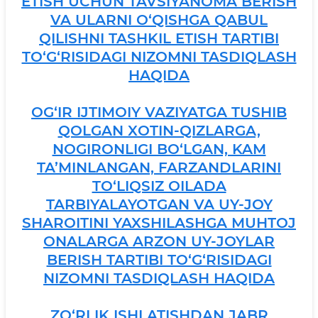
ETISH UCHUN TAVSIYANOMA BERISH
VA ULARNI O‘QISHGA QABUL
QILISHNI TASHKIL ETISH TARTIBI
TO‘G‘RISIDAGI NIZOMNI TASDIQLASH
HAQIDA
OG‘IR IJTIMOIY VAZIYATGA TUSHIB
QOLGAN XOTIN-QIZLARGA,
NOGIRONLIGI BO‘LGAN, KAM
TA’MINLANGAN, FARZANDLARINI
TO‘LIQSIZ OILADA
TARBIYALAYOTGAN VA UY-JOY
SHAROITINI YAXSHILASHGA MUHTOJ
ONALARGA ARZON UY-JOYLAR
BERISH TARTIBI TO‘G‘RISIDAGI
NIZOMNI TASDIQLASH HAQIDA
ZO‘RLIK ISHLATISHDAN JABR