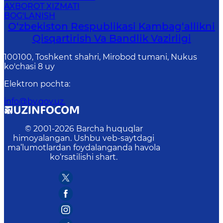
AXBOROT XIZMATI
BOG'LANISH
O‘zbekiston Respublikasi Kambag‘allikni
Qisqartirish Va Bandlik Vazirligi
100100, Toshkent shahri, Mirobod tumani, Nukus
ko'chasi 8 uy
Elektron pochta
:
info@bv.gov.uz.
© 2001-
2026
Barcha huquqlar
himoyalangan. Ushbu veb-saytdagi
ma’lumotlardan foydalanganda havola
ko‘rsatilishi shart.