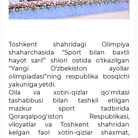
Toshkent shahridagi Olimpiya
shaharchasida “Sport bilan baxtli
hayot sari!” shiori ostida o‘tkazilgan
“Yangi O‘zbekiston ayollar
olimpiadasi”ning respublika bosqichi
yakuniga yetdi.
Oila va xotin-qizlar qo‘mitasi
tashabbusi bilan tashkil etilgan
mazkur sport tadbirida
Qoraqalpog‘iston Respublikasi,
viloyatlar va Toshkent shahridan
kelgan faol xotin-qizlar shaxmat,