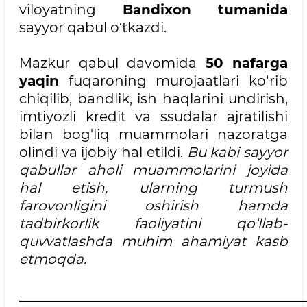
viloyatning
Bandixon tumanida
sayyor qabul o‘tkazdi.
Mazkur qabul davomida
50 nafarga
yaqin
fuqaroning murojaatlari ko‘rib
chiqilib, bandlik, ish haqlarini undirish,
imtiyozli kredit va ssudalar ajratilishi
bilan bog'liq muammolari nazoratga
olindi va ijobiy hal etildi.
Bu kabi sayyor
qabullar aholi muammolarini joyida
hal etish, ularning turmush
farovonligini oshirish hamda
tadbirkorlik faoliyatini qo‘llab-
quvvatlashda muhim ahamiyat kasb
etmoqda.
__________________________________________