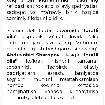
xalq shoiri
Muhammad Yusuf
ning
rafiqasi ishtirok etib, oilaviy qadriyatlar,
sadoqat va ma’naviy birlik haqida
samimiy fikrlarini bildirdi.
Shuningdek, tadbir davomida
“Ibratli
oila”
Respublika ko'rik-tanlovida g'olib
deb topilgan vazirlikning Mehnatni
muhofaza qilish boshqarmasi boshlig‘i
Abduvohid Sharopov
oilasiga
“Ibratli
oila”
ko‘krak nishoni tantanali
topshirildi. Tadbirda oilaviy
qadriyatlarni asrash, jamiyatda
sog‘lom muhitni mustahkamlash
hamda xodimlar o‘rtasida
hamjihatlikni yanada kuchaytirish
muhimligi alohida ta’kidlandi.