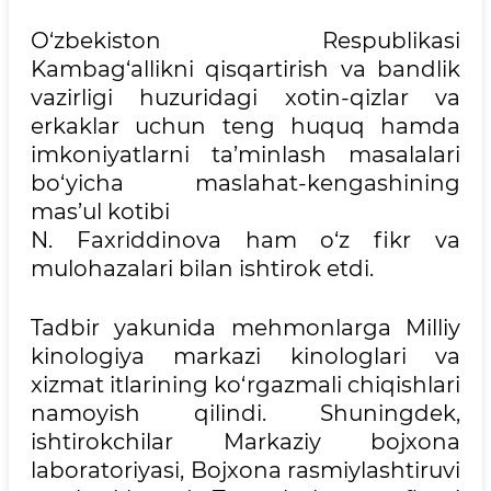
O‘zbekiston Respublikasi
Kambag‘allikni qisqartirish va bandlik
vazirligi huzuridagi xotin-qizlar va
erkaklar uchun teng huquq hamda
imkoniyatlarni ta’minlash masalalari
bo‘yicha maslahat-kengashining
mas’ul kotibi
N. Faxriddinova ham o‘z fikr va
mulohazalari bilan ishtirok etdi.
Tadbir yakunida mehmonlarga Milliy
kinologiya markazi kinologlari va
xizmat itlarining ko‘rgazmali chiqishlari
namoyish qilindi. Shuningdek,
ishtirokchilar Markaziy bojxona
laboratoriyasi, Bojxona rasmiylashtiruvi