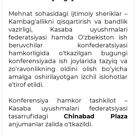
Mehnat sohasidagi ijtimoiy sheriklar –
Kambag‘allikni qisqartirish va bandlik
vazirligi, Kasaba uyushmalari
federatsiyasi hamda O‘zbekiston ish
beruvchilar konfederatsiyasi
hamkorligida o‘tkazilgan bugungi
konferensiyada ish joylarida tazyiq va
zo‘ravonlikning oldini olish bo‘yicha
amalga oshirilayotgan izchil islohotlar
e’tirof etildi.
Konferensiya hamkor tashkilot –
Kasaba uyushmalari federatsiyasi
tasarrufidagi
Chinabad Plaza
anjumanlar zalida o‘tkazildi.