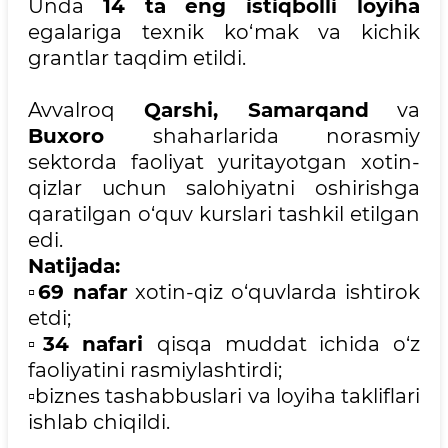
Unda
14 ta eng istiqbolli loyiha
egalariga texnik ko‘mak va kichik
grantlar taqdim etildi.
Avvalroq
Qarshi, Samarqand
va
Buxoro
shaharlarida norasmiy
sektorda faoliyat yuritayotgan xotin-
qizlar uchun salohiyatni oshirishga
qaratilgan o‘quv kurslari tashkil etilgan
edi.
Natijada:
▫️
69 nafar
xotin-qiz o‘quvlarda ishtirok
etdi;
▫️
34 nafari
qisqa muddat ichida o‘z
faoliyatini rasmiylashtirdi;
▫️biznes tashabbuslari va loyiha takliflari
ishlab chiqildi.