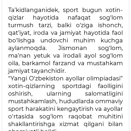
Ta’kidlanganidek, sport bugun xotin-
qizlar hayotida nafaqat sog‘lom
turmush tarzi, balki o‘ziga ishonch,
qat’iyat, iroda va jamiyat hayotida faol
bo‘lishga undovchi muhim kuchga
aylanmoqda. Jismonan sog‘lom,
ma’nan yetuk va irodali ayol sog‘lom
oila, barkamol farzand va mustahkam
jamiyat tayanchidir.
“Yangi O‘zbekiston ayollar olimpiadasi”
xotin-qizlarning sportdagi faolligini
oshirish, ularning salomatligini
mustahkamlash, hududlarda ommaviy
sport harakatini kengaytirish va ayollar
o‘rtasida sog‘lom raqobat muhitini
shakllantirishga xizmat qilgani bilan