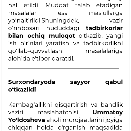
hal etildi. Muddat talab etadigan
masalalar esa mas’ullarga
yo‘naltirildi.Shuningdek, vazir
o‘rinbosari hududdagi
tadbirkorlar
bilan ochiq muloqot
o‘tkazib, yangi
ish o‘rinlari yaratish va tadbirkorlikni
qo‘llab-quvvatlash masalalariga
alohida e’tibor qaratdi.
______________________________________
Surxondaryoda sayyor qabul
o‘tkazildi
Kambag'allikni qisqartirish va bandlik
vaziri maslahatchisi
Ummatoy
Yo'ldosheva
aholi murojaatlarini joyiga
chiqqan holda o'rganish maqsadida