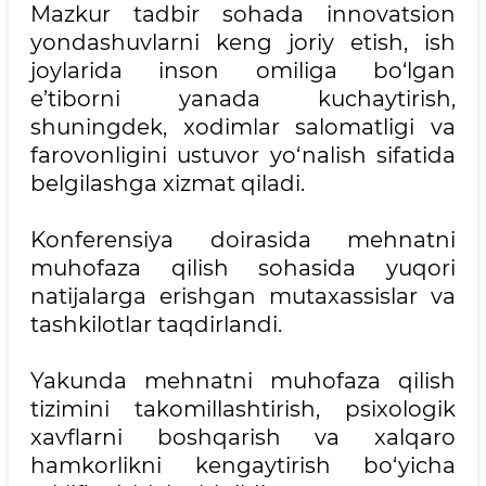
Mazkur tadbir sohada innovatsion
yondashuvlarni keng joriy etish, ish
joylarida inson omiliga bo‘lgan
e’tiborni yanada kuchaytirish,
shuningdek, xodimlar salomatligi va
farovonligini ustuvor yo‘nalish sifatida
belgilashga xizmat qiladi.
Konferensiya doirasida mehnatni
muhofaza qilish sohasida yuqori
natijalarga erishgan mutaxassislar va
tashkilotlar taqdirlandi.
Yakunda mehnatni muhofaza qilish
tizimini takomillashtirish, psixologik
xavflarni boshqarish va xalqaro
hamkorlikni kengaytirish bo‘yicha