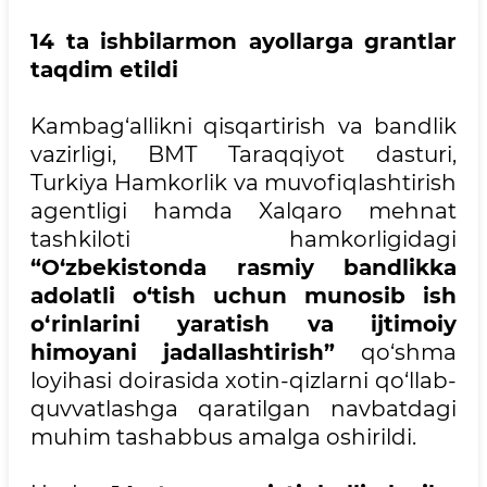
14 ta ishbilarmon ayollarga grantlar
taqdim etildi
Kambag‘allikni qisqartirish va bandlik
vazirligi, BMT Taraqqiyot dasturi,
Turkiya Hamkorlik va muvofiqlashtirish
agentligi hamda Xalqaro mehnat
tashkiloti hamkorligidagi
“O‘zbekistonda rasmiy bandlikka
adolatli o‘tish uchun munosib ish
o‘rinlarini yaratish va ijtimoiy
himoyani jadallashtirish”
qo‘shma
loyihasi doirasida xotin-qizlarni qo‘llab-
quvvatlashga qaratilgan navbatdagi
muhim tashabbus amalga oshirildi.