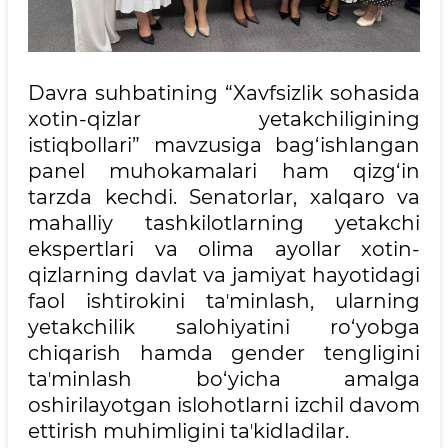
Davra suhbatining “Xavfsizlik sohasida
xotin-qizlar yetakchiligining
istiqbollari” mavzusiga bag‘ishlangan
panel muhokamalari ham qizg‘in
tarzda kechdi. Senatorlar, xalqaro va
mahalliy tashkilotlarning yetakchi
ekspertlari va olima ayollar xotin-
qizlarning davlat va jamiyat hayotidagi
faol ishtirokini taʼminlash, ularning
yetakchilik salohiyatini ro‘yobga
chiqarish hamda gender tengligini
taʼminlash bo‘yicha amalga
oshirilayotgan islohotlarni izchil davom
ettirish muhimligini taʼkidladilar.