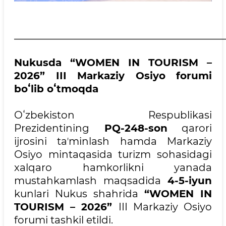
__________________________________________
Nukusda “WOMEN IN TOURISM –
2026” III Markaziy Osiyo forumi
boʻlib oʻtmoqda
Oʻzbekiston Respublikasi
Prezidentining
PQ-248-son
qarori
ijrosini taʼminlash hamda Markaziy
Osiyo mintaqasida turizm sohasidagi
xalqaro hamkorlikni yanada
mustahkamlash maqsadida
4-5-iyun
kunlari Nukus shahrida
“WOMEN IN
TOURISM – 2026”
III Markaziy Osiyo
forumi tashkil etildi.