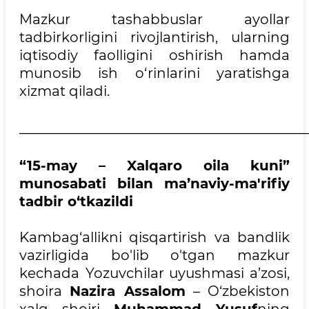
Mazkur tashabbuslar ayollar
tadbirkorligini rivojlantirish, ularning
iqtisodiy faolligini oshirish hamda
munosib ish o‘rinlarini yaratishga
xizmat qiladi.
__________________________________________
“15-may – Xalqaro oila kuni”
munosabati bilan ma’naviy-ma'rifiy
tadbir o‘tkazildi
Kambag‘allikni qisqartirish va bandlik
vazirligida bo'lib o'tgan mazkur
kechada
Yozuvchilar uyushmasi a’zosi,
shoira
Nazira Assalom
– O‘zbekiston