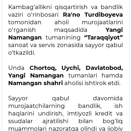
Kambag‘allikni qisqartirish va bandlik
vaziri o‘rinbosari
Ra'no Turdiboyeva
tomonidan aholi murojaatlarini
o‘rganish maqsadida
Yangi
Namangan
tumanining
“Taraqqiyot”
sanoat va servis zonasida sayyor qabul
o‘tkazildi.
Unda
Chortoq, Uychi, Davlatobod,
Yangi Namangan
tumanlari hamda
Namangan shahri
aholisi ishtirok etdi.
Sayyor qabul davomida
murojaatchilarning bandlik, ish
haqlarini undirish, imtiyozli kredit va
ssudalar ajratilishi bilan bog'liq
muammolari nazoratga olindi va ijobiy