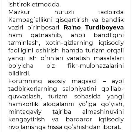
ishtirok etmoqda.
Mazkur nufuzli tadbirda
Kambagʻallikni qisqartirish va bandlik
vaziri oʻrinbosari
Raʼno Turdiboyeva
ham qatnashib, aholi bandligini
taʼminlash, xotin-qizlarning iqtisodiy
faolligini oshirish hamda turizm orqali
yangi ish oʻrinlari yaratish masalalari
boʻyicha oʻz fikr-mulohazalarini
bildirdi.
Forumning asosiy maqsadi – ayol
tadbirkorlarning salohiyatini qoʻllab-
quvvatlash, turizm sohasida yangi
hamkorlik aloqalarini yoʻlga qoʻyish,
mintaqaviy tajriba almashinuvini
kengaytirish va barqaror iqtisodiy
rivojlanishga hissa qoʻshishdan iborat.