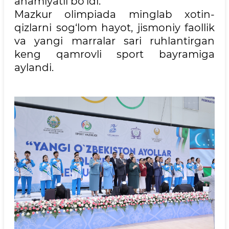
ahamiyatli bo‘ldi.
Mazkur olimpiada minglab xotin-
qizlarni sog‘lom hayot, jismoniy faollik
va yangi marralar sari ruhlantirgan
keng qamrovli sport bayramiga
aylandi.