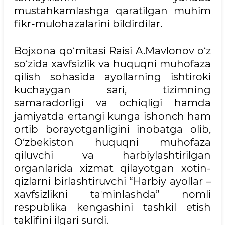
mustahkamlashga qaratilgan muhim
fikr-mulohazalarini bildirdilar.
Bojxona qo‘mitasi Raisi A.Mavlonov o‘z
so‘zida xavfsizlik va huquqni muhofaza
qilish sohasida ayollarning ishtiroki
kuchaygan sari, tizimning
samaradorligi va ochiqligi hamda
jamiyatda ertangi kunga ishonch ham
ortib borayotganligini inobatga olib,
O‘zbekiston huquqni muhofaza
qiluvchi va harbiylashtirilgan
organlarida xizmat qilayotgan xotin-
qizlarni birlashtiruvchi “Harbiy ayollar –
xavfsizlikni taʼminlashda” nomli
respublika kengashini tashkil etish
taklifini ilgari surdi.