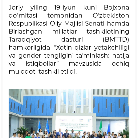
Joriy yiling 19-iyun kuni Bojxona
qo‘mitasi tomonidan O‘zbekiston
Respublikasi Oliy Majlisi Senati hamda
Birlashgan millatlar tashkilotining
Taraqqiyot dasturi (BMTTD)
hamkorligida “Xotin-qizlar yetakchiligi
va gender tengligini taʼminlash: natija
va istiqbollar” mavzusida ochiq
muloqot tashkil etildi.