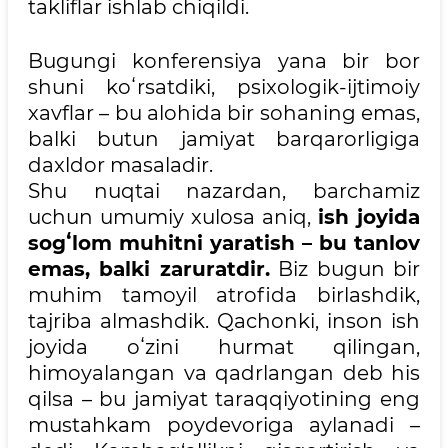
takliflar ishlab chiqildi.
Bugungi konferensiya yana bir bor
shuni koʻrsatdiki, psixologik-ijtimoiy
xavflar – bu alohida bir sohaning emas,
balki butun jamiyat barqarorligiga
daxldor masaladir.
Shu nuqtai nazardan, barchamiz
uchun umumiy xulosa aniq,
ish joyida
sogʻlom muhitni yaratish – bu tanlov
emas, balki zaruratdir.
Biz bugun bir
muhim tamoyil atrofida birlashdik,
tajriba almashdik. Qachonki, inson ish
joyida oʻzini hurmat qilingan,
himoyalangan va qadrlangan deb his
qilsa – bu jamiyat taraqqiyotining eng
mustahkam poydevoriga aylanadi –