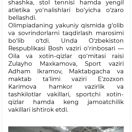
shashka, stol tennisi hamda yengil
atletika yo‘nalishlari bo‘yicha o‘zaro
bellashdi.
Olimpiadaning yakuniy qismida g‘olib
va sovrindorlarni taqdirlash marosimi
bo‘lib o‘tdi. Unda O‘zbekiston
Respublikasi Bosh vaziri o‘rinbosari —
Oila va xotin-qizlar qo‘mitasi raisi
Zulayho Maxkamova, Sport vaziri
Adham Ikramov, Maktabgacha va
maktab ta'limi vaziri E'zozxon
Karimova hamkor vazirlik va
tashkilotlar vakillari, sportchi xotin-
qizlar hamda keng jamoatchilik
vakillari ishtirok etdi.