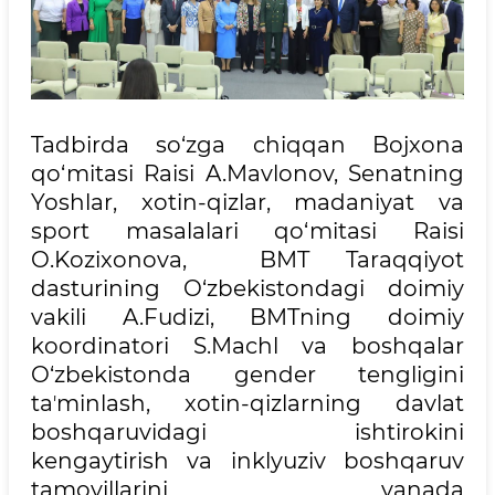
Tadbirda so‘zga chiqqan Bojxona
qo‘mitasi Raisi A.Mavlonov, Senatning
Yoshlar, xotin-qizlar, madaniyat va
sport masalalari qo‘mitasi Raisi
O.Kozixonova, BMT Taraqqiyot
dasturining O‘zbekistondagi doimiy
vakili A.Fudizi, BMTning doimiy
koordinatori S.Machl va boshqalar
O‘zbekistonda gender tengligini
taʼminlash, xotin-qizlarning davlat
boshqaruvidagi ishtirokini
kengaytirish va inklyuziv boshqaruv
tamoyillarini yanada