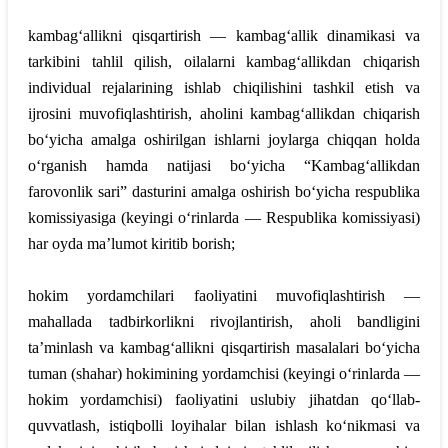
kambag‘allikni qisqartirish — kambag‘allik dinamikasi va
tarkibini tahlil qilish, oilalarni kambag‘allikdan chiqarish
individual rejalarining ishlab chiqilishini tashkil etish va
ijrosini muvofiqlashtirish, aholini kambag‘allikdan chiqarish
bo‘yicha amalga oshirilgan ishlarni joylarga chiqqan holda
o‘rganish hamda natijasi bo‘yicha “Kambag‘allikdan
farovonlik sari” dasturini amalga oshirish bo‘yicha respublika
komissiyasiga (keyingi o‘rinlarda — Respublika komissiyasi)
har oyda ma’lumot kiritib borish;
hokim yordamchilari faoliyatini muvofiqlashtirish —
mahallada tadbirkorlikni rivojlantirish, aholi bandligini
ta’minlash va kambag‘allikni qisqartirish masalalari bo‘yicha
tuman (shahar) hokimining yordamchisi (keyingi o‘rinlarda —
hokim yordamchisi) faoliyatini uslubiy jihatdan qo‘llab-
quvvatlash, istiqbolli loyihalar bilan ishlash ko‘nikmasi va