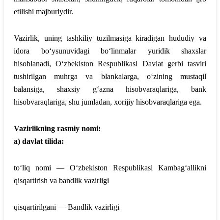
etilishi majburiydir.
Vazirlik, uning tashkiliy tuzilmasiga kiradigan hududiy va
idora bo‘ysunuvidagi bo‘linmalar yuridik shaxslar
hisoblanadi, O‘zbekiston Respublikasi Davlat gerbi tasviri
tushirilgan muhrga va blankalarga, o‘zining mustaqil
balansiga, shaxsiy g‘azna hisobvaraqlariga, bank
hisobvaraqlariga, shu jumladan, xorijiy hisobvaraqlariga ega.
Vazirlikning rasmiy nomi:
a) davlat tilida:
to‘liq nomi — O‘zbekiston Respublikasi Kambag‘allikni
qisqartirish va bandlik vazirligi
qisqartirilgani — Bandlik vazirligi