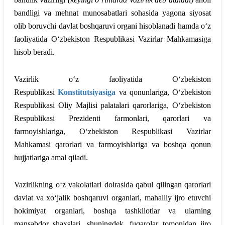
bandligi va mehnat munosabatlari sohasida yagona siyosat
olib boruvchi davlat boshqaruvi organi hisoblanadi hamda o‘z
faoliyatida O‘zbekiston Respublikasi Vazirlar Mahkamasiga
hisob beradi.
Vazirlik o‘z faoliyatida O‘zbekiston
Respublikasi
Konstitutsiyasiga
va qonunlariga, O‘zbekiston
Respublikasi Oliy Majlisi palatalari qarorlariga, O‘zbekiston
Respublikasi Prezidenti farmonlari, qarorlari va
farmoyishlariga, O‘zbekiston Respublikasi Vazirlar
Mahkamasi qarorlari va farmoyishlariga va boshqa qonun
hujjatlariga amal qiladi.
Vazirlikning o‘z vakolatlari doirasida qabul qilingan qarorlari
davlat va xo‘jalik boshqaruvi organlari, mahalliy ijro etuvchi
hokimiyat organlari, boshqa tashkilotlar va ularning
mansabdor shaxslari, shuningdek, fuqarolar tomonidan ijro