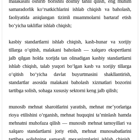
malakasini oshirib borishni doimiy tahlil qilish, eng muhim
samaradorlik ko‘rsatkichlarini ishlab chiqish va baholash,
faoliyatida aniqlangan tizimli muammolarni bartaraf etish
bo‘yicha takliflar ishlab chiqish;
kasbiy standartlarni ishlab chiqish, kasb-hunar va xorijiy
tillarga o‘qitish, malakani baholash — xalqaro ekspertlarni
jalb qilgan holda xorijda tan olinadigan kasbiy standartlarni
ishlab chiqish, talab yuqori bo‘lgan kasb va xorijiy tillarga
o‘qitish bo‘yicha davlat buyurtmasini shakllantirish,
standartlar asosida malakani baholash xizmatlari bozorini
tartibga solish, sohaga xususiy sektorni keng jalb qilish;
munosib mehnat sharoitlarini yaratish, mehnat me’yorlariga
rioya etilishini o‘rganish, mehnat huquqini ta’minlash hamda
mehnatni muhofaza qilish — munosib mehnat tamoyillari va
xalqaro standartlarni joriy etish, mehnat munosabatlarini
tartibga solishning samarali mexanizmlarini ishlab chiqish,