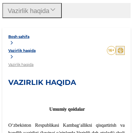
Vazirlik haqida
Bosh sahifa
16
+
Vazirlik haqida
Vazirlik haqida
VAZIRLIK HAQIDA
Umumiy qoidalar
O‘zbekiston Respublikasi Kambagʻallikni qisqartirish va
bandlik vazirligi
(keyingi o‘rinlarda Vazirlik deb ataladi)
aholi