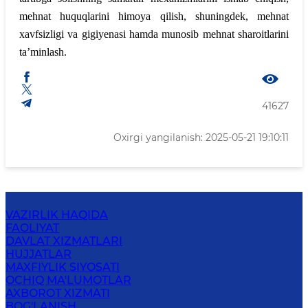
mehnat huquqlarini himoya qilish, shuningdek, mehnat
xavfsizligi va gigiyenasi hamda munosib mehnat sharoitlarini
ta’minlash.
41627
Oxirgi yangilanish: 2025-05-21 19:10:11
VAZIRLIK HAQIDA
FAOLIYAT
DAVLAT XIZMATLARI
HUJJATLAR
MAXFIYLIK SIYOSATI
OCHIQ MA'LUMOTLAR
AXBOROT XIZMATI
BOG'LANISH