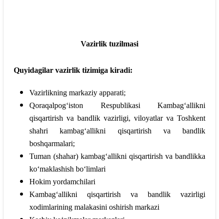
Vazirlik tuzilmasi
Quyidagilar vazirlik tizimiga kiradi:
Vazirlikning markaziy apparati;
Qoraqalpog‘iston Respublikasi Kambag‘allikni
qisqartirish va bandlik vazirligi, viloyatlar va Toshkent
shahri kambag‘allikni qisqartirish va bandlik
boshqarmalari;
Tuman (shahar) kambag‘allikni qisqartirish va bandlikka
ko‘maklashish bo‘limlari
Hokim yordamchilari
Kambag‘allikni qisqartirish va bandlik vazirligi
xodimlarining malakasini oshirish markazi