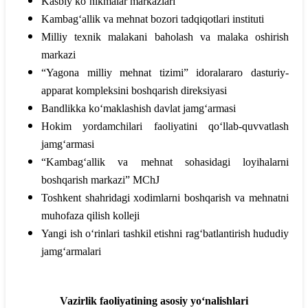
Kasbiy ko‘nikmalar markazlari
Kambag‘allik va mehnat bozori tadqiqotlari instituti
Milliy texnik malakani baholash va malaka oshirish
markazi
“Yagona milliy mehnat tizimi” idoralararo dasturiy-
apparat kompleksini boshqarish direksiyasi
Bandlikka ko‘maklashish davlat jamg‘armasi
Hokim yordamchilari faoliyatini qo‘llab-quvvatlash
jamg‘armasi
“Kambag‘allik va mehnat sohasidagi loyihalarni
boshqarish markazi” MChJ
Toshkent shahridagi xodimlarni boshqarish va mehnatni
muhofaza qilish kolleji
Yangi ish o‘rinlari tashkil etishni rag‘batlantirish hududiy
jamg‘armalari
Vazirlik faoliyatining asosiy yo‘nalishlari