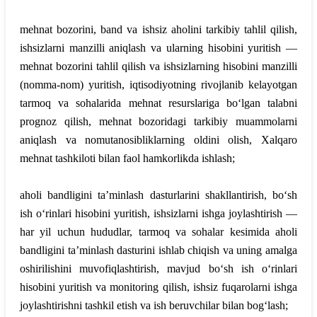
mehnat bozorini, band va ishsiz aholini tarkibiy tahlil qilish,
ishsizlarni manzilli aniqlash va ularning hisobini yuritish —
mehnat bozorini tahlil qilish va ishsizlarning hisobini manzilli
(nomma-nom) yuritish, iqtisodiyotning rivojlanib kelayotgan
tarmoq va sohalarida mehnat resurslariga bo‘lgan talabni
prognoz qilish, mehnat bozoridagi tarkibiy muammolarni
aniqlash va nomutanosibliklarning oldini olish, Xalqaro
mehnat tashkiloti bilan faol hamkorlikda ishlash;
aholi bandligini ta’minlash dasturlarini shakllantirish, bo‘sh
ish o‘rinlari hisobini yuritish, ishsizlarni ishga joylashtirish —
har yil uchun hududlar, tarmoq va sohalar kesimida aholi
bandligini ta’minlash dasturini ishlab chiqish va uning amalga
oshirilishini muvofiqlashtirish, mavjud bo‘sh ish o‘rinlari
hisobini yuritish va monitoring qilish, ishsiz fuqarolarni ishga
joylashtirishni tashkil etish va ish beruvchilar bilan bog‘lash;