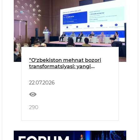
"O‘zbekiston mehnat bozori
transformatsiyasi: yangi
tendensiyalar, asosiy
o‘zgarishlar va innovatsion HR"
22.07.2026
forumi
290