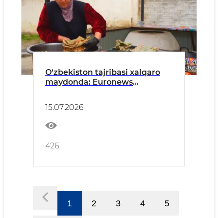
O‘zbekiston tajribasi xalqaro
maydonda: Euronews
kambag‘allikni qisqartirish va
tadbirkorlikni rivojlantirish
15.07.2026
islohotlarini yoritdi
426
1
2
3
4
5