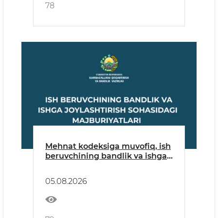
78
Mehnat kodeksiga muvofiq, ish
beruvchining bandlik va ishga
joylashtirish sohasida quyidagi
majburiyatlari mavjud:
05.08.2026