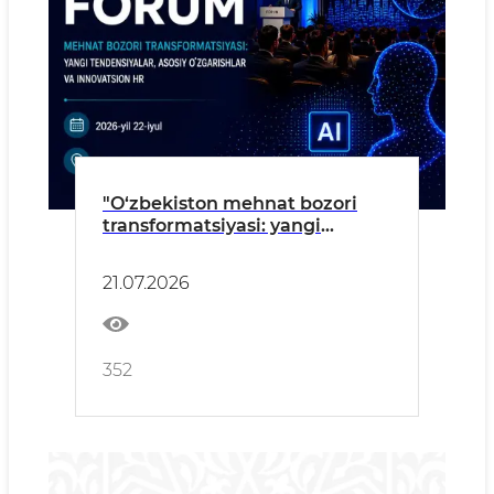
"O‘zbekiston mehnat bozori
transformatsiyasi: yangi
tendensiyalar, asosiy
o‘zgarishlar va innovatsion HR"
21.07.2026
forumi
352