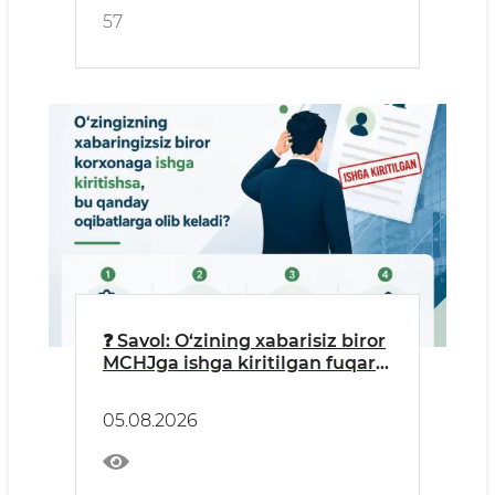
57
❓ Savol: O‘zining xabarisiz biror
MCHJga ishga kiritilgan fuqaro:
“Menga bepul ish staji
yozilyapti, pensiya
05.08.2026
jamg‘armamga pul tushyapti”,
deb o‘ylashi mumkin.