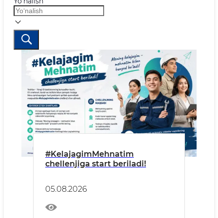
Yo‘nalish
#KelajagimMehnatim
chellenjiga start beriladi!
05.08.2026