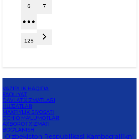
6
7
126
VAZIRLIK HAQIDA
FAOLIYAT
DAVLAT XIZMATLARI
HUJJATLAR
MAXFIYLIK SIYOSATI
OCHIQ MA'LUMOTLAR
AXBOROT XIZMATI
BOG'LANISH
O‘zbekiston Respublikasi Kambag‘allikni