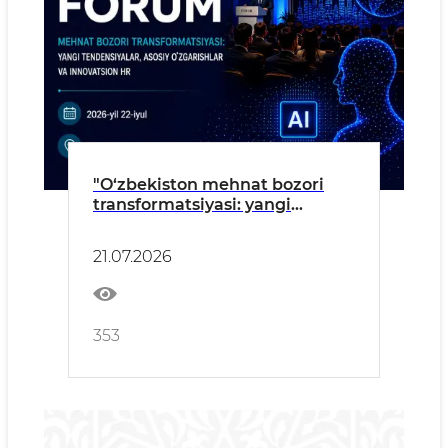
"O‘zbekiston mehnat bozori
transformatsiyasi: yangi
tendensiyalar, asosiy
o‘zgarishlar va innovatsion HR"
21.07.2026
forumi
353