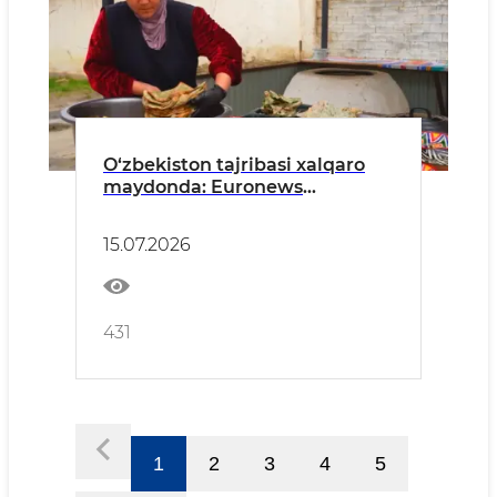
O‘zbekiston tajribasi xalqaro
maydonda: Euronews
kambag‘allikni qisqartirish va
tadbirkorlikni rivojlantirish
15.07.2026
islohotlarini yoritdi
431
1
2
3
4
5