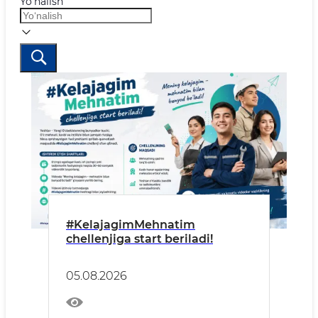
Yo‘nalish
#KelajagimMehnatim
chellenjiga start beriladi!
05.08.2026