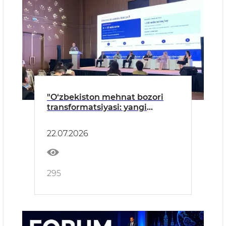
"O‘zbekiston mehnat bozori
transformatsiyasi: yangi
tendensiyalar, asosiy
o‘zgarishlar va innovatsion HR"
22.07.2026
forumi
295