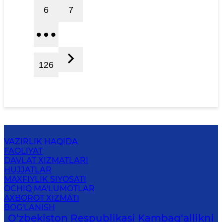
6
7
126
VAZIRLIK HAQIDA
FAOLIYAT
DAVLAT XIZMATLARI
HUJJATLAR
MAXFIYLIK SIYOSATI
OCHIQ MA'LUMOTLAR
AXBOROT XIZMATI
BOG'LANISH
O‘zbekiston Respublikasi Kambag‘allikni