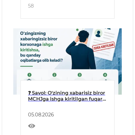
58
❓ Savol: O‘zining xabarisiz biror
MCHJga ishga kiritilgan fuqaro:
“Menga bepul ish staji
yozilyapti, pensiya
05.08.2026
jamg‘armamga pul tushyapti”,
deb o‘ylashi mumkin.