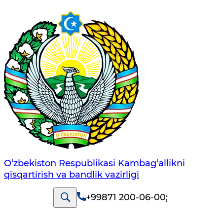
O‘zbekiston Respublikasi Kambag‘allikni
qisqartirish va bandlik vazirligi
+99871 200-06-00
;