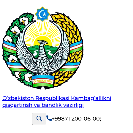
O‘zbekiston Respublikasi Kambag‘allikni
qisqartirish va bandlik vazirligi
+99871 200-06-00
;