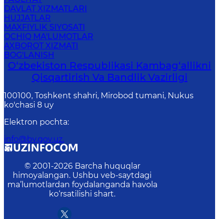
DAVLAT XIZMATLARI
HUJJATLAR
MAXFIYLIK SIYOSATI
OCHIQ MA'LUMOTLAR
AXBOROT XIZMATI
BOG'LANISH
O‘zbekiston Respublikasi Kambag‘allikni
Qisqartirish Va Bandlik Vazirligi
100100, Toshkent shahri, Mirobod tumani, Nukus
ko'chasi 8 uy
Elektron pochta
:
info@bv.gov.uz.
© 2001-
2026
Barcha huquqlar
himoyalangan. Ushbu veb-saytdagi
ma’lumotlardan foydalanganda havola
ko‘rsatilishi shart.