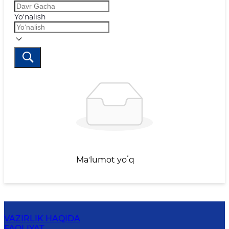
Yo‘nalish
Maʼlumot yoʻq
VAZIRLIK HAQIDA
FAOLIYAT