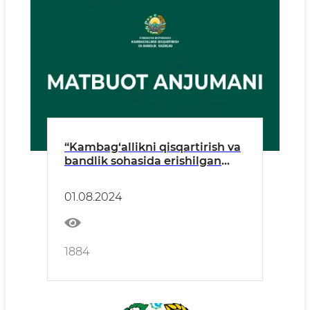
“Kambag‘allikni qisqartirish va
bandlik sohasida erishilgan
natijalar va kelgusidagi rejalar”
mavzusidagi matbuot
01.08.2024
anjumani
1884