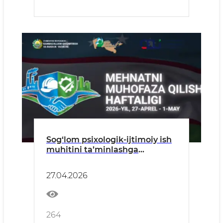
Sog‘lom psixologik-ijtimoiy ish
muhitini ta’minlashga
bag‘ishlangan xalqaro
konferensiya
27.04.2026
264