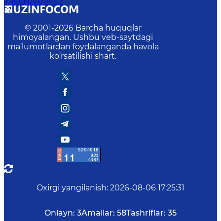
info@bv.gov.uz.
© 2001-
2026
Barcha huquqlar
himoyalangan. Ushbu veb-saytdagi
ma’lumotlardan foydalanganda havola
ko‘rsatilishi shart.
Oxirgi yangilanish
:
2026-08-06 17:25:31
Onlayn:
3
Amallar:
58
Tashriflar:
35