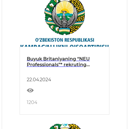
Buyuk Britaniyaning “NEU
Professionals”* rekruting
agentligi vakillari hamda
tashkilotchilar ishtirokida
22.04.2024
matbuot anjumani
1204