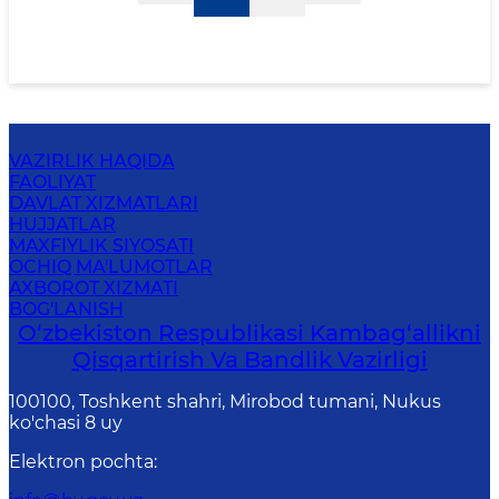
VAZIRLIK HAQIDA
FAOLIYAT
DAVLAT XIZMATLARI
HUJJATLAR
MAXFIYLIK SIYOSATI
OCHIQ MA'LUMOTLAR
AXBOROT XIZMATI
BOG'LANISH
O‘zbekiston Respublikasi Kambag‘allikni
Qisqartirish Va Bandlik Vazirligi
100100, Toshkent shahri, Mirobod tumani, Nukus
ko'chasi 8 uy
Elektron pochta
: