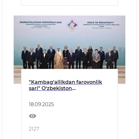
"Kambag‘allikdan farovonlik
sari" O‘zbekiston
kambag‘allikni qisqartirish III
xalqaro forumi yakunlari:
18.09.2025
erishilgan natijalar
2127