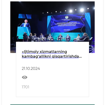
«Ijtimoiy xizmatlarning
kambag‘allikni qisqartirishdagi
o‘rni: Barqaror rivojlanish sari
yo‘l»
21.10.2024
1701