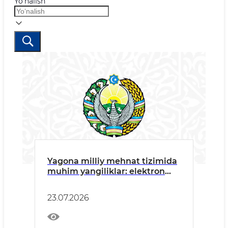
Yo‘nalish
Yagona milliy mehnat tizimida
muhim yangiliklar: elektron
shartnomalar, FHTSH va
ijtimoiy imtiyozlar
23.07.2026