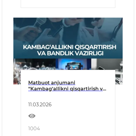
Matbuot anjumani
“Kambag‘allikni qisqartirish va
bandlik vazirligi faoliyatining
2025-yil yakunlari hamda 2026-
11.03.2026
yil rejalari” mavzusida
1004