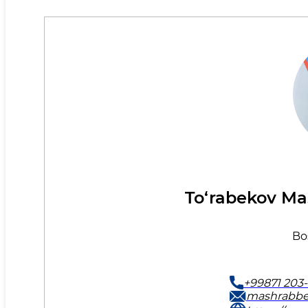
To‘rabekov Ma
Bo
+99871 203-
mashrabbe