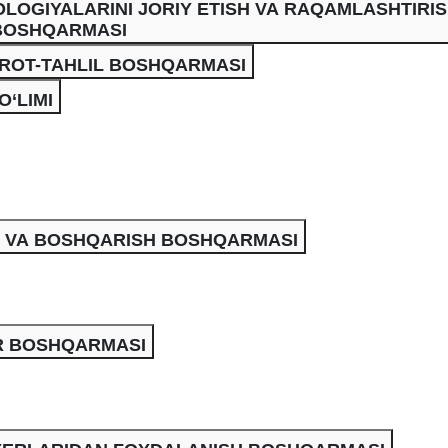
OGIYALARINI JORIY ETISH VA RAQAMLASHTIRI
BOSHQARMASI
OROT-TAHLIL BOSHQARMASI
‘LIMI
SH VA BOSHQARISH BOSHQARMASI
R BOSHQARMASI