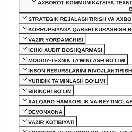
AXBOROT-KOMMUNIKATSIYA TEXNOL
STRATEGIK REJALASHTIRISH VA AXB
KORRUPSIYAGA QARSHI KURASHISH BO
VAZIR YORDAMCHISI
ICHKI AUDIT BOSHQARMASI
MODDIY-TEXNIK TA’MINLASH BO‘LIMI
INSON RESURSLARINI RIVOJLANTIRI
YURIDIK TA’MINLASH BO‘LIMI
BIRINCHI BO'LIM
XALQARO HAMKORLIK VA REYTINGLA
DEVONXONA
VAZIR KOTIBIYATI