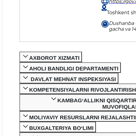
https://gov.
Toshkent sh.
Dushanba -
gacha va 1
AXBOROT XIZMATI
AHOLI BANDLIGI DEPARTAMENTI
DAVLAT MEHNAT INSPEKSIYASI
KOMPETENSIYALARNI RIVOJLANTIRIS
KAMBAG‘ALLIKNI QISQARTIR
MUVOFIQLA
MOLIYAVIY RESURSLARNI REJALASHT
BUXGALTERIYA BO‘LIMI