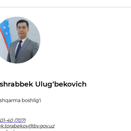
shrabbek Ulug‘bekovich
shqarma boshlig'i
01-40 (707)
k.torabekov@bv.gov.uz