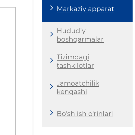
Markaziy apparat
Hududiy
boshqarmalar
Tizimdagi
tashkilotlar
Jamoatchilik
kengashi
Bo'sh ish o'rinlari