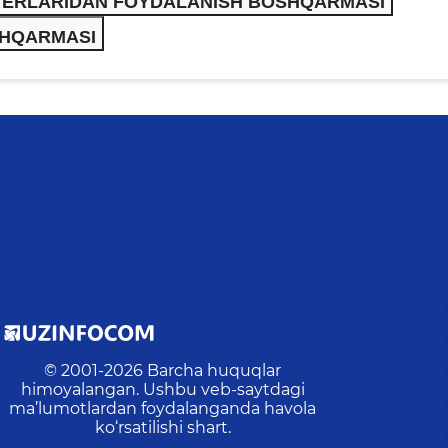
YERLARIDAN FOYDALANISH BOSHQARMASI
SHQARMASI
© 2001-
2026
Barcha huquqlar
himoyalangan. Ushbu veb-saytdagi
ma’lumotlardan foydalanganda havola
ko‘rsatilishi shart.