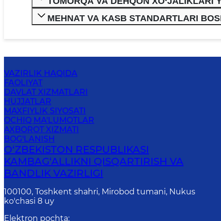
TOMORQA VA DEHQON XO‘JALIKLARI 
MEHNAT VA KASB STANDARTLARI BO
VAZIRLIK HAQIDA
FAOLIYAT
DAVLAT XIZMATLARI
HUJJATLAR
MAXFIYLIK SIYOSATI
OCHIQ MA'LUMOTLAR
AXBOROT XIZMATI
BOG'LANISH
O‘ZBEKISTON RESPUBLIKASI
KAMBAG‘ALLIKNI QISQARTIRISH VA
BANDLIK VAZIRLIGI
100100, Toshkent shahri, Mirobod tumani, Nukus
ko'chasi 8 uy
Elektron pochta
: