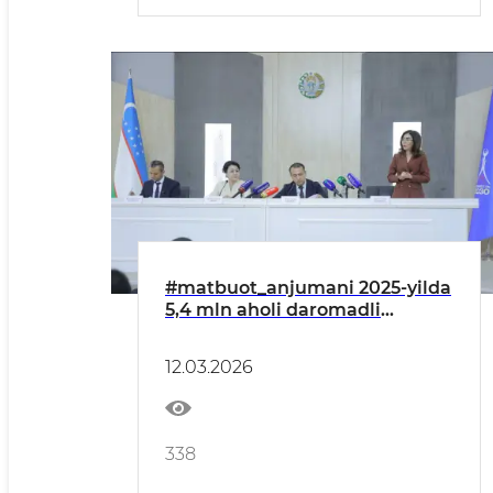
#matbuot_anjumani 2025-yilda
5,4 mln aholi daromadli
mehnat bilan ta’minlandi
12.03.2026
338