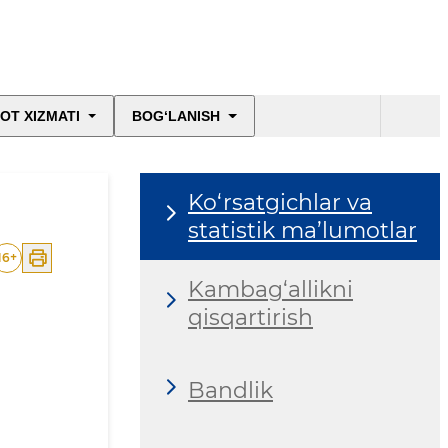
OT XIZMATI
BOG‘LANISH
Ko‘rsatgichlar va
statistik ma’lumotlar
16
+
Kambag‘allikni
qisqartirish
Bandlik