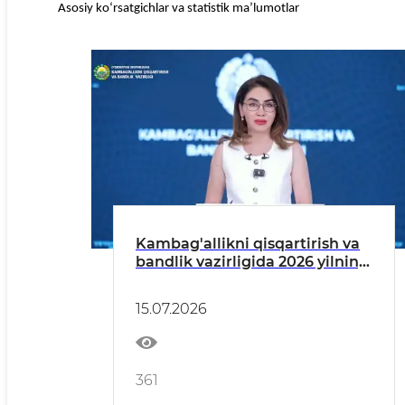
Asosiy ko‘rsatgichlar va statistik ma’lumotlar
Kambag'allikni qisqartirish va
bandlik vazirligida 2026 yilning
birinchi yarim yilligida jismoniy
va yuridik shaxslar murojaatlari
15.07.2026
bilan ishlash natijalari
361