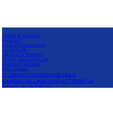
VAZIRLIK HAQIDA
FAOLIYAT
DAVLAT XIZMATLARI
HUJJATLAR
MAXFIYLIK SIYOSATI
OCHIQ MA'LUMOTLAR
AXBOROT XIZMATI
BOG'LANISH
O‘ZBEKISTON RESPUBLIKASI
KAMBAG‘ALLIKNI QISQARTIRISH VA
BANDLIK VAZIRLIGI
100100, Toshkent shahri, Mirobod tumani, Nukus
ko'chasi 8 uy
Elektron pochta
: