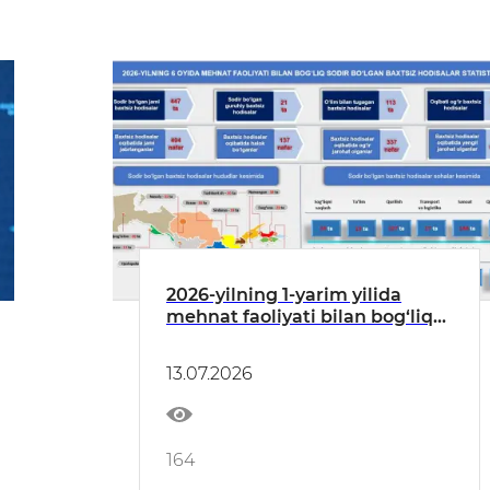
2026-yilning 1-yarim yilida
mehnat faoliyati bilan bog‘liq
baxtsiz hodisalar
13.07.2026
164