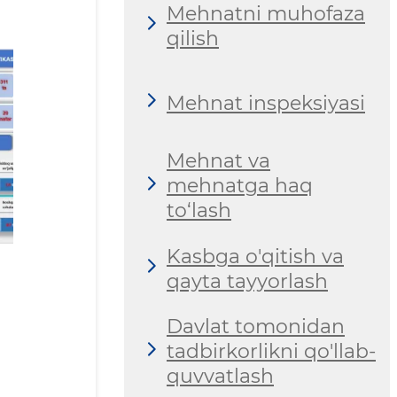
Mehnatni muhofaza
qilish
Mehnat inspeksiyasi
Mehnat va
mehnatga haq
to‘lash
Kasbga o'qitish va
qayta tayyorlash
Davlat tomonidan
tadbirkorlikni qo'llab-
quvvatlash