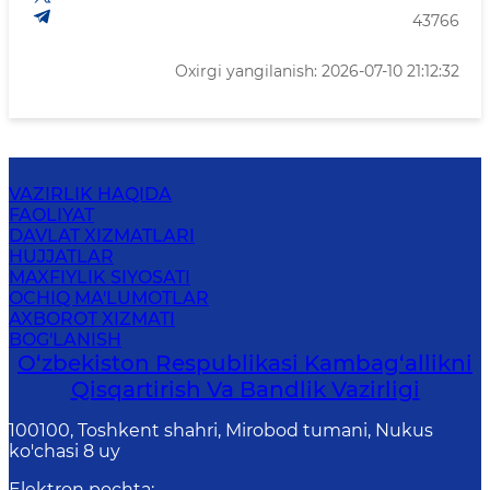
43766
Oxirgi yangilanish: 2026-07-10 21:12:32
VAZIRLIK HAQIDA
FAOLIYAT
DAVLAT XIZMATLARI
HUJJATLAR
MAXFIYLIK SIYOSATI
OCHIQ MA'LUMOTLAR
AXBOROT XIZMATI
BOG'LANISH
O‘zbekiston Respublikasi Kambag‘allikni
Qisqartirish Va Bandlik Vazirligi
100100, Toshkent shahri, Mirobod tumani, Nukus
ko'chasi 8 uy
Elektron pochta
: