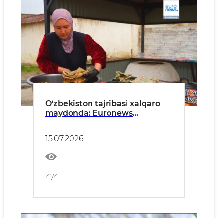
O‘zbekiston tajribasi xalqaro
maydonda: Euronews
kambag‘allikni qisqartirish va
tadbirkorlikni rivojlantirish
15.07.2026
islohotlarini yoritdi
474