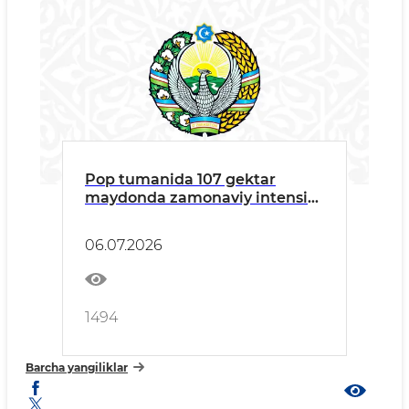
Pop tumanida 107 gektar
maydonda zamonaviy intensiv
bog‘ barpo etildi
06.07.2026
1494
Barcha yangiliklar