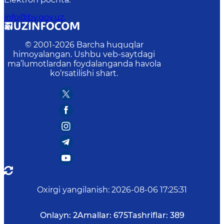
info@bv.gov.uz.
© 2001-
2026
Barcha huquqlar
himoyalangan. Ushbu veb-saytdagi
ma’lumotlardan foydalanganda havola
ko‘rsatilishi shart.
Oxirgi yangilanish
:
2026-08-06 17:25:31
Onlayn:
2
Amallar:
675
Tashriflar:
389