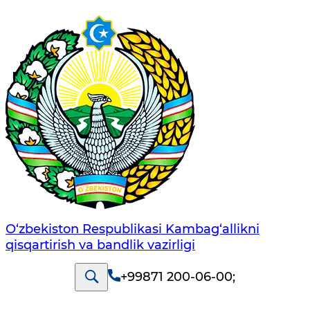
O‘zbekiston Respublikasi Kambag‘allikni
qisqartirish va bandlik vazirligi
+99871 200-06-00
;