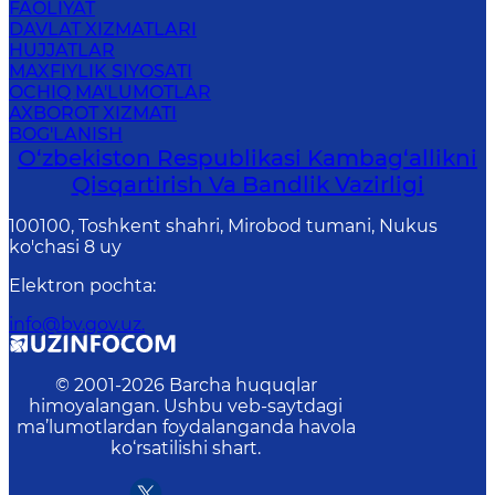
FAOLIYAT
DAVLAT XIZMATLARI
HUJJATLAR
MAXFIYLIK SIYOSATI
OCHIQ MA'LUMOTLAR
AXBOROT XIZMATI
BOG'LANISH
O‘zbekiston Respublikasi Kambag‘allikni
Qisqartirish Va Bandlik Vazirligi
100100, Toshkent shahri, Mirobod tumani, Nukus
ko'chasi 8 uy
Elektron pochta
:
info@bv.gov.uz.
© 2001-
2026
Barcha huquqlar
himoyalangan. Ushbu veb-saytdagi
ma’lumotlardan foydalanganda havola
ko‘rsatilishi shart.