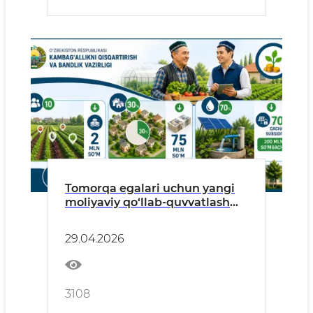
Tomorqa egalari uchun yangi
moliyaviy qo‘llab-quvvatlash
imkoniyatlari
29.04.2026
3108