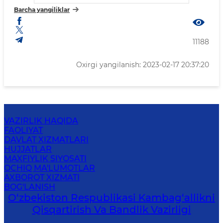
Barcha yangiliklar
11188
Oxirgi yangilanish: 2023-02-17 20:37:20
VAZIRLIK HAQIDA
FAOLIYAT
DAVLAT XIZMATLARI
HUJJATLAR
MAXFIYLIK SIYOSATI
OCHIQ MA'LUMOTLAR
AXBOROT XIZMATI
BOG'LANISH
O‘zbekiston Respublikasi Kambag‘allikni
Qisqartirish Va Bandlik Vazirligi