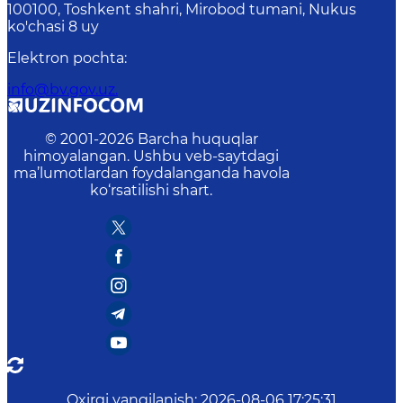
100100, Toshkent shahri, Mirobod tumani, Nukus
ko'chasi 8 uy
Elektron pochta
:
info@bv.gov.uz.
© 2001-
2026
Barcha huquqlar
himoyalangan. Ushbu veb-saytdagi
ma’lumotlardan foydalanganda havola
ko‘rsatilishi shart.
Oxirgi yangilanish
:
2026-08-06 17:25:31