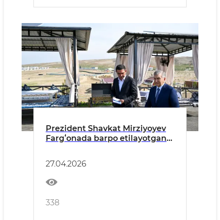
Prezident Shavkat Mirziyoyev
Fargʻonada barpo etilayotgan
turizm majmuasi bilan tanishdi
27.04.2026
338