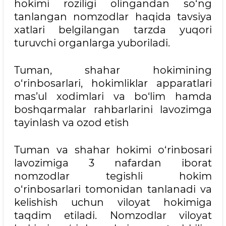
hokimi roziligi olingandan so‘ng
tanlangan nomzodlar haqida tavsiya
xatlari belgilangan tarzda yuqori
turuvchi organlarga yuboriladi.
Tuman, shahar hokimining
o‘rinbosarlari, hokimliklar apparatlari
mas’ul xodimlari va bo‘lim hamda
boshqarmalar rahbarlarini lavozimga
tayinlash va ozod etish
Tuman va shahar hokimi o‘rinbosari
lavozimiga 3 nafardan iborat
nomzodlar tegishli hokim
o‘rinbosarlari tomonidan tanlanadi va
kelishish uchun viloyat hokimiga
taqdim etiladi. Nomzodlar viloyat