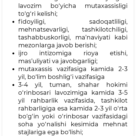
lavozim bo‘yicha mutaxassisligi
to‘g‘ri kelishi;
fidoyiligi, sadoqatliligi,
mehnatsevarligi, tashkilotchiligi,
tashabbuskorligi, ma’naviyati kabi
mezonlarga javob berishi;
ijro intizomiga rioya etishi,
mas’uliyati va javobgarligi;
mutaxassis vazifasiga kamida 2-3
yil, bo‘lim boshlig‘i vazifasiga
3-4 yil, tuman, shahar hokimi
o‘rinbosari lavozimiga kamida 3-5
yil rahbarlik vazifasida, tashkilot
rahbarligiga esa kamida 2-3 yil o‘rta
bo‘g‘in yoki o‘rinbosar vazifasidagi
soha yo‘nalishi kesimida mehnat
stajlariga ega bo‘lishi;