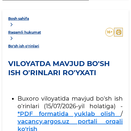
Bosh sahifa
16
+
Raqamli hukumat
Bo'sh ish o'rinlari
VILOYATDA MAVJUD BO'SH
ISH O'RINLARI RO'YXATI
Buxoro viloyatida mavjud bo'sh ish
o'rinlari (15/07/2026-yil holatiga) -
*PDF formatida yuklab olish
/
vacancy.argos.uz portali orqali
ko'rish