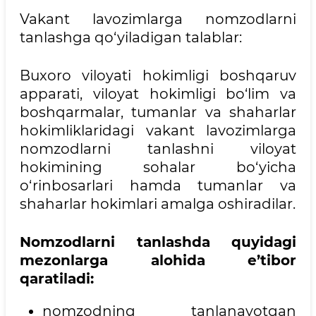
Vakant lavozimlarga nomzodlarni
tanlashga qo‘yiladigan talablar:
Buxoro viloyati hokimligi boshqaruv
apparati, viloyat hokimligi bo‘lim va
boshqarmalar, tumanlar va shaharlar
hokimliklaridagi vakant lavozimlarga
nomzodlarni tanlashni viloyat
hokimining sohalar bo‘yicha
o‘rinbosarlari hamda tumanlar va
shaharlar hokimlari amalga oshiradilar.
Nomzodlarni tanlashda quyidagi
mezonlarga alohida e’tibor
qaratiladi:
nomzodning tanlanayotgan