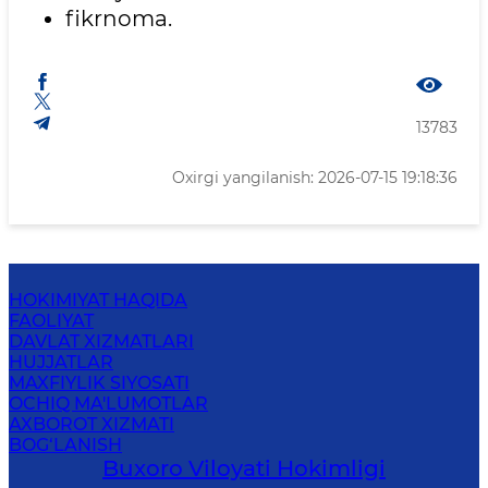
fikrnoma.
13783
Oxirgi yangilanish: 2026-07-15 19:18:36
HOKIMIYAT HAQIDA
FAOLIYAT
DAVLAT XIZMATLARI
HUJJATLAR
MAXFIYLIK SIYOSATI
OCHIQ MA'LUMOTLAR
AXBOROT XIZMATI
BOG‘LANISH
Buxoro Viloyati Hokimligi