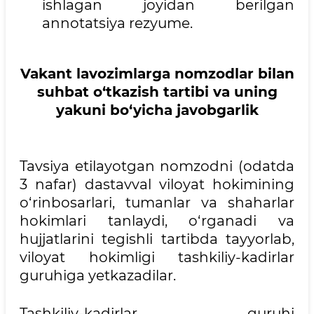
ishlagan joyidan berilgan
annotatsiya rezyume.
Vakant lavozimlarga nomzodlar bilan
suhbat o‘tkazish tartibi va uning
yakuni bo‘yicha javobgarlik
Tavsiya etilayotgan nomzodni (odatda
3 nafar) dastavval viloyat hokimining
o‘rinbosarlari, tumanlar va shaharlar
hokimlari tanlaydi, o‘rganadi va
hujjatlarini tegishli tartibda tayyorlab,
viloyat hokimligi tashkiliy-kadirlar
guruhiga yetkazadilar.
Tashkiliy-kadirlar guruhi