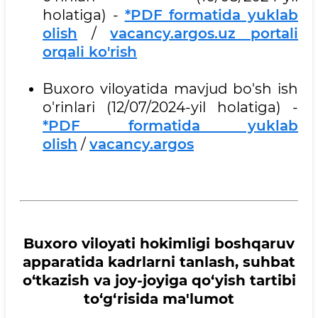
holatiga) -
*PDF formatida yuklab
olish
/
vacancy.argos.uz portali
orqali ko'rish
Buxoro viloyatida mavjud bo'sh ish
o'rinlari (12/07/2024-yil holatiga) -
*PDF formatida yuklab
olish
/
vacancy.argos
Buxoro viloyati hokimligi boshqaruv
apparatida kadrlarni tanlash, suhbat
o‘tkazish va joy-joyiga qo‘yish tartibi
to‘g‘risida ma'lumot