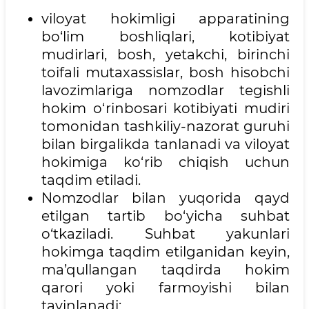
viloyat hokimligi apparatining
bo‘lim boshliqlari, kotibiyat
mudirlari, bosh, yetakchi, birinchi
toifali mutaxassislar, bosh hisobchi
lavozimlariga nomzodlar tegishli
hokim o‘rinbosari kotibiyati mudiri
tomonidan tashkiliy-nazorat guruhi
bilan birgalikda tanlanadi va viloyat
hokimiga ko‘rib chiqish uchun
taqdim etiladi.
Nomzodlar bilan yuqorida qayd
etilgan tartib bo‘yicha suhbat
o‘tkaziladi. Suhbat yakunlari
hokimga taqdim etilganidan keyin,
ma’qullangan taqdirda hokim
qarori yoki farmoyishi bilan
tayinlanadi;