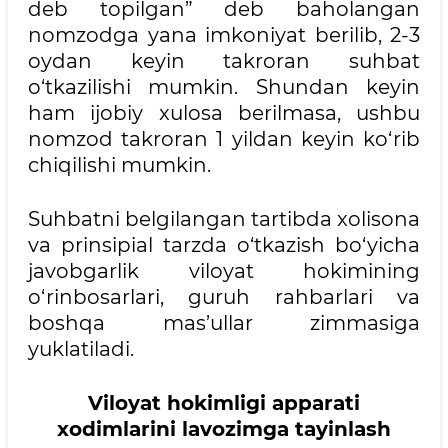
deb topilgan” deb baholangan
nomzodga yana imkoniyat berilib, 2-3
oydan keyin takroran suhbat
o‘tkazilishi mumkin. Shundan keyin
ham ijobiy xulosa berilmasa, ushbu
nomzod takroran 1 yildan keyin ko‘rib
chiqilishi mumkin.
Suhbatni belgilangan tartibda xolisona
va prinsipial tarzda o‘tkazish bo‘yicha
javobgarlik viloyat hokimining
o‘rinbosarlari, guruh rahbarlari va
boshqa mas’ullar zimmasiga
yuklatiladi.
Viloyat hokimligi apparati
xodimlarini lavozimga tayinlash