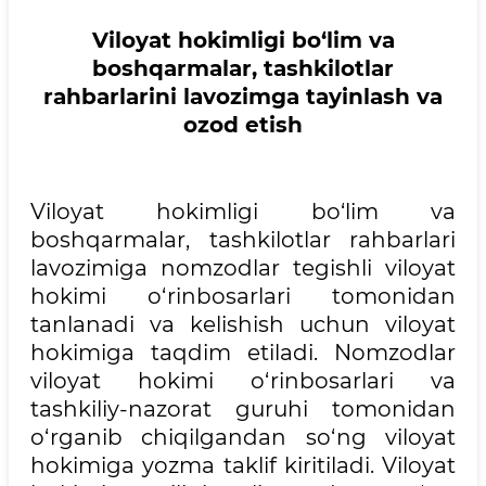
Viloyat hokimligi bo‘lim va
boshqarmalar, tashkilotlar
rahbarlarini lavozimga tayinlash va
ozod etish
Viloyat hokimligi bo‘lim va
boshqarmalar, tashkilotlar rahbarlari
lavozimiga nomzodlar tegishli viloyat
hokimi o‘rinbosarlari tomonidan
tanlanadi va kelishish uchun viloyat
hokimiga taqdim etiladi. Nomzodlar
viloyat hokimi o‘rinbosarlari va
tashkiliy-nazorat guruhi tomonidan
o‘rganib chiqilgandan so‘ng viloyat
hokimiga yozma taklif kiritiladi. Viloyat