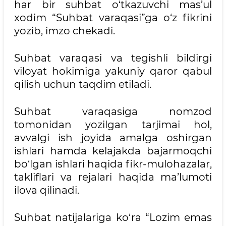
har bir suhbat o‘tkazuvchi mas’ul
xodim “Suhbat varaqasi”ga o‘z fikrini
yozib, imzo chekadi.
Suhbat varaqasi va tegishli bildirgi
viloyat hokimiga yakuniy qaror qabul
qilish uchun taqdim etiladi.
Suhbat varaqasiga nomzod
tomonidan yozilgan tarjimai hol,
avvalgi ish joyida amalga oshirgan
ishlari hamda kelajakda bajarmoqchi
bo‘lgan ishlari haqida fikr-mulohazalar,
takliflari va rejalari haqida ma’lumoti
ilova qilinadi.
Suhbat natijalariga ko‘ra “Lozim emas