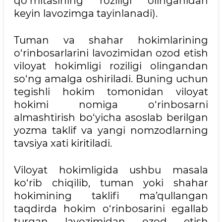
qo‘mitasining roziligi olinganidan
keyin lavozimga tayinlanadi).
Tuman va shahar hokimlarining
o‘rinbosarlarini lavozimidan ozod etish
viloyat hokimligi roziligi olingandan
so‘ng amalga oshiriladi. Buning uchun
tegishli hokim tomonidan viloyat
hokimi nomiga o‘rinbosarni
almashtirish bo‘yicha asoslab berilgan
yozma taklif va yangi nomzodlarning
tavsiya xati kiritiladi.
Viloyat hokimligida ushbu masala
ko‘rib chiqilib, tuman yoki shahar
hokimining taklifi ma’qullangan
taqdirda hokim o‘rinbosarini egallab
turgan lavozimidan ozod etish