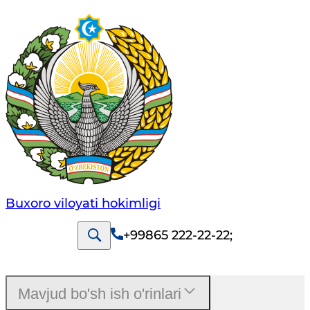
Buxoro viloyati hokimligi
+99865 222-22-22
;
Mavjud bo'sh ish o'rinlari