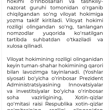
hokimi o‘rinbosarlari va tashkiliy-
nazorat guruhi tomonidan o‘rganib
chiqilgandan so‘ng viloyat hokimiga
yozma taklif kiritiladi. Viloyat hokimi
roziligi olingandan so‘ng, tanlangan
nomzodlar yuqorida ko‘rsatilgan
tartibda suhbatdan o‘tkaziladi va
xulosa qilinadi.
Viloyat hokimining roziligi olinganidan
keyin tuman-shahar hokimining qarori
bilan lavozimga tayinlanadi. (Yoshlar
siyosati bo‘yicha o‘rinbosar Prezident
Administratsiyasining Innovatsiyalar
va investitsiyalar bo‘yicha o‘rinbosar
soha vazirligining, Xotin-qizlar
qo‘mitasi raisi Respublika xotin-qizlar