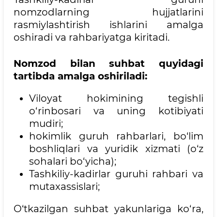
nomzodlarning hujjatlarini
rasmiylashtirish ishlarini amalga
oshiradi va rahbariyatga kiritadi.
Nomzod bilan suhbat quyidagi
tartibda amalga oshiriladi:
Viloyat hokimining tegishli
o‘rinbosari va uning kotibiyati
mudiri;
hokimlik guruh rahbarlari, bo‘lim
boshliqlari va yuridik xizmati (o‘z
sohalari bo‘yicha);
Tashkiliy-kadirlar guruhi rahbari va
mutaxassislari;
O‘tkazilgan suhbat yakunlariga ko‘ra,