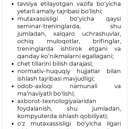
tavsiya etilayotgan vazifa bo‘yicha
yetarli amaliy tajribasi bo‘lishi;
mutaxassisligi bo‘yicha qaysi
seminar-treninglarda, shu
jumladan, xalqaro uchrashuvlar,
ochiq muloqotlar, brifinglar,
treninglarda ishtirok etgani va
qanday ko‘nikmalarni egallagani;
chet tillarini bilish darajasi;
normativ-huquqiy hujjatlar bilan
ishlash tajribasi mavjudligi;
odob-axloqi namunali va
ma’naviyatli bo‘lishi;
axborot-texnologiyalaridan
foydalanish, shu jumladan,
kompyuterda ishlash qobiliyati;
o‘z mutaxassisligi bo‘yicha ilgari