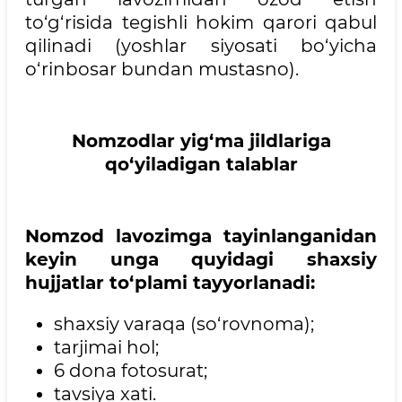
to‘g‘risida tegishli hokim qarori qabul
qilinadi (yoshlar siyosati bo‘yicha
o‘rinbosar bundan mustasno).
Nomzodlar yig‘ma jildlariga
qo‘yiladigan talablar
Nomzod lavozimga tayinlanganidan
keyin unga quyidagi shaxsiy
hujjatlar to‘plami tayyorlanadi:
shaxsiy varaqa (so‘rovnoma);
tarjimai hol;
6 dona fotosurat;
tavsiya xati.