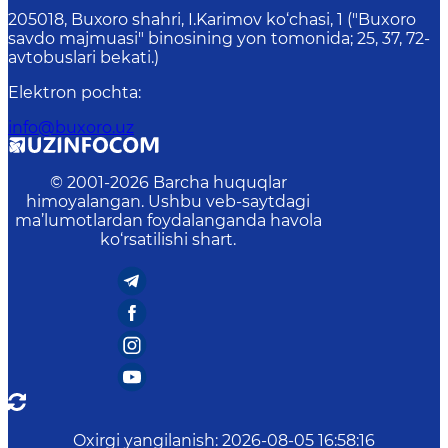
205018, Buхоrо shahri, I.Karimov ko‘chаsi, 1 ("Buxoro
savdo majmuasi" binosining yon tomonida; 25, 37, 72-
avtobuslari bekati.)
Elektron pochta
:
info@buxoro.uz
© 2001-
2026
Barcha huquqlar
himoyalangan. Ushbu veb-saytdagi
ma’lumotlardan foydalanganda havola
ko‘rsatilishi shart.
Oxirgi yangilanish
:
2026-08-05 16:58:16