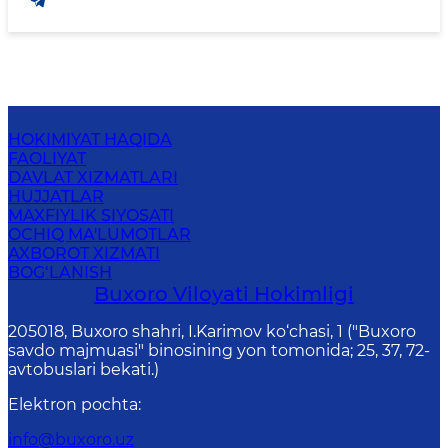
HOKIMIYAT HAQIDA
FAOLIYAT
DAVLAT XIZMATLARI
HUJJATLAR
MAXFIYLIK SIYOSATI
OCHIQ MA'LUMOTLAR
AXBOROT XIZMATI
BOG‘LANISH
Buxoro Viloyati Hokimligi
205018, Buхоrо shahri, I.Karimov ko‘chаsi, 1 ("Buxoro
savdo majmuasi" binosining yon tomonida; 25, 37, 72-
avtobuslari bekati.)
Elektron pochta
:
info@buxoro.uz