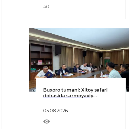
40
Buxoro tumani: Xitoy safari
doirasida sarmoyaviy
hamkorlik boʻyicha
kelishuvlarga erishildi
05.08.2026