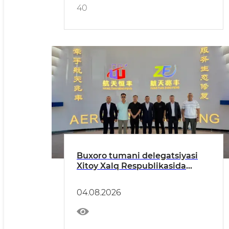
40
Buxoro tumani delegatsiyasi
Xitoy Xalq Respublikasida
xizmat safarida
04.08.2026