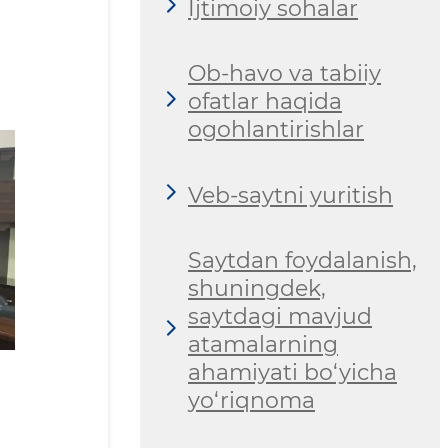
Ijtimoiy sohalar
Ob-havo va tabiiy
ofatlar haqida
ogohlantirishlar
Veb-saytni yuritish
Saytdan foydalanish,
shuningdek,
saytdagi mavjud
atamalarning
ahamiyati bo‘yicha
yo‘riqnoma