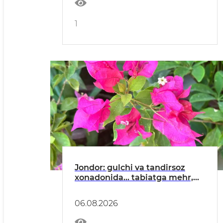
1
Jondor: gulchi va tandirsoz
xonadonida... tabiatga mehr,
hunarga ixlos va
mahalladoshlarga ibrat bor
06.08.2026