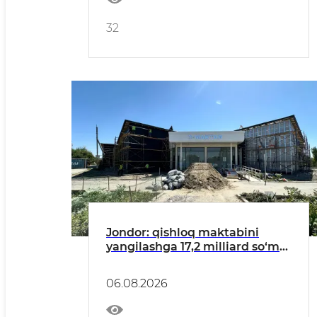
32
Jondor: qishloq maktabini
yangilashga 17,2 milliard so‘m
sarflanmoqda
06.08.2026