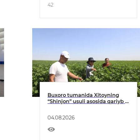
42
Buxoro tumanida Xitoyning
“Shinjon” usuli asosida qariyb 2
ming gektar maydonda paxta
yetishtirilmoqda
04.08.2026