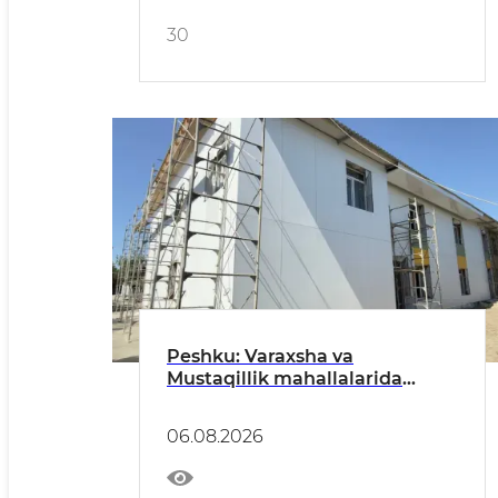
30
Peshku: Varaxsha va
Mustaqillik mahallalarida
bolalar bog‘chalari mukammal
ta’mirlanmoqda
06.08.2026