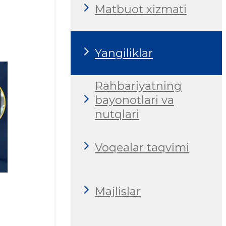
Matbuot xizmati
Yangiliklar
Rahbariyatning
bayonotlari va
nutqlari
Voqealar taqvimi
Majlislar