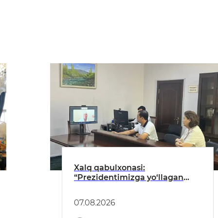
Xalq qabulxonasi:
“Prezidentimizga yo‘llagan
murojaatimiz hal etilganidan
minnatdormiz!”
07.08.2026