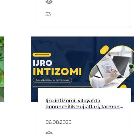
33
Ijro intizomi: viloyatda
qonunchilik hujjatlari, farmon
va qarorlar ijrosi qatʼiy
taʼminlanmoqda
06.08.2026