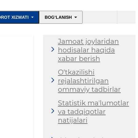
ROT XIZMATI
BOG‘LANISH
Jamoat joylaridan
hodisalar haqida
xabar berish
O‘tkazilishi
rejalashtirilgan
ommaviy tadbirlar
Statistik maʼlumotlar
va tadqiqotlar
natijalari