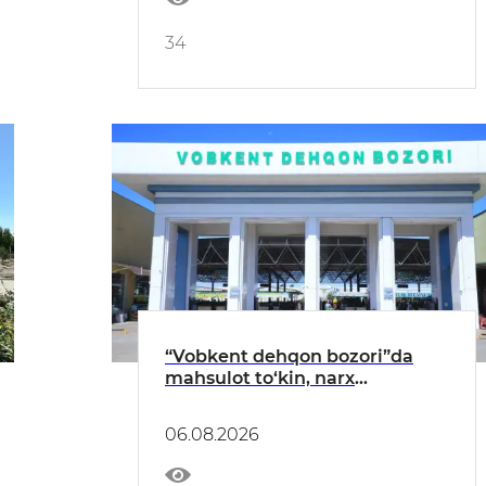
34
“Vobkent dehqon bozori”da
mahsulot to‘kin, narx
hamyonbop, sotuvchi va
xaridor kayfiyati zo‘r
06.08.2026