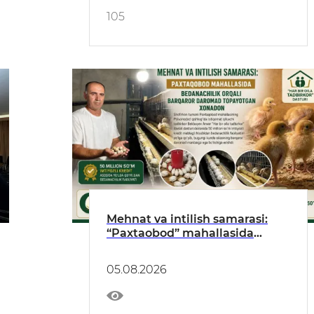
105
Mehnat va intilish samarasi:
“Paxtaobod” mahallasida
bedanachilik orqali barqaror
daromad topayotgan xonadon
05.08.2026