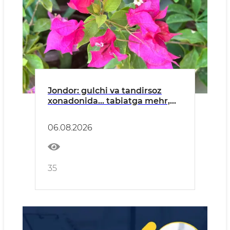
Jondor: gulchi va tandirsoz
xonadonida... tabiatga mehr,
hunarga ixlos va
mahalladoshlarga ibrat bor
06.08.2026
35