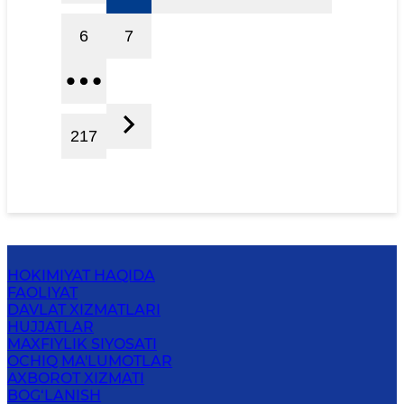
6
7
217
HOKIMIYAT HAQIDA
FAOLIYAT
DAVLAT XIZMATLARI
HUJJATLAR
MAXFIYLIK SIYOSATI
OCHIQ MA'LUMOTLAR
AXBOROT XIZMATI
BOG‘LANISH