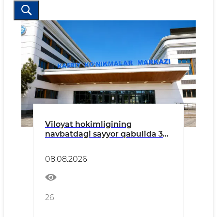
Viloyat hokimligining
navbatdagi sayyor qabulida 36
nafar fuqaroning murojaatlari
o‘rganildi
08.08.2026
26