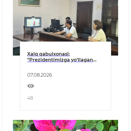
Xalq qabulxonasi:
“Prezidentimizga yo‘llagan
murojaatimiz hal etilganidan
minnatdormiz!”
07.08.2026
48