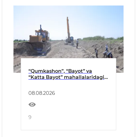
“Qumkashon”, “Bayot” va
“Katta Bayot” mahallalaridagi
4,5 kilometr ichki suv
tarmoqlarida ishlar jadal
08.08.2026
davom etmoqda
9