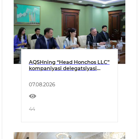
AQSHning “Head Honchos LLC”
kompaniyasi delegatsiyasi
Buxoroda boʻldi
07.08.2026
44