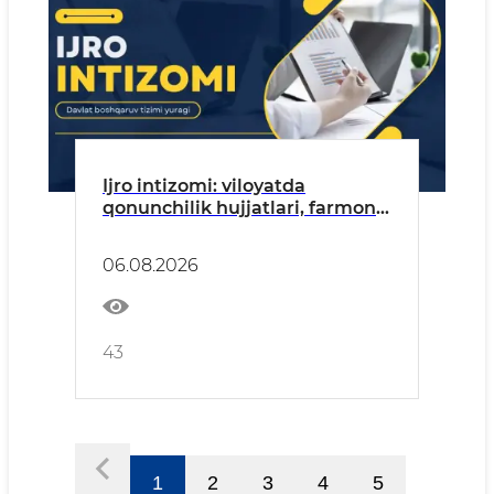
Ijro intizomi: viloyatda
qonunchilik hujjatlari, farmon
va qarorlar ijrosi qatʼiy
taʼminlanmoqda
06.08.2026
43
1
2
3
4
5