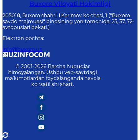
Buxoro Viloyati Hokimligi
205018, Buхоrо shahri, I.Karimov ko‘chаsi, 1 ("Buxoro
savdo majmuasi" binosining yon tomonida; 25, 37, 72-
avtobuslari bekati.)
Elektron pochta
:
info@buxoro.uz
© 2001-
2026
Barcha huquqlar
himoyalangan. Ushbu veb-saytdagi
ma’lumotlardan foydalanganda havola
ko‘rsatilishi shart.