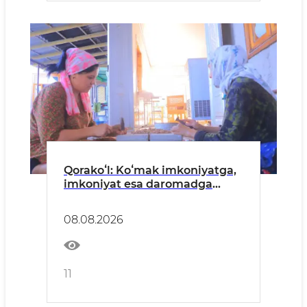
Qorakoʻl: Koʻmak imkoniyatga,
imkoniyat esa daromadga
aylandi
08.08.2026
11