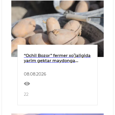
“Ochil Bozor” fermer xoʻjaligida
yarim gektar maydonga
kartoshkaning serhosil navi
ekildi
08.08.2026
22