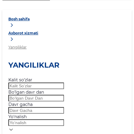
Bosh sahifa
Axborot xizmati
Yangiliklar
YANGILIKLAR
Kalit so‘zlar
Bo‘lgan davr dan
Davr gacha
Yo‘nalish