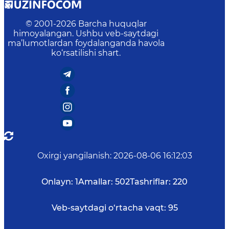
© 2001-
2026
Barcha huquqlar
himoyalangan. Ushbu veb-saytdagi
ma’lumotlardan foydalanganda havola
ko‘rsatilishi shart.
Oxirgi yangilanish
:
2026-08-06 16:12:03
Onlayn:
1
Amallar:
502
Tashriflar:
220
Veb-saytdagi o‘rtacha vaqt:
95