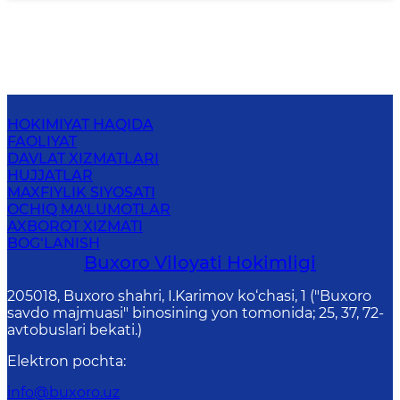
HOKIMIYAT HAQIDA
FAOLIYAT
DAVLAT XIZMATLARI
HUJJATLAR
MAXFIYLIK SIYOSATI
OCHIQ MA'LUMOTLAR
AXBOROT XIZMATI
BOG‘LANISH
Buxoro Viloyati Hokimligi
205018, Buхоrо shahri, I.Karimov ko‘chаsi, 1 ("Buxoro
savdo majmuasi" binosining yon tomonida; 25, 37, 72-
avtobuslari bekati.)
Elektron pochta
:
info@buxoro.uz