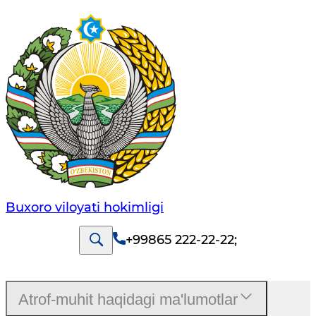
Buxoro viloyati hokimligi
+99865 222-22-22
;
Atrof-muhit haqidagi ma'lumotlar