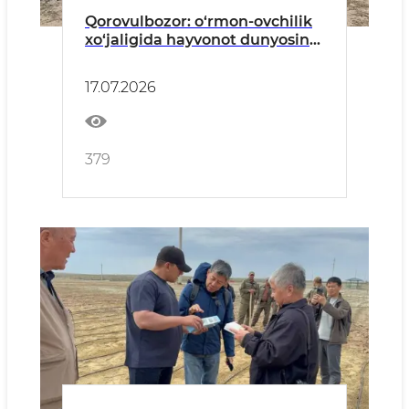
Qorovulbozor: o‘rmon-ovchilik
xo‘jaligida hayvonot dunyosini
asrash choralari ko‘rilmoqda
17.07.2026
379