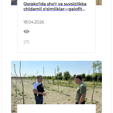
Qorako‘lda sho‘r va suvsizlikka
chidamli o‘simliklar—galofit
bog‘i barpo qilinmoqda
18.04.2026
215