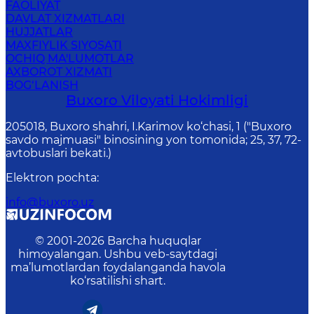
FAOLIYAT
DAVLAT XIZMATLARI
HUJJATLAR
MAXFIYLIK SIYOSATI
OCHIQ MA'LUMOTLAR
AXBOROT XIZMATI
BOG‘LANISH
Buxoro Viloyati Hokimligi
205018, Buхоrо shahri, I.Karimov ko‘chаsi, 1 ("Buxoro
savdo majmuasi" binosining yon tomonida; 25, 37, 72-
avtobuslari bekati.)
Elektron pochta
:
info@buxoro.uz
© 2001-
2026
Barcha huquqlar
himoyalangan. Ushbu veb-saytdagi
ma’lumotlardan foydalanganda havola
ko‘rsatilishi shart.