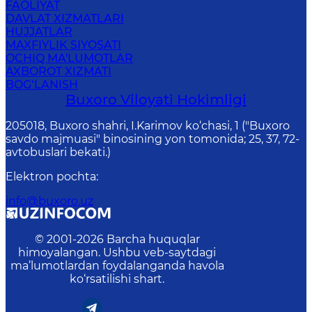
FAOLIYAT
DAVLAT XIZMATLARI
HUJJATLAR
MAXFIYLIK SIYOSATI
OCHIQ MA'LUMOTLAR
AXBOROT XIZMATI
BOG‘LANISH
Buxoro Viloyati Hokimligi
205018, Buхоrо shahri, I.Karimov ko‘chаsi, 1 ("Buxoro
savdo majmuasi" binosining yon tomonida; 25, 37, 72-
avtobuslari bekati.)
Elektron pochta
:
info@buxoro.uz
© 2001-
2026
Barcha huquqlar
himoyalangan. Ushbu veb-saytdagi
ma’lumotlardan foydalanganda havola
ko‘rsatilishi shart.