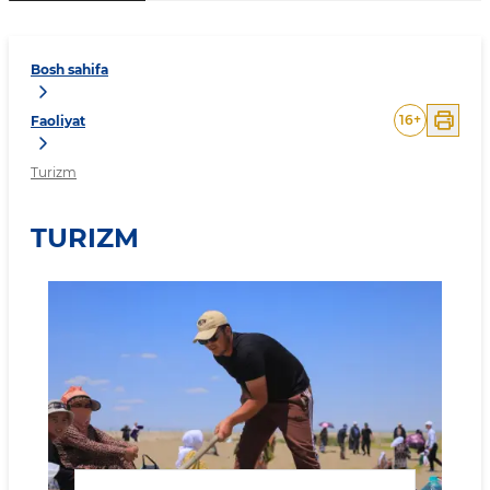
Bosh sahifa
16
+
Faoliyat
Turizm
TURIZM