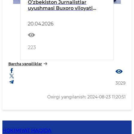
Oʻzbekiston Jurnalistlar
uyushmasi Buxoro viloyati
boʻlimi hamda viloyat hokimligi
hamkorligida Samarqand
20.04.2026
shahriga media-sayohat tashkil
etildi
223
Barcha yangiliklar
3029
Oxirgi yangilanish: 2024-08-23 11:20:51
HOKIMIYAT HAQIDA