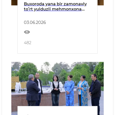
Buxoroda yana bir zamonaviy
toʻrt yulduzli mehmonxona
ochildi
03.06.2026
482