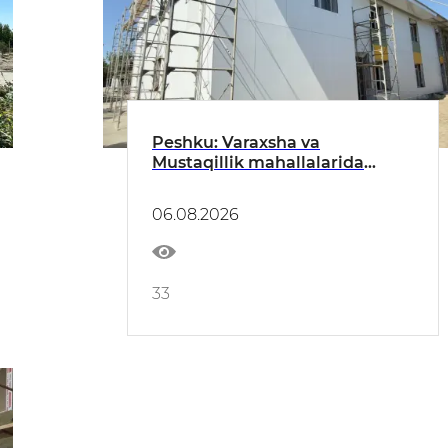
Peshku: Varaxsha va
Mustaqillik mahallalarida
bolalar bog‘chalari mukammal
ta’mirlanmoqda
06.08.2026
33