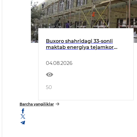
Buxoro shahridagi 33-sonli
maktab energiya tejamkor
texnologiyalar asosida
mukammal taʼmirlanmoqda
04.08.2026
50
Barcha yangiliklar