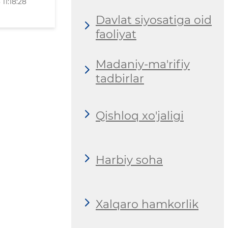
11:18:28
Davlat siyosatiga oid
faoliyat
Madaniy-ma'rifiy
tadbirlar
Qishloq xo'jaligi
Harbiy soha
Xalqaro hamkorlik