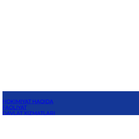
HOKIMIYAT HAQIDA
FAOLIYAT
DAVLAT XIZMATLARI
HUJJATLAR
MAXFIYLIK SIYOSATI
OCHIQ MA'LUMOTLAR
AXBOROT XIZMATI