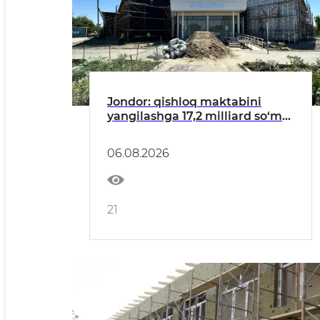
Jondor: qishloq maktabini
yangilashga 17,2 milliard so‘m
sarflanmoqda
06.08.2026
21