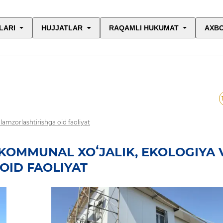
LARI
HUJJATLAR
RAQAMLI HUKUMAT
AXBO
amzorlashtirishga oid faoliyat
KOMMUNAL XOʻJALIK, EKOLOGIYA 
OID FAOLIYAT