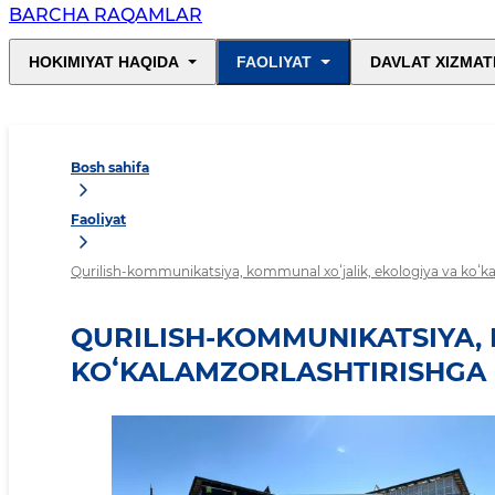
BARCHA RAQAMLAR
HOKIMIYAT HAQIDA
FAOLIYAT
DAVLAT XIZMAT
Bosh sahifa
Faoliyat
Qurilish-kommunikatsiya, kommunal xoʻjalik, ekologiya va koʻkal
QURILISH-KOMMUNIKATSIYA, 
KOʻKALAMZORLASHTIRISHGA 