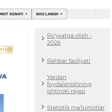
ROT XIZMATI
BOG‘LANISH
Ro'yxatga olish -
2026
16
+
Rahbar faoliyati
VA
Yerdan
foydalanishning
ishtiroki rejasi
Statistik ma'lumotlar