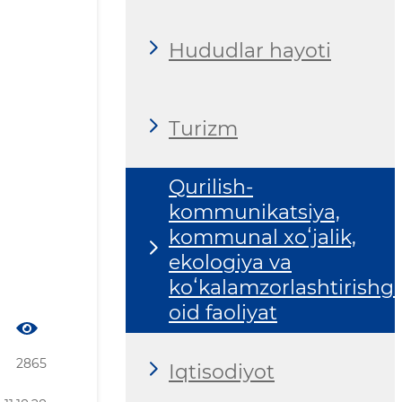
Hududlar hayoti
Turizm
Qurilish-
kommunikatsiya,
kommunal xoʻjalik,
ekologiya va
koʻkalamzorlashtirishg
oid faoliyat
2865
Iqtisodiyot