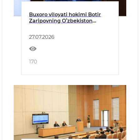
Buxoro viloyati hokimi Botir
Zaripovning Oʻzbekiston
Respublikasi qonunlari,
Prezidentning farmon va
27.07.2026
qarorlari hamda Vazirlar
Mahkamasi hujjatlari ijrosi
yuzasidan hisoboti
170