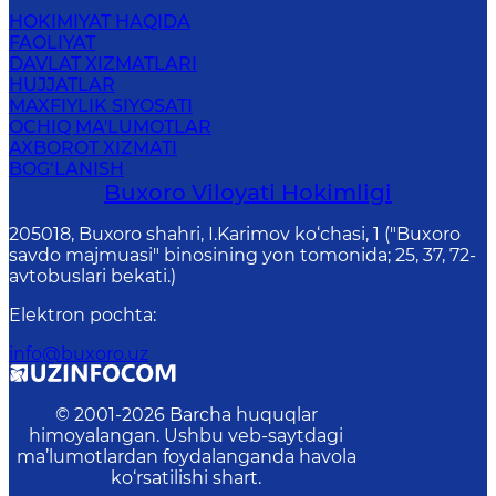
HOKIMIYAT HAQIDA
FAOLIYAT
DAVLAT XIZMATLARI
HUJJATLAR
MAXFIYLIK SIYOSATI
OCHIQ MA'LUMOTLAR
AXBOROT XIZMATI
BOG‘LANISH
Buxoro Viloyati Hokimligi
205018, Buхоrо shahri, I.Karimov ko‘chаsi, 1 ("Buxoro
savdo majmuasi" binosining yon tomonida; 25, 37, 72-
avtobuslari bekati.)
Elektron pochta
:
info@buxoro.uz
© 2001-
2026
Barcha huquqlar
himoyalangan. Ushbu veb-saytdagi
ma’lumotlardan foydalanganda havola
ko‘rsatilishi shart.