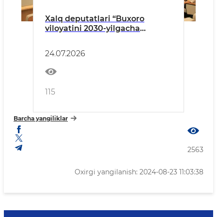
Xalq deputatlari “Buxoro
viloyatini 2030-yilgacha
rivojlantirish strategiyasi”
loyihasini koʻrib chiqdi
24.07.2026
115
Barcha yangiliklar
2563
Oxirgi yangilanish: 2024-08-23 11:03:38