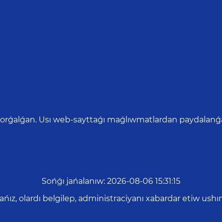
qorǵalǵan. Usı web-sayttaǵı maǵlıwmatlardan paydalanǵan
Sońǵı jańalanıw
:
2026-08-06 15:31:15
asańız, olardı belgilep, administraciyanı xabardar etiw u