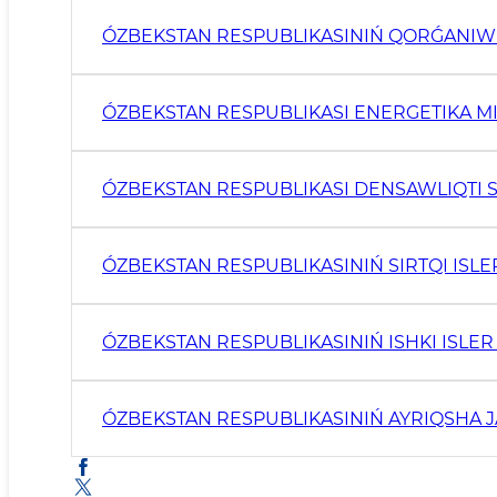
ÓZBEKSTAN RESPUBLIKASINIŃ QORǴANIW 
ÓZBEKSTAN RESPUBLIKASI ENERGETIKA MI
ÓZBEKSTAN RESPUBLIKASI DENSAWLIQTI S
ÓZBEKSTAN RESPUBLIKASINIŃ SIRTQI ISLER
ÓZBEKSTAN RESPUBLIKASINIŃ ISHKI ISLER 
ÓZBEKSTAN RESPUBLIKASINIŃ AYRIQSHA J