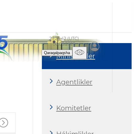
23:24:43 (UTC)
06.08.2026
Qaraqalpaqsha
Ministrlikler
Agentlikler
Komitetler