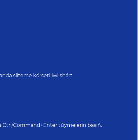
da silteme kórsetiliwi shárt.
shın Ctrl/Command+Enter túymelerin basıń.