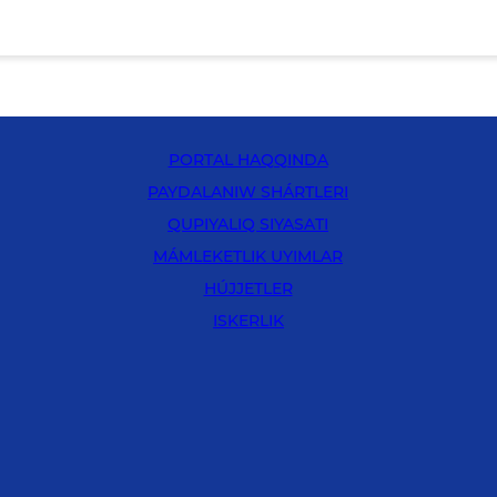
PORTAL HAQQINDA
PAYDALANIW SHÁRTLERI
QUPIYALIQ SIYASATI
MÁMLEKETLIK UYIMLAR
HÚJJETLER
ISKERLIK