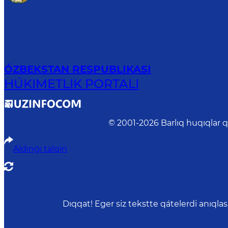
ÓZBEKSTAN RESPUBLIKASI
HÚKIMETLIK PORTALI
© 2001-
2026
Barlıq huqıqlar 
Aldınǵı talqin
Dıqqat! Eger siz tekstte qátelerdi anıql