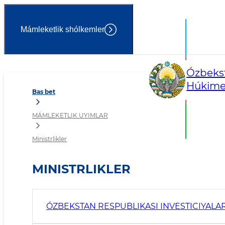
Mámleketlik shólkemler
Ministrlikler
Ózbekst
Húkimet
Bas bet
MÁMLEKETLIK UYIMLAR
Ministrlikler
MINISTRLIKLER
ÓZBEKSTAN RESPUBLIKASI INVESTICIYALAR