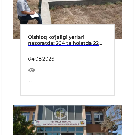
Qishloq xo‘jaligi yerlari
nazoratda: 204 ta holatda 22
mlrd so‘mdan ortiq zarar
keltirilgani aniqlandi
04.08.2026
42