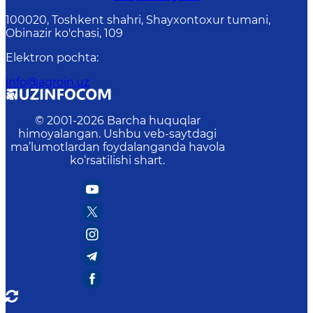
100020, Toshkent shahri, Shayxontoxur tumani,
Obinazir ko'chasi, 109
Elektron pochta
:
info@agroin.uz
© 2001-
2026
Barcha huquqlar
himoyalangan. Ushbu veb-saytdagi
ma’lumotlardan foydalanganda havola
ko‘rsatilishi shart.