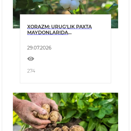
XORAZM: URUG‘LIK PAXTA
MAYDONLARIDA
NAVDORLIKNI TA’MINLASHGA
QARATILGAN NAZORAT
29.07.2026
TADBIRLARI DAVOM
ETTIRILMOQDA
274