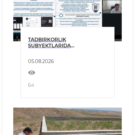
TADBIRKORLIK
SUBYEKTLARIDA
TEKSHIRISHLARNI O‘TKAZISH
VA MAʼMURIY AMALIYOT
05.08.2026
SOHASIDA O‘QUV-AMALIY
SEMINARLARI BO‘LIB
O‘TMOQDA
64