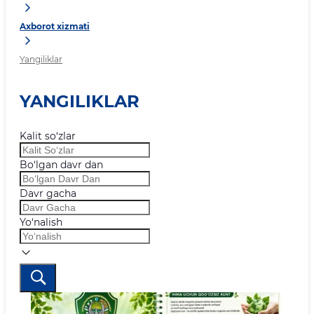
Axborot xizmati
Yangiliklar
YANGILIKLAR
Kalit so‘zlar
Bo‘lgan davr dan
Davr gacha
Yo‘nalish