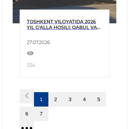
TOSHKENT VILOYATIDA 2026
YIL G‘ALLA HOSILI: QABUL VA
NAZORAT NATIJALARI
27.07.2026
334
1
2
3
4
5
6
7