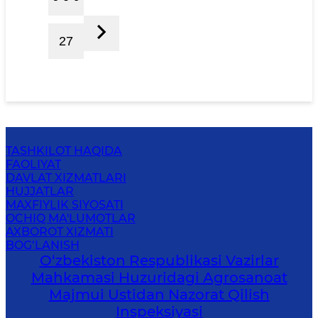
27
TASHKILOT HAQIDA
FAOLIYAT
DAVLAT XIZMATLARI
HUJJATLAR
MAXFIYLIK SIYOSATI
OCHIQ MA'LUMOTLAR
AXBOROT XIZMATI
BOG‘LANISH
O‘zbekiston Respublikasi Vazirlar
Mahkamasi Huzuridagi Agrosanoat
Majmui Ustidan Nazorat Qilish
Inspeksiyasi