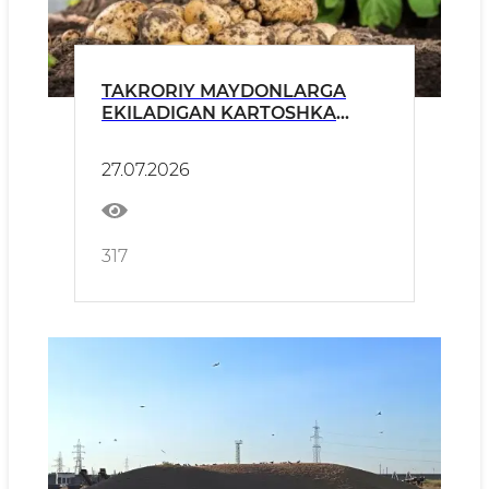
TAKRORIY MAYDONLARGA
EKILADIGAN KARTOSHKA
URUG‘LIKLARI SIFATI
«O‘ZAGROINSPEKSIYA»
27.07.2026
TOMONIDAN QATʼIY
NAZORATGA OLINGAN
317