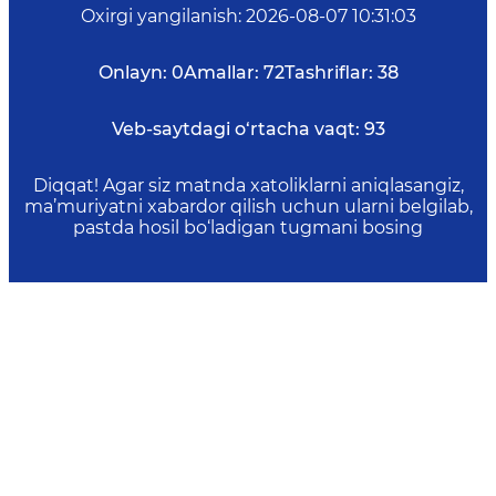
Oxirgi yangilanish
:
2026-08-07 10:31:03
Onlayn:
0
Amallar:
72
Tashriflar:
38
Veb-saytdagi o‘rtacha vaqt:
93
Diqqat! Agar siz matnda xatoliklarni aniqlasangiz,
ma’muriyatni xabardor qilish uchun ularni belgilab,
pastda hosil bo‘ladigan tugmani bosing