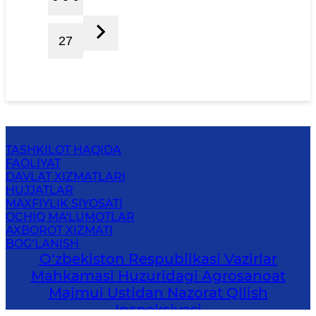
27
TASHKILOT HAQIDA
FAOLIYAT
DAVLAT XIZMATLARI
HUJJATLAR
MAXFIYLIK SIYOSATI
OCHIQ MA'LUMOTLAR
AXBOROT XIZMATI
BOG‘LANISH
O‘zbekiston Respublikasi Vazirlar
Mahkamasi Huzuridagi Agrosanoat
Majmui Ustidan Nazorat Qilish
Inspeksiyasi