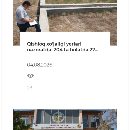
Qishloq xo‘jaligi yerlari
nazoratda: 204 ta holatda 22
mlrd so‘mdan ortiq zarar
keltirilgani aniqlandi
04.08.2026
23