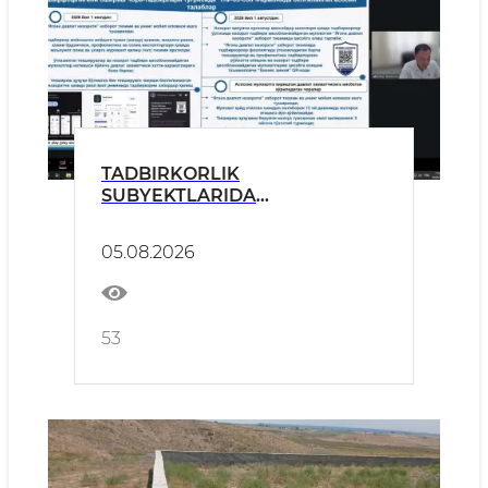
TADBIRKORLIK
SUBYEKTLARIDA
TEKSHIRISHLARNI O‘TKAZISH
VA MAʼMURIY AMALIYOT
05.08.2026
SOHASIDA O‘QUV-AMALIY
SEMINARLARI BO‘LIB
O‘TMOQDA
53