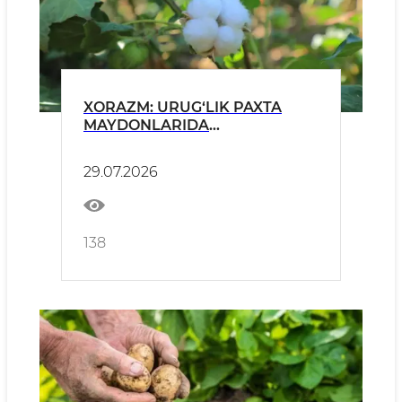
XORAZM: URUG‘LIK PAXTA
MAYDONLARIDA
NAVDORLIKNI TA’MINLASHGA
QARATILGAN NAZORAT
29.07.2026
TADBIRLARI DAVOM
ETTIRILMOQDA
138