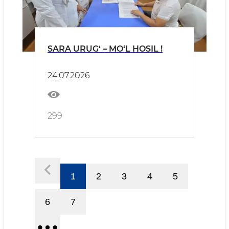
SARA URUG‘ – MO‘L HOSIL !
24.07.2026
299
1
2
3
4
5
6
7