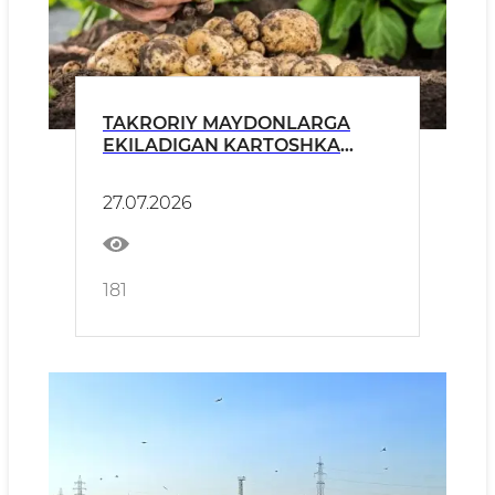
TAKRORIY MAYDONLARGA
EKILADIGAN KARTOSHKA
URUG‘LIKLARI SIFATI
«O‘ZAGROINSPEKSIYA»
27.07.2026
TOMONIDAN QATʼIY
NAZORATGA OLINGAN
181