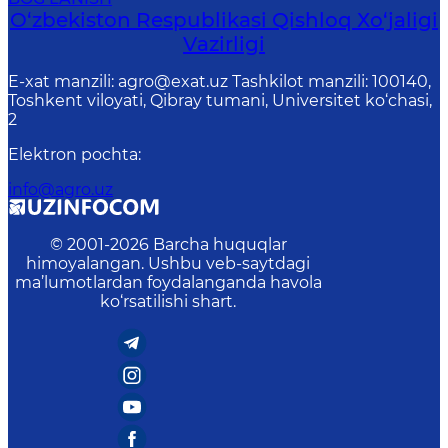
O‘zbekiston Respublikasi Qishloq Хo‘jаligi
Vаzirligi
E-xat manzili: agro@exat.uz Tashkilot manzili: 100140,
Toshkent viloyati, Qibray tumani, Universitet ko‘chasi,
2
Elektron pochta
:
info@agro.uz
© 2001-
2026
Barcha huquqlar
himoyalangan. Ushbu veb-saytdagi
ma’lumotlardan foydalanganda havola
ko‘rsatilishi shart.