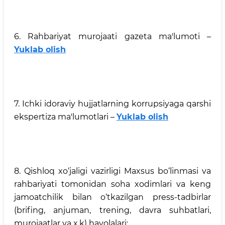
6. Rahbariyat murojaati gazeta ma'lumoti –
Yuklab olish
7. Ichki idoraviy hujjatlarning korrupsiyaga qarshi
ekspertiza ma'lumotlari –
Yuklab olish
8. Qishloq xo‘jaligi vazirligi Maxsus bo‘linmasi va
rahbariyati tomonidan soha xodimlari va keng
jamoatchilik bilan o‘tkazilgan press-tadbirlar
(brifing, anjuman, trening, davra suhbatlari,
murojaatlar va x.k) havolalari: