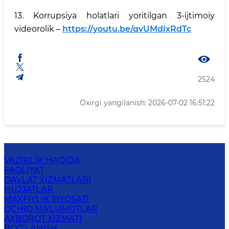
13. Korrupsiya holatlari yoritilgan 3-ijtimoiy
videorolik –
https://youtu.be/qvUMdlxRdTc
2524
Oxirgi yangilanish: 2026-07-02 16:51:22
VAZIRLIK HAQIDA
FAOLIYAT
DAVLAT XIZMATLARI
HUJJATLAR
MAXFIYLIK SIYOSATI
OCHIQ MA'LUMOTLAR
AXBOROT XIZMATI
BOG‘LANISH