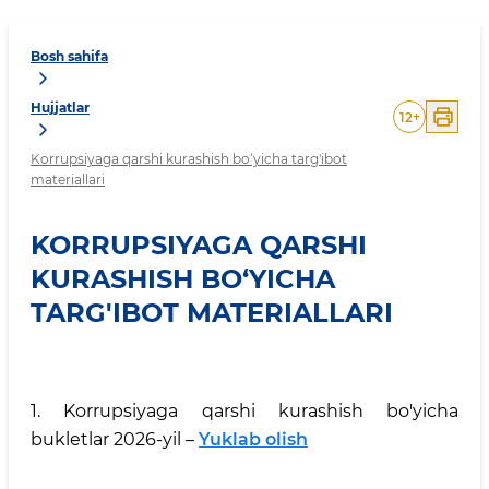
Bosh sahifa
Hujjatlar
12
+
Korrupsiyaga qarshi kurashish bo‘yicha targ'ibot
materiallari
KORRUPSIYAGA QARSHI
KURASHISH BO‘YICHA
TARG'IBOT MATERIALLARI
1. Korrupsiyaga qarshi kurashish bo'yicha
bukletlar 2026-yil –
Yuklab olish