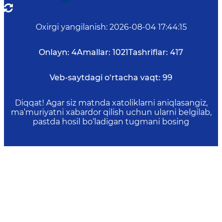
Oxirgi yangilanish
:
2026-08-04 17:44:15
Onlayn:
4
Amallar:
1021
Tashriflar:
417
Veb-saytdagi o‘rtacha vaqt:
99
Diqqat! Agar siz matnda xatoliklarni aniqlasangiz,
ma’muriyatni xabardor qilish uchun ularni belgilab,
pastda hosil bo‘ladigan tugmani bosing