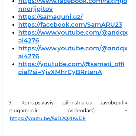
https://www.facebook.com/raximjo
nnorjigitov
https://samaguni.uz/
https://facebook.com/SamARU23
https://www.youtube.com/@andqx
ai4276
https://www.youtube.com/@andqx
ai4276
https://youtube.com/@samati_offi
cial?si=YjvXMhrCyBRrtenA
9.
Korrupsiyaviy qilmishlarga javobgarlik
muqarrardir (videodars)
–
https://youtu.be/5xD2Q20wiJE