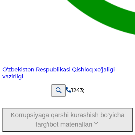
O‘zbekiston Respublikasi Qishloq хo‘jаligi
vаzirligi
1243
;
Korrupsiyaga qarshi kurashish bo‘yicha
targ'ibot materiallari