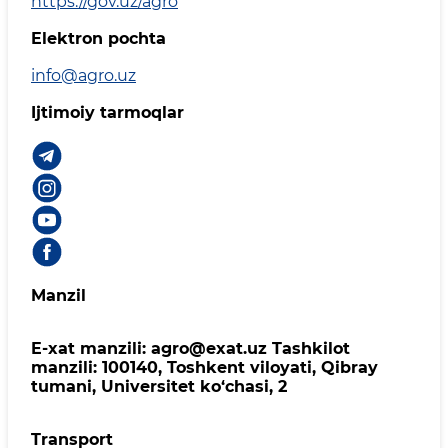
https://gov.uz/agro
Elektron pochta
info@agro.uz
Ijtimoiy tarmoqlar
Manzil
E-xat manzili: agro@exat.uz Tashkilot
manzili: 100140, Toshkent viloyati, Qibray
tumani, Universitet ko‘chasi, 2
Transport