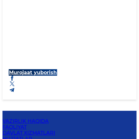
Murojaat yuborish
VAZIRLIK HAQIDA
FAOLIYAT
DAVLAT XIZMATLARI
HUJJATLAR