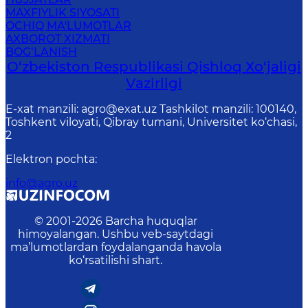
MAXFIYLIK SIYOSATI
OCHIQ MA'LUMOTLAR
AXBOROT XIZMATI
BOG‘LANISH
O‘zbekiston Respublikasi Qishloq Хo‘jаligi
Vаzirligi
E-xat manzili: agro@exat.uz Tashkilot manzili: 100140,
Toshkent viloyati, Qibray tumani, Universitet ko‘chasi,
2
Elektron pochta
:
info@agro.uz
© 2001-
2026
Barcha huquqlar
himoyalangan. Ushbu veb-saytdagi
ma’lumotlardan foydalanganda havola
ko‘rsatilishi shart.