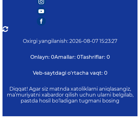
Oxirgi yangilanish
:
2026-08-07 15:23:27
Onlayn:
0
Amallar:
0
Tashriflar:
0
Veb-saytdagi o‘rtacha vaqt:
0
Diqqat! Agar siz matnda xatoliklarni aniqlasangiz,
ma’muriyatni xabardor qilish uchun ularni belgilab,
pastda hosil bo‘ladigan tugmani bosing