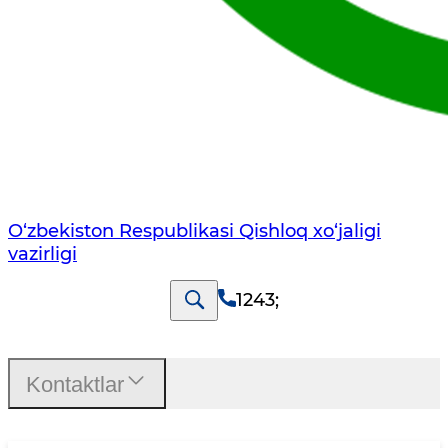
O‘zbekiston Respublikasi Qishloq хo‘jаligi
vаzirligi
1243
;
Kontaktlar