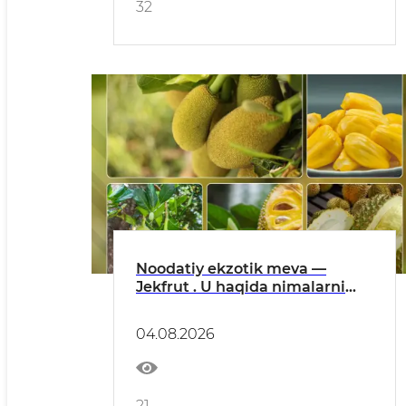
32
Noodatiy ekzotik meva —
Jekfrut . U haqida nimalarni
bilasiz?
04.08.2026
21