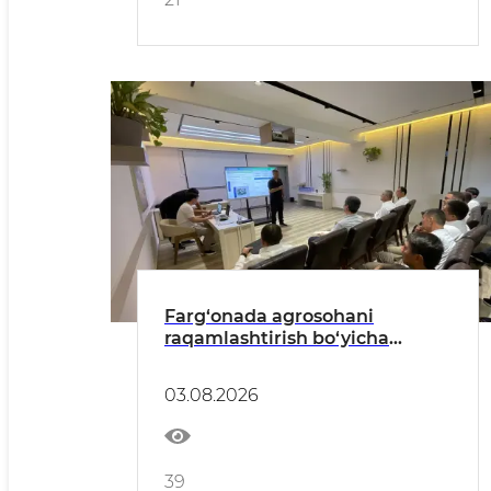
Farg‘onada agrosohani
raqamlashtirish bo‘yicha
amaliy seminar o‘tkazildi
03.08.2026
39