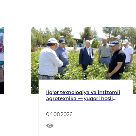
Ilg‘or texnologiya va intizomli
agrotexnika — yuqori hosil
garovi
04.08.2026