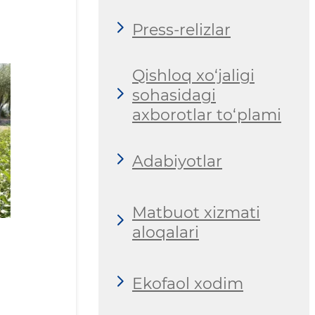
Press-relizlar
Qishloq xo‘jaligi
sohasidagi
axborotlar to‘plami
Adabiyotlar
Matbuot xizmati
aloqalari
Ekofaol xodim