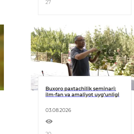
27
Buxoro paxtachilik seminari:
ilm-fan va amaliyot uyg‘unligi
03.08.2026
20