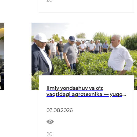
Ilmiy yondashuv va o‘z
vaqtidagi agrotexnika — yuqori
hosilning mustahkam
poydevori
03.08.2026
20