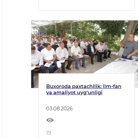
Buxoroda paxtachilik: ilm-fan
va amaliyot uyg‘unligi
03.08.2026
19