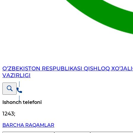
O‘ZBEKISTON RESPUBLIKASI QISHLOQ ХO‘JАLI
VАZIRLIGI
Ishonch telefoni
1243
;
BARCHA RAQAMLAR