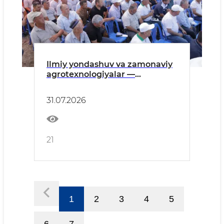
Ilmiy yondashuv va zamonaviy
agrotexnologiyalar —
paxtachilikda yuqori hosildorlik
omili
31.07.2026
21
1
2
3
4
5
6
7