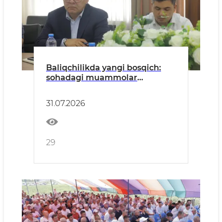
Baliqchilikda yangi bosqich:
sohadagi muammolar
tadbirkorlar bilan ochiq
muloqotda muhokama qilindi
31.07.2026
29