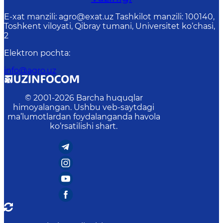
E-xat manzili: agro@exat.uz Tashkilot manzili: 100140,
Toshkent viloyati, Qibray tumani, Universitet ko‘chasi,
2
Elektron pochta
:
info@agro.uz
© 2001-
2026
Barcha huquqlar
himoyalangan. Ushbu veb-saytdagi
ma’lumotlardan foydalanganda havola
ko‘rsatilishi shart.