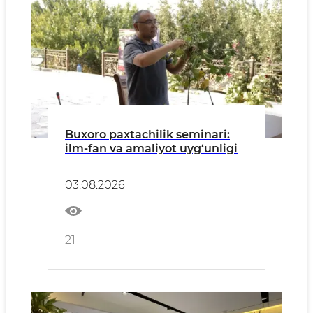
Buxoro paxtachilik seminari:
ilm-fan va amaliyot uyg‘unligi
03.08.2026
21