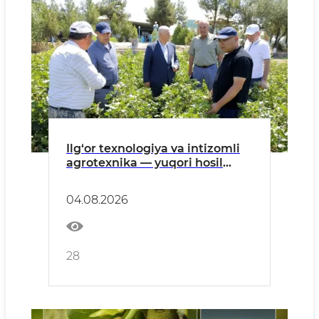
Ilg‘or texnologiya va intizomli
agrotexnika — yuqori hosil
garovi
04.08.2026
28