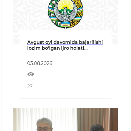
Avgust oyi davomida bajarilishi
lozim bo‘lgan ijro holati
yuzasidan jamoatchilik
hisoboti
03.08.2026
27