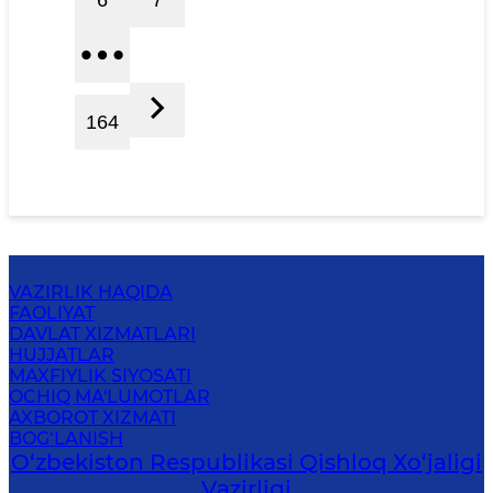
164
VAZIRLIK HAQIDA
FAOLIYAT
DAVLAT XIZMATLARI
HUJJATLAR
MAXFIYLIK SIYOSATI
OCHIQ MA'LUMOTLAR
AXBOROT XIZMATI
BOG‘LANISH
O‘zbekiston Respublikasi Qishloq Хo‘jаligi
Vаzirligi