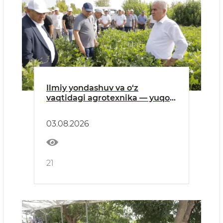
Ilmiy yondashuv va o‘z
vaqtidagi agrotexnika — yuqori
hosilning mustahkam
poydevori
03.08.2026
21