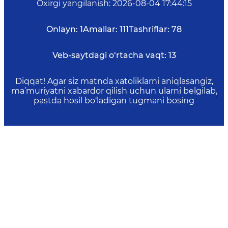
Oxirgi yangilanish
:
2026-08-04 17:44:15
Onlayn:
1
Amallar:
111
Tashriflar:
78
Veb-saytdagi o‘rtacha vaqt:
13
Diqqat! Agar siz matnda xatoliklarni aniqlasangiz,
ma’muriyatni xabardor qilish uchun ularni belgilab,
pastda hosil bo‘ladigan tugmani bosing