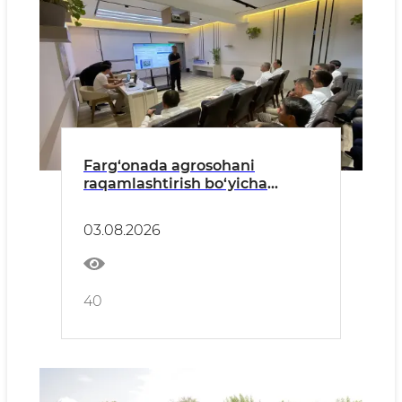
Farg‘onada agrosohani
raqamlashtirish bo‘yicha
amaliy seminar o‘tkazildi
03.08.2026
40