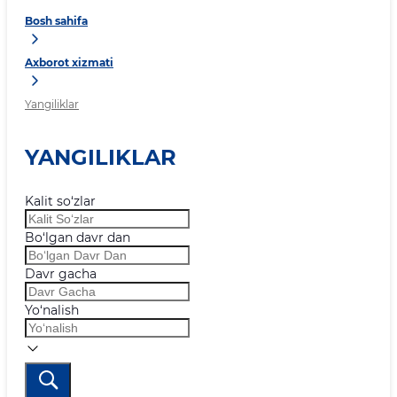
Bosh sahifa
Axborot xizmati
Yangiliklar
YANGILIKLAR
Kalit so‘zlar
Bo‘lgan davr dan
Davr gacha
Yo‘nalish