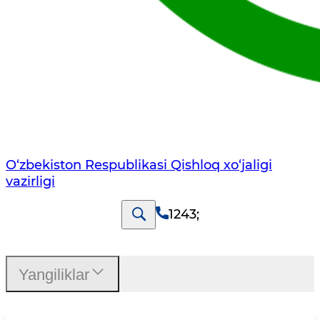
O‘zbekiston Respublikasi Qishloq хo‘jаligi
vаzirligi
1243
;
Yangiliklar