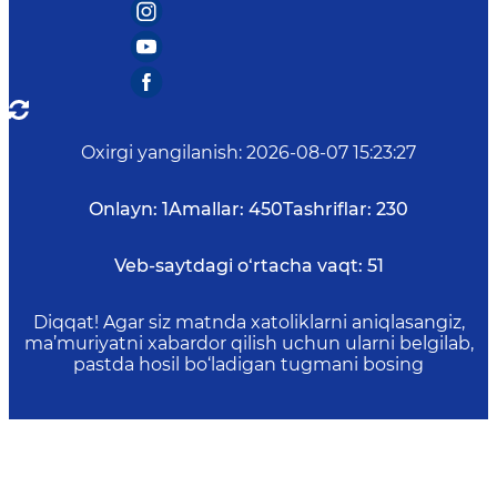
Oxirgi yangilanish
:
2026-08-07 15:23:27
Onlayn:
1
Amallar:
450
Tashriflar:
230
Veb-saytdagi o‘rtacha vaqt:
51
Diqqat! Agar siz matnda xatoliklarni aniqlasangiz,
ma’muriyatni xabardor qilish uchun ularni belgilab,
pastda hosil bo‘ladigan tugmani bosing