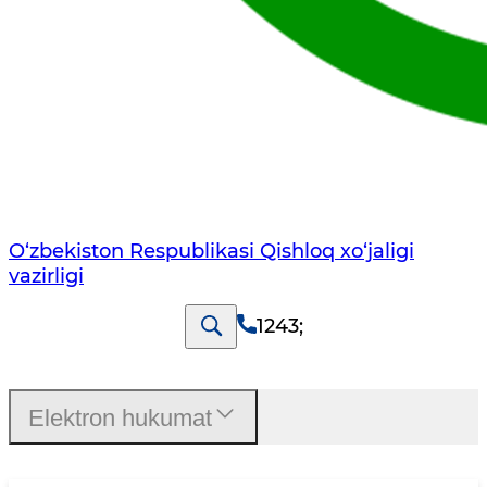
O‘zbekiston Respublikasi Qishloq хo‘jаligi
vаzirligi
1243
;
Elektron hukumat