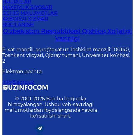
HUJJATLAR
MAXFIYLIK SIYOSATI
OCHIQ MA'LUMOTLAR
AXBOROT XIZMATI
BOG‘LANISH
O‘zbekiston Respublikasi Qishloq Хo‘jаligi
Vаzirligi
E-xat manzili: agro@exat.uz Tashkilot manzili: 100140,
Toshkent viloyati, Qibray tumani, Universitet ko‘chasi,
2
Elektron pochta
:
info@agro.uz
© 2001-
2026
Barcha huquqlar
himoyalangan. Ushbu veb-saytdagi
ma’lumotlardan foydalanganda havola
ko‘rsatilishi shart.