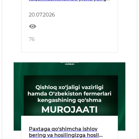
ilmiy-uslubiy qo‘llanma nashr
etildi
20.07.2026
76
Paxtaga qo‘shimcha ishlov
bering va hosilingizga hosil