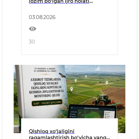
lozim bo‘lgan ijro holati
yuzasidan jamoatchilik
hisoboti
03.08.2026
30
Qishloq xo‘jaligini
raqamlashtirish bo‘yicha yangi