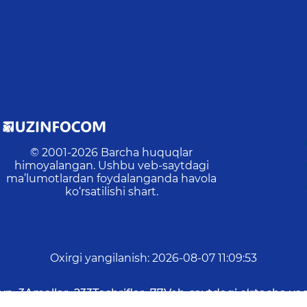
© 2001-
2026
Barcha huquqlar
himoyalangan. Ushbu veb-saytdagi
ma’lumotlardan foydalanganda havola
ko‘rsatilishi shart.
Oxirgi yangilanish
:
2026-08-07 11:09:53
yn:
3
Amallar:
233
Tashriflar:
77
Veb-saytdagi o‘rtacha vaq