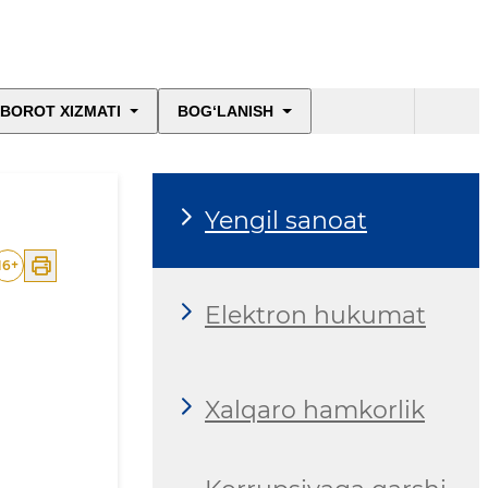
BOROT XIZMATI
BOG‘LANISH
Yengil sanoat
16
+
Elektron hukumat
Xalqaro hamkorlik