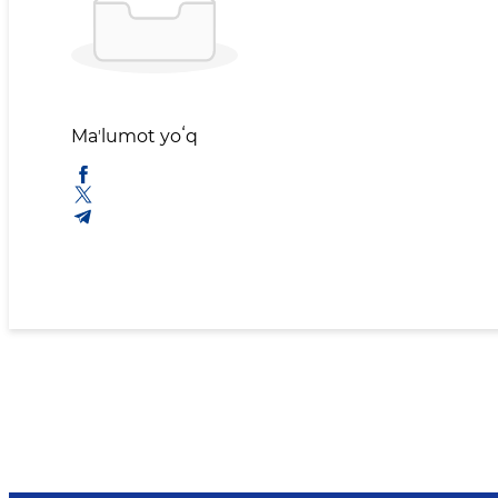
Maʼlumot yoʻq