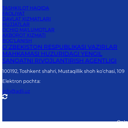
TASHKILOT HAQIDA
FAOLIYAT
DAVLAT XIZMATLARI
HUJJATLAR
OCHIQ MA'LUMOTLAR
AXBOROT XIZMATI
BOG‘LANISH
OʻZBEKISTON RESPUBLIKASI VAZIRLAR
MAHKAMASI HUZURIDAGI YENGIL
SANOATNI RIVOJLANTIRISH AGENTLIGI
100192, Toshkent shahri, Mustaqillik shoh ko‘chasi, 109
Elektron pochta
:
info@adli.uz
Onla