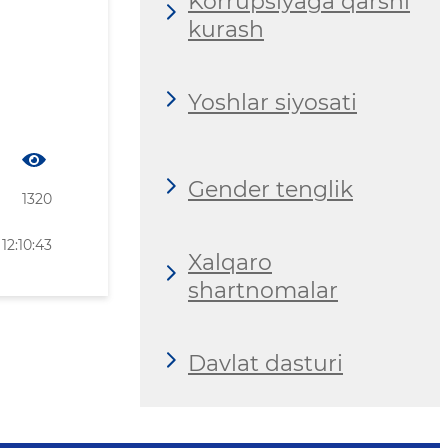
Korrupsiyaga qarshi
kurash
Yoshlar siyosati
Gender tenglik
1320
12:10:43
Xalqaro
shartnomalar
Davlat dasturi