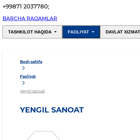
+99871 2037780
;
BARCHA RAQAMLAR
TASHKILOT HAQIDA
FAOLIYAT
DAVLAT XIZMAT
Bosh sahifa
Faoliyat
Yengil sanoat
YENGIL SANOAT