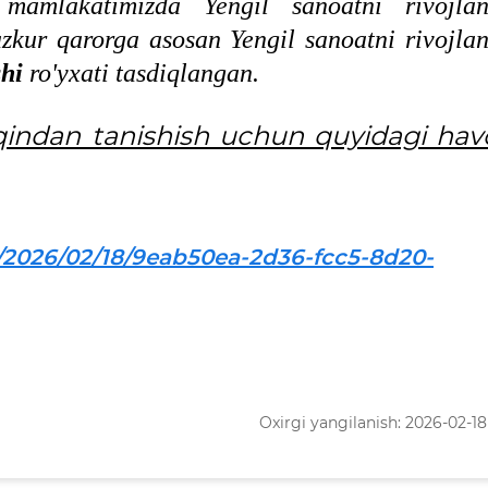
 mamlakatimizda Yengil sanoatni rivojlant
azkur qarorga asosan Yengil sanoatni rivojlan
hi
ro'yxati tasdiqlangan.
qindan tanishish uchun quyidagi hav
63/2026/02/18/9eab50ea-2d36-fcc5-8d20-
Oxirgi yangilanish: 2026-02-18 