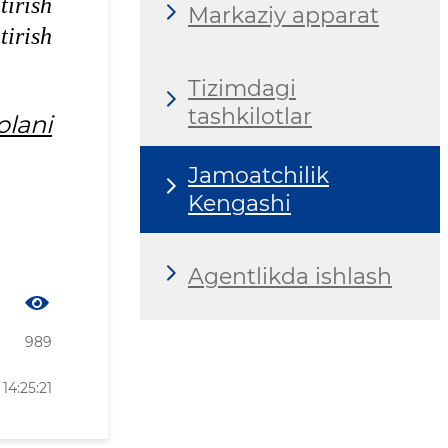
irish
Markaziy apparat
tirish
Tizimdagi
tashkilotlar
olani
Jamoatchilik
Kengashi
Agentlikda ishlash
989
14:25:21