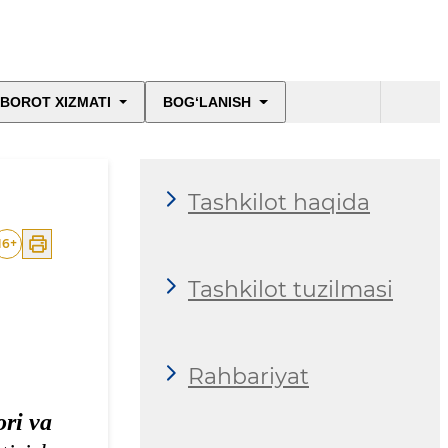
BOROT XIZMATI
BOG‘LANISH
Tashkilot haqida
16
+
Tashkilot tuzilmasi
Rahbariyat
ori va