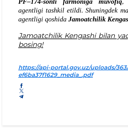
PF–174-sonli farmoniga muvofiq
,
agentligi tashkil etildi. Shuningdek m
agentligi qoshida
Jamoatchilik Kengas
Jamoatchilik Kengashi bilan ya
bosing!
https://api-portal.gov.uz/uploads/3
ef6ba37f1629_media_.pdf