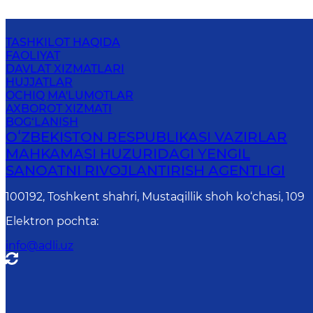
TASHKILOT HAQIDA
FAOLIYAT
DAVLAT XIZMATLARI
HUJJATLAR
OCHIQ MA'LUMOTLAR
AXBOROT XIZMATI
BOG‘LANISH
OʻZBEKISTON RESPUBLIKASI VAZIRLAR
MAHKAMASI HUZURIDAGI YENGIL
SANOATNI RIVOJLANTIRISH AGENTLIGI
100192, Toshkent shahri, Mustaqillik shoh ko‘chasi, 109
Elektron pochta
:
info@adli.uz