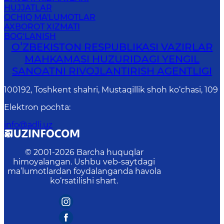
HUJJATLAR
OCHIQ MA'LUMOTLAR
AXBOROT XIZMATI
BOG‘LANISH
OʻZBEKISTON RESPUBLIKASI VAZIRLAR
MAHKAMASI HUZURIDAGI YENGIL
SANOATNI RIVOJLANTIRISH AGENTLIGI
100192, Toshkent shahri, Mustaqillik shoh ko‘chasi, 109
Elektron pochta
:
info@adli.uz
© 2001-
2026
Barcha huquqlar
himoyalangan. Ushbu veb-saytdagi
ma’lumotlardan foydalanganda havola
ko‘rsatilishi shart.