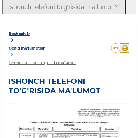
Ishonch telefoni to'g'risida ma'lumot
Bosh sahifa
16
+
Ochiq ma'lumotlar
Ishonch telefoni to'g'risida ma'lumot
ISHONCH TELEFONI
TO'G'RISIDA MA'LUMOT