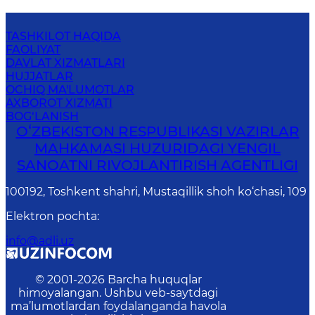
TASHKILOT HAQIDA
FAOLIYAT
DAVLAT XIZMATLARI
HUJJATLAR
OCHIQ MA'LUMOTLAR
AXBOROT XIZMATI
BOG‘LANISH
OʻZBEKISTON RESPUBLIKASI VAZIRLAR
MAHKAMASI HUZURIDAGI YENGIL
SANOATNI RIVOJLANTIRISH AGENTLIGI
100192, Toshkent shahri, Mustaqillik shoh ko‘chasi, 109
Elektron pochta
:
info@adli.uz
© 2001-
2026
Barcha huquqlar
himoyalangan. Ushbu veb-saytdagi
ma’lumotlardan foydalanganda havola