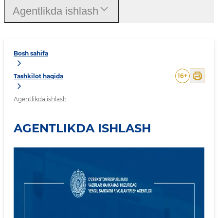
Agentlikda ishlash
Bosh sahifa
16
+
Tashkilot haqida
Agentlikda ishlash
AGENTLIKDA ISHLASH