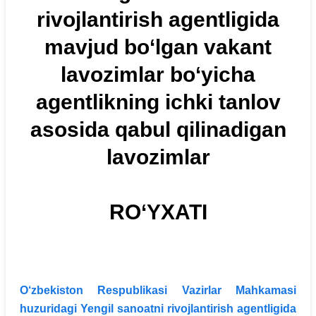
rivojlantirish agentligida
mavjud bo‘lgan vakant
lavozimlar bo‘yicha
agentlikning ichki tanlov
asosida qabul qilinadigan
lavozimlar
RO‘YXATI
O‘zbekiston Respublikasi Vazirlar Mahkamasi
huzuridagi Yengil sanoatni rivojlantirish agentligida