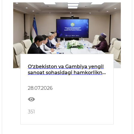
O‘zbekiston va Gambiya yengil
sanoat sohasidagi hamkorlikni
kengaytirishni muhokama qildi
28.07.2026
351