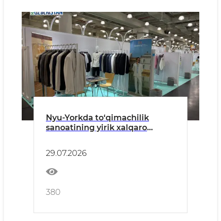
Nyu-Yorkda to‘qimachilik
sanoatining yirik xalqaro
ko‘rgazmalari bo‘lib o‘tmoqda
29.07.2026
380