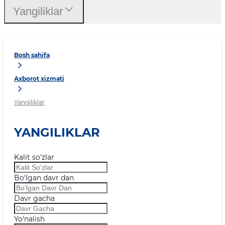
Yangiliklar
Bosh sahifa
Axborot xizmati
Yangiliklar
YANGILIKLAR
Kalit so‘zlar
Bo‘lgan davr dan
Davr gacha
Yo‘nalish