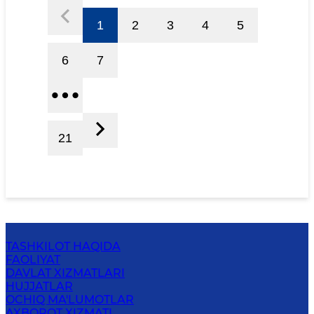
1
2
3
4
5
6
7
21
TASHKILOT HAQIDA
FAOLIYAT
DAVLAT XIZMATLARI
HUJJATLAR
OCHIQ MA'LUMOTLAR
AXBOROT XIZMATI