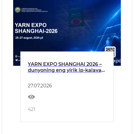
YARN EXPO SHANGHAI 2026 –
dunyoning eng yirik ip-kalava
va tolalar ko‘rgazmasiga tashrif
buyuring!
27.07.2026
421