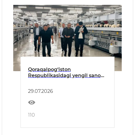
Qoraqalpog‘iston
Respublikasidagi yengil sanoat
korxonalari faoliyati o‘rganildi.
29.07.2026
110