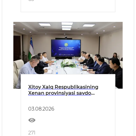
Xitoy Xalq Respublikasining
Xenan provinsiyasi savdo
palatalari hamda yirik sanoat
korxonalari rahbarlaridan
03.08.2026
iborat delegatsiya bilan
uchrashuv bo‘lib o‘tdi.
271