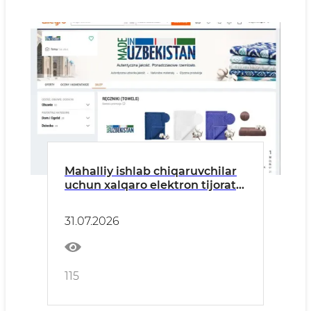
Mahalliy ishlab chiqaruvchilar
uchun xalqaro elektron tijorat
bozorlariga yangi imkoniyatlar
31.07.2026
115