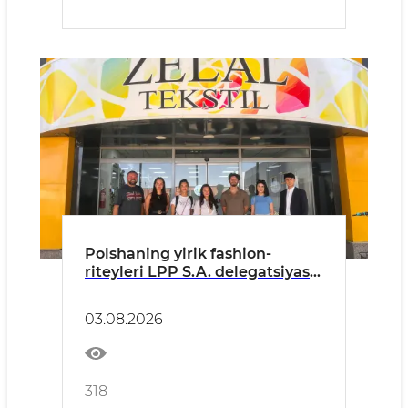
Polshaning yirik fashion-
riteyleri LPP S.A. delegatsiyasi
O‘zbekistonga tashrif buyurdi
03.08.2026
318