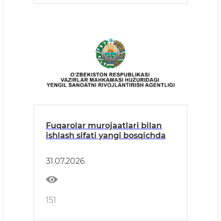
Fuqarolar murojaatlari bilan
ishlash sifati yangi bosqichda
31.07.2026
151