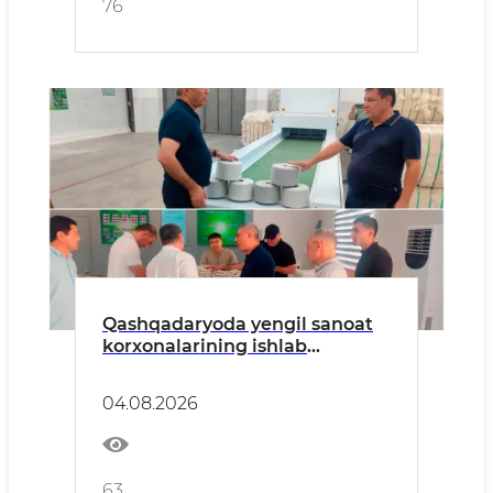
76
Qashqadaryoda yengil sanoat
korxonalarining ishlab
chiqarish va eksport salohiyati
o‘rganildi
04.08.2026
63