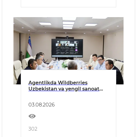
Agentlikda Wildberries
Uzbekistan va yengil sanoat
korxonalari ishtirokida
uchrashuv bo‘lib o‘tdi
03.08.2026
302