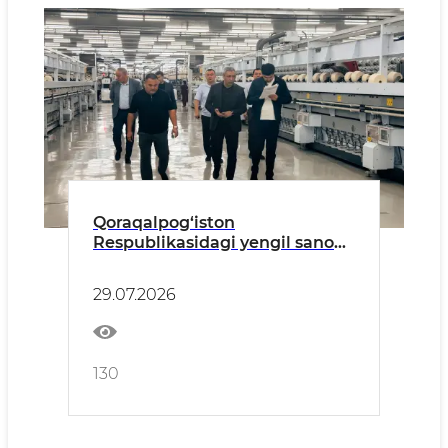
Qoraqalpog‘iston
Respublikasidagi yengil sanoat
korxonalari faoliyati o‘rganildi.
29.07.2026
130