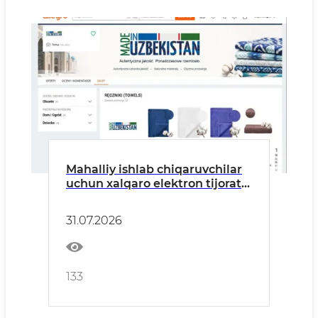
Mahalliy ishlab chiqaruvchilar
uchun xalqaro elektron tijorat
bozorlariga yangi imkoniyatlar
31.07.2026
133