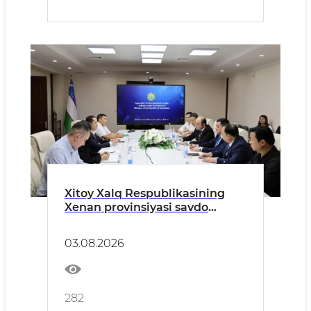
Xitoy Xalq Respublikasining
Xenan provinsiyasi savdo
palatalari hamda yirik sanoat
korxonalari rahbarlaridan
03.08.2026
iborat delegatsiya bilan
uchrashuv bo‘lib o‘tdi.
282