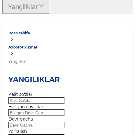
Yangiliklar
Bosh sahifa
Axborot xizmati
Yangiliklar
YANGILIKLAR
Kalit so‘zlar
Bo‘lgan davr dan
Davr gacha
Yo‘nalish