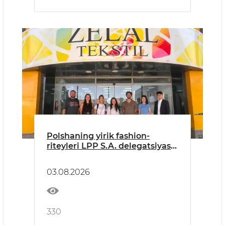
Polshaning yirik fashion-
riteyleri LPP S.A. delegatsiyasi
O‘zbekistonga tashrif buyurdi
03.08.2026
330