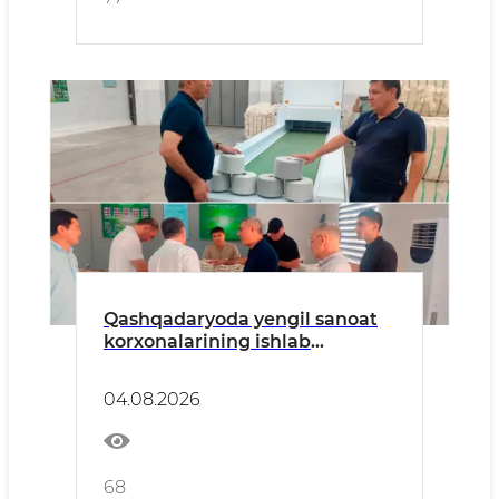
Qashqadaryoda yengil sanoat
korxonalarining ishlab
chiqarish va eksport salohiyati
o‘rganildi
04.08.2026
68