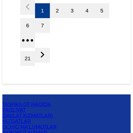
1
2
3
4
5
6
7
21
TASHKILOT HAQIDA
FAOLIYAT
DAVLAT XIZMATLARI
HUJJATLAR
OCHIQ MA'LUMOTLAR
AXBOROT XIZMATI