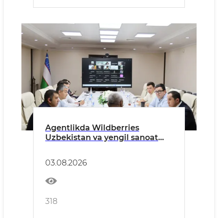
Agentlikda Wildberries
Uzbekistan va yengil sanoat
korxonalari ishtirokida
uchrashuv bo‘lib o‘tdi
03.08.2026
318