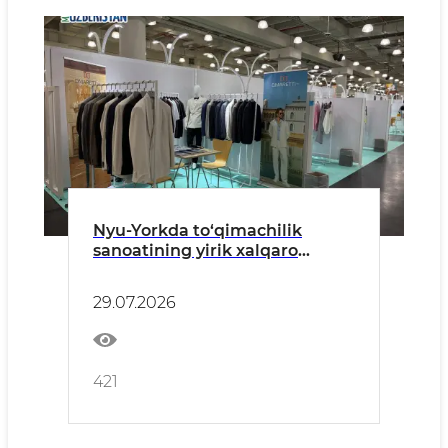
Nyu-Yorkda to‘qimachilik
sanoatining yirik xalqaro
ko‘rgazmalari bo‘lib o‘tmoqda
29.07.2026
421