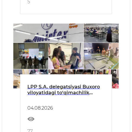
5
LPP S.A. delegatsiyasi Buxoro
viloyatidagi to‘qimachilik
korxonalariga tashrif buyurdi
04.08.2026
77