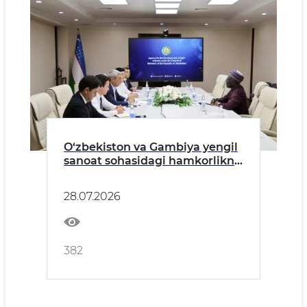
O‘zbekiston va Gambiya yengil
sanoat sohasidagi hamkorlikni
kengaytirishni muhokama qildi
28.07.2026
382