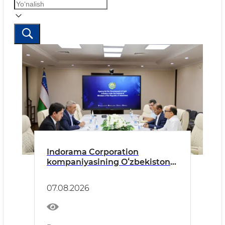
Indorama Corporation
kompaniyasining Oʻzbekiston
boʻyicha mamlakat moliya
direktori RAM Laddha bilan
07.08.2026
uchrashuv oʻtkazildi