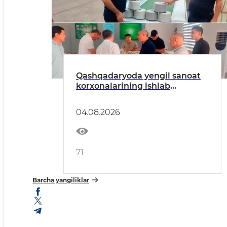
Qashqadaryoda yengil sanoat
korxonalarining ishlab
chiqarish va eksport salohiyati
o‘rganildi
04.08.2026
71
Barcha yangiliklar