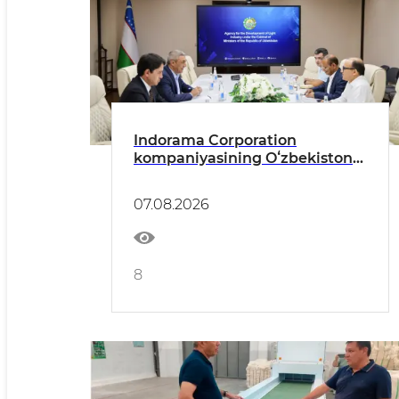
Indorama Corporation
kompaniyasining Oʻzbekiston
boʻyicha mamlakat moliya
direktori RAM Laddha bilan
07.08.2026
uchrashuv oʻtkazildi
8