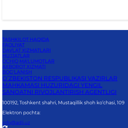
TASHKILOT HAQIDA
FAOLIYAT
DAVLAT XIZMATLARI
HUJJATLAR
OCHIQ MA'LUMOTLAR
AXBOROT XIZMATI
BOG‘LANISH
OʻZBEKISTON RESPUBLIKASI VAZIRLAR
MAHKAMASI HUZURIDAGI YENGIL
SANOATNI RIVOJLANTIRISH AGENTLIGI
100192, Toshkent shahri, Mustaqillik shoh ko‘chasi, 109
Elektron pochta
:
info@adli.uz