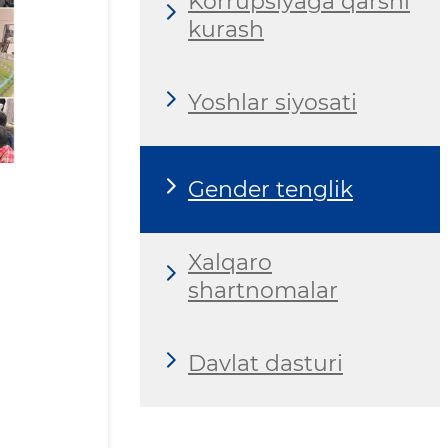
Korrupsiyaga qarshi
kurash
Yoshlar siyosati
Gender tenglik
Xalqaro
shartnomalar
Davlat dasturi