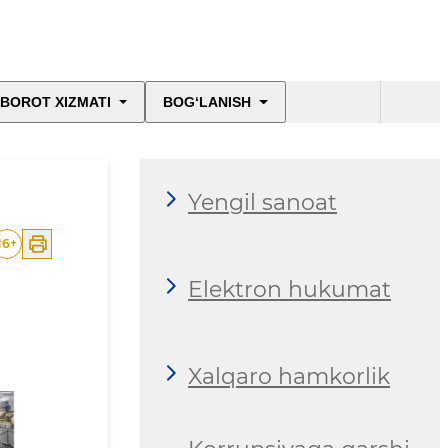
BOROT XIZMATI
BOG‘LANISH
Yengil sanoat
16
+
Elektron hukumat
Xalqaro hamkorlik