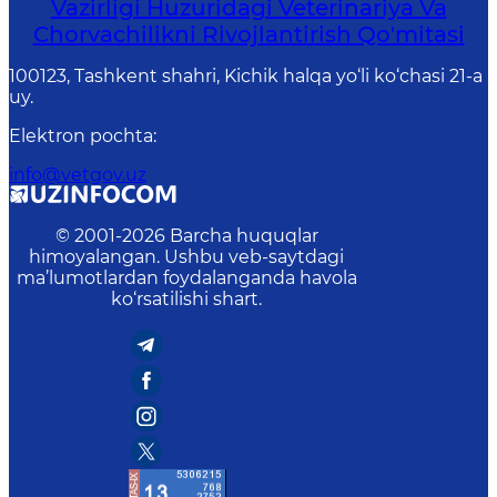
Vazirligi Huzuridagi Veterinariya Va
Chorvachilikni Rivojlantirish Qo'mitasi
100123, Tashkent shahri, Kichik halqa yo‘li ko‘chasi 21-a
uy.
Elektron pochta
:
info@vetgov.uz
© 2001-
2026
Barcha huquqlar
himoyalangan. Ushbu veb-saytdagi
ma’lumotlardan foydalanganda havola
ko‘rsatilishi shart.