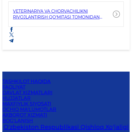
VETERINARIYA VA CHORVACHILIKNI
RIVOJLANTIRISH QO‘MITASI TOMONIDAN
JORIY YILNING O‘TGAN DAVRIDA ERISHILGAN
NATIJALAR TO‘G‘RISIDA
TASHKILOT HAQIDA
FAOLIYAT
DAVLAT XIZMATLARI
HUJJATLAR
MAXFIYLIK SIYOSATI
OCHIQ MA'LUMOTLAR
AXBOROT XIZMATI
BOG‘LANISH
O'zbekiston Respublikasi Qishloq Xo'jaligi