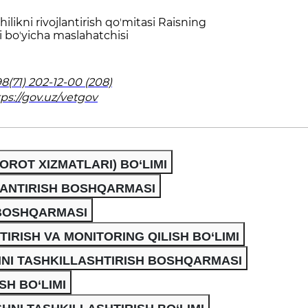
ilikni rivojlantirish qoʼmitasi Raisning
li boʼyicha maslahatchisi
8(71) 202-12-00 (208)
tps://gov.uz/vetgov
ROT XIZMATLARI) BO‘LIMI
LANTIRISH BOSHQARMASI
 BOSHQARMASI
IRISH VA MONITORING QILISH BO‘LIMI
INI TASHKILLASHTIRISH BOSHQARMASI
SH BO‘LIMI