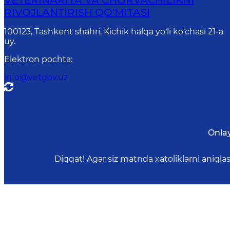
VETERINARIYA VA CHORVACHILIKNI
RIVOJLANTIRISH QO'MITASI
100123, Tashkent shahri, Kichik halqa yo‘li ko‘chasi 21-a
uy.
Elektron pochta
:
info@vetgov.uz
Onla
Diqqat! Agar siz matnda xatoliklarni aniql