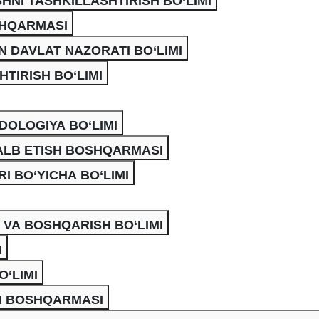
HNI TASHKILLASHTIRISH BO‘LIMI
SHQARMASI
 DAVLAT NAZORATI BO‘LIMI
TIRISH BO‘LIMI
DOLOGIYA BO‘LIMI
JALB ETISH BOSHQARMASI
 BO‘YICHA BO‘LIMI
 VA BOSHQARISH BO‘LIMI
I
‘LIMI
SH BOSHQARMASI