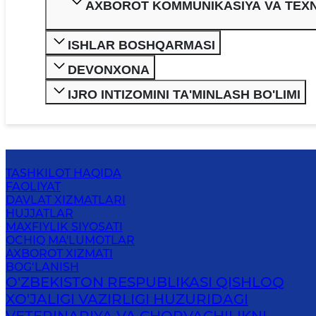
AXBOROT KOMMUNIKASIYA VA TEXN
ISHLAR BOSHQARMASI
DEVONXONA
IJRO INTIZOMINI TA'MINLASH BO'LIMI
TASHKILOT HAQIDA
FAOLIYAT
DAVLAT XIZMATLARI
HUJJATLAR
MAXFIYLIK SIYOSATI
OCHIQ MA'LUMOTLAR
AXBOROT XIZMATI
BOG‘LANISH
O'ZBEKISTON RESPUBLIKASI QISHLOQ
XO'JALIGI VAZIRLIGI HUZURIDAGI