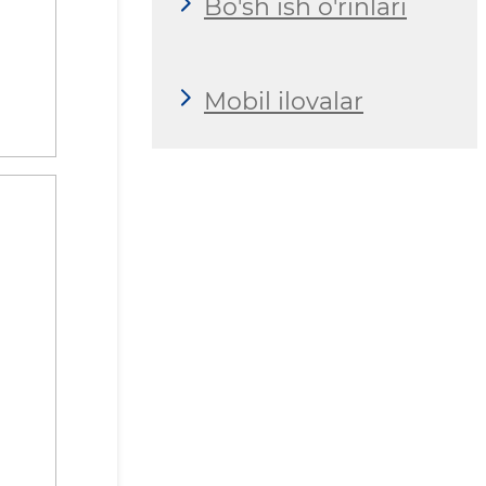
Bo'sh ish o'rinlari
Mobil ilovalar