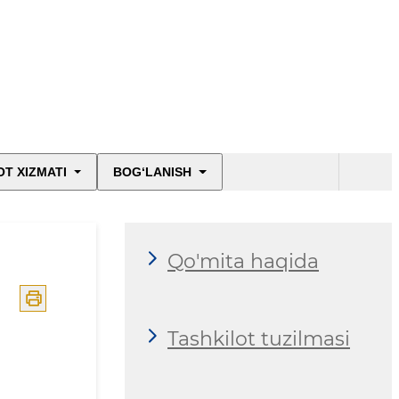
T XIZMATI
BOG‘LANISH
Qo'mita haqida
Tashkilot tuzilmasi