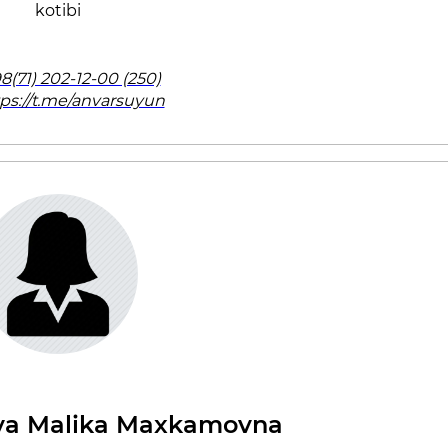
kotibi
8(71) 202-12-00 (250)
tps://t.me/anvarsuyun
a Malika Maxkamovna