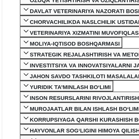
OZUQA YETISHTIRISH VA OZIQLANTIRIS
DAVLAT VETERINARIYA NAZORATI BO
CHORVACHILIKDA NASLCHILIK USTIDAN
VETERINARIYA XIZMATINI MUVOFIQLASH
MOLIYA-IQTISOD BOSHQARMASI
STRATEGIK REJALASHTIRISH VA METO
INVESTITSIYA VA INNOVATSIYALARNI 
JAHON SAVDO TASHKILOTI MASALALARI
YURIDIK TA’MINLASH BO‘LIMI
INSON RESURSLARINI RIVOJLANTIRISH
MUROJAATLAR BILAN ISHLASH BO‘LIM
KORRUPSIYAGA QARSHI KURASHISH BO
HAYVONLAR SOG‘LIGINI HIMOYA QILI