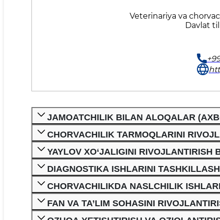
Veterinariya va chorvach
Davlat ti
+99
ht
JAMOATCHILIK BILAN ALOQALAR (AXBO
CHORVACHILIK TARMOQLARINI RIVOJ
YAYLOV XO‘JALIGINI RIVOJLANTIRISH
DIAGNOSTIKA ISHLARINI TASHKILLASHT
CHORVACHILIKDA NASLCHILIK ISHLAR
FAN VA TA’LIM SOHASINI RIVOJLANTIRI