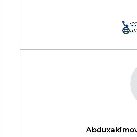
+99
ht
Аbduxakimov