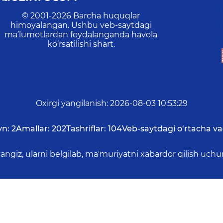
© 2001-
2026
Barcha huquqlar
himoyalangan. Ushbu veb-saytdagi
ma’lumotlardan foydalanganda havola
ko‘rsatilishi shart.
Oxirgi yangilanish
:
2026-08-03 10:53:29
yn:
2
Amallar:
202
Tashriflar:
104
Veb-saytdagi o‘rtacha va
asangiz, ularni belgilab, ma'muriyatni xabardor qilish 