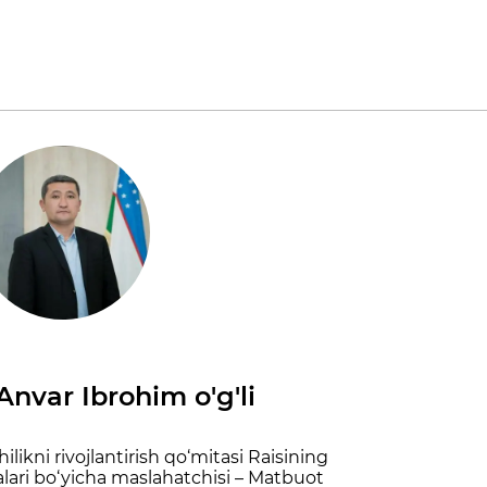
nvar Ibrohim o'g'li
ilikni rivojlantirish qo‘mitasi Raisining
alari bo‘yicha maslahatchisi – Matbuot