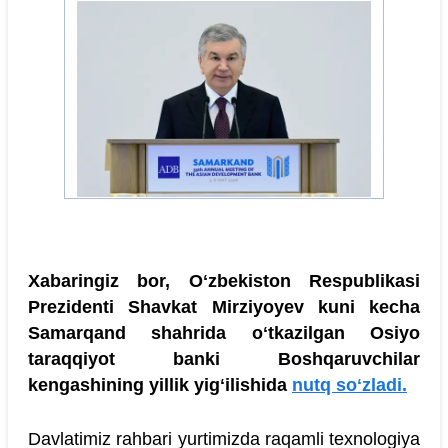
Xabaringiz bor, Oʻzbekiston Respublikasi
Prezidenti Shavkat Mirziyoyev kuni kecha
Samarqand shahrida oʻtkazilgan Osiyo
taraqqiyot banki Boshqaruvchilar
kengashining yillik yigʻilishida
nutq soʻzladi.
Davlatimiz rahbari yurtimizda raqamli texnologiya