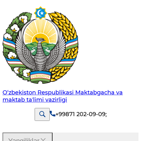
O‘zbekiston Respublikasi Maktabgacha va
maktab taʼlimi vazirligi
+99871 202-09-09
;
Yangiliklar