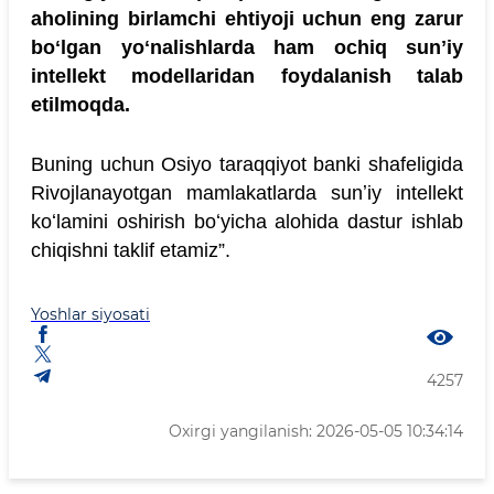
aholining birlamchi ehtiyoji uchun eng zarur
boʻlgan yoʻnalishlarda ham ochiq sunʼiy
intellekt modellaridan foydalanish talab
etilmoqda.
Buning uchun Osiyo taraqqiyot banki shafeligida
Rivojlanayotgan mamlakatlarda sunʼiy intellekt
koʻlamini oshirish boʻyicha alohida dastur ishlab
chiqishni taklif etamiz”.
Yoshlar siyosati
4257
Oxirgi yangilanish: 2026-05-05 10:34:14