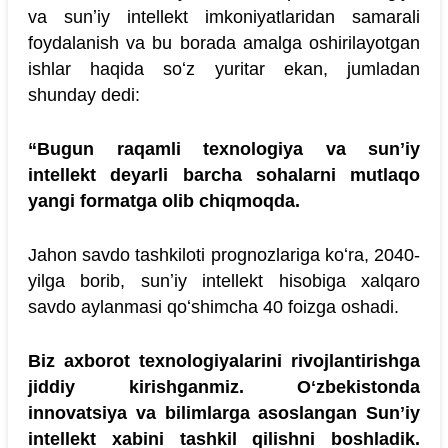
va sunʼiy intellekt imkoniyatlaridan samarali
foydalanish va bu borada amalga oshirilayotgan
ishlar haqida soʻz yuritar ekan, jumladan
shunday dedi:
“Bugun raqamli texnologiya va sunʼiy
intellekt deyarli barcha sohalarni mutlaqo
yangi formatga olib chiqmoqda.
Jahon savdo tashkiloti prognozlariga koʻra, 2040-
yilga borib, sunʼiy intellekt hisobiga xalqaro
savdo aylanmasi qoʻshimcha 40 foizga oshadi.
Biz axborot texnologiyalarini rivojlantirishga
jiddiy kirishganmiz. Oʻzbekistonda
innovatsiya va bilimlarga asoslangan Sunʼiy
intellekt xabini tashkil qilishni boshladik.