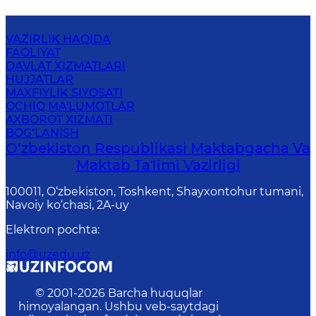
VAZIRLIK HAQIDA
FAOLIYAT
DAVLAT XIZMATLARI
HUJJATLAR
MAXFIYLIK SIYOSATI
OCHIQ MA'LUMOTLAR
AXBOROT XIZMATI
BOG‘LANISH
O‘zbekiston Respublikasi Maktabgacha Va
Maktab Taʼlimi Vazirligi
100011, O‘zbekiston, Toshkent, Shayxontohur tumani,
Navoiy ko‘chasi, 2A-uy
Elektron pochta
:
info@uzedu.uz
© 2001-
2026
Barcha huquqlar
himoyalangan. Ushbu veb-saytdagi