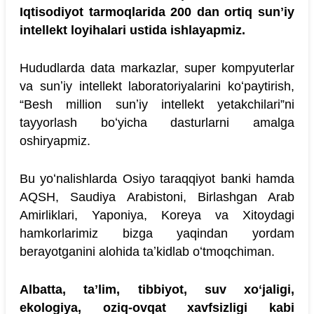
Iqtisodiyot tarmoqlarida 200 dan ortiq sunʼiy
intellekt loyihalari ustida ishlayapmiz.
Hududlarda data markazlar, super kompyuterlar
va sunʼiy intellekt laboratoriyalarini koʻpaytirish,
“Besh million sunʼiy intellekt yetakchilari”ni
tayyorlash boʻyicha dasturlarni amalga
oshiryapmiz.
Bu yoʻnalishlarda Osiyo taraqqiyot banki hamda
AQSH, Saudiya Arabistoni, Birlashgan Arab
Amirliklari, Yaponiya, Koreya va Xitoydagi
hamkorlarimiz bizga yaqindan yordam
berayotganini alohida taʼkidlab oʻtmoqchiman.
Albatta, taʼlim, tibbiyot, suv xoʻjaligi,
ekologiya, oziq-ovqat xavfsizligi kabi