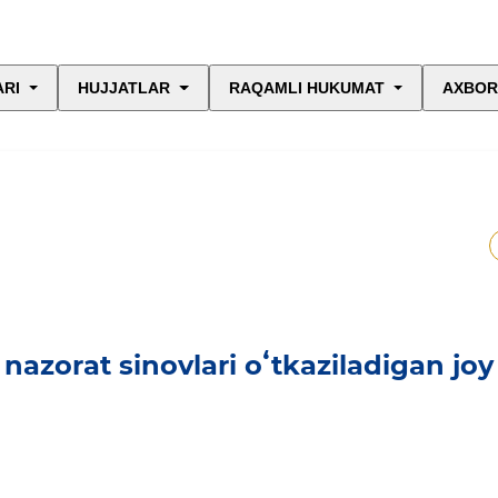
ARI
HUJJATLAR
RAQAMLI HUKUMAT
AXBOR
h nazorat sinovlari oʻtkaziladigan joy