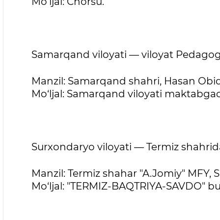
Mo‘ljal: Chorsu.
Samarqand viloyati — viloyat Pedago
Manzil: Samarqand shahri, Hasan Obid
Mo‘ljal: Samarqand viloyati maktabga
Surxondaryo viloyati — Termiz shahrid
Manzil: Termiz shahar "A.Jomiy" MFY, So
Mo‘ljal: "TERMIZ-BAQTRIYA-SAVDO" bu