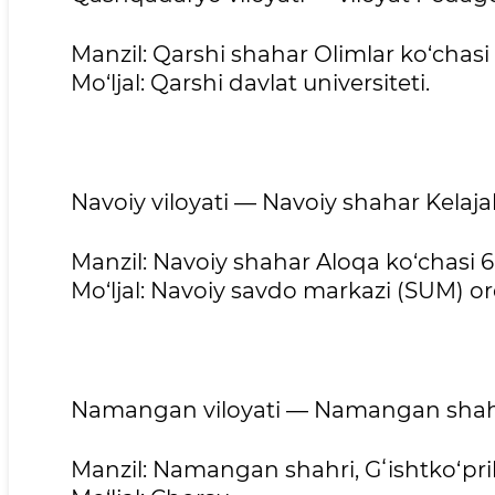
Manzil: Qarshi shahar Olimlar ko‘chasi
Mo‘ljal: Qarshi davlat universiteti.
Navoiy viloyati — Navoiy shahar Kelaj
Manzil: Navoiy shahar Aloqa ko‘chasi 
Mo‘ljal: Navoiy savdo markazi (SUM) o
Namangan viloyati — Namangan shah
Manzil: Namangan shahri, Gʻishtko‘pri