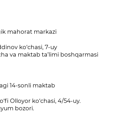
gik mahorat markazi
dinov ko‘chasi, 7-uy
cha va maktab ta’limi boshqarmasi
agi 14-sonli maktab
‘fi Olloyor ko‘chasi, 4/54-uy.
yum bozori.