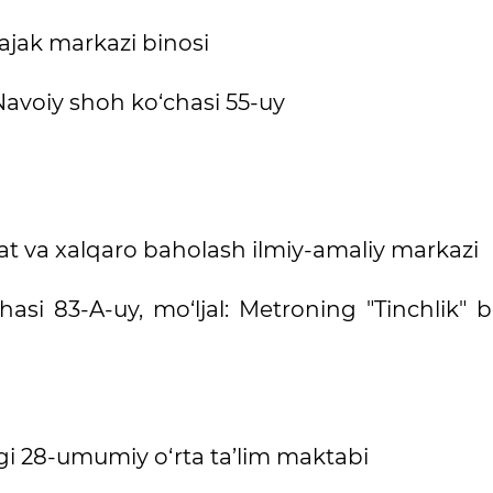
ajak markazi binosi
Navoiy shoh ko‘chasi 55-uy
t va xalqaro baholash ilmiy-amaliy markazi
asi 83-A-uy, mo‘ljal: Metroning "Tinchlik" b
gi 28-umumiy o‘rta ta’lim maktabi