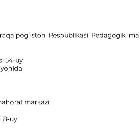
raqalpog‘iston Respublikasi Pedagogik ma
si 54-uy
 yonida
 mahorat markazi
i 8-uy