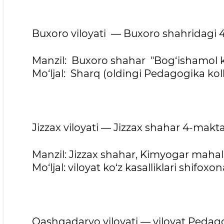
Buxoro viloyati — Buxoro shahridagi
Manzil: Buxoro shahar "Bog‘ishamol k
Mo‘ljal: Sharq (oldingi Pedagogika kolle
Jizzax viloyati — Jizzax shahar 4-makt
Manzil: Jizzax shahar, Kimyogar mahall
Mo‘ljal: viloyat ko‘z kasalliklari shifoxon
Qashqadaryo viloyati — viloyat Peda