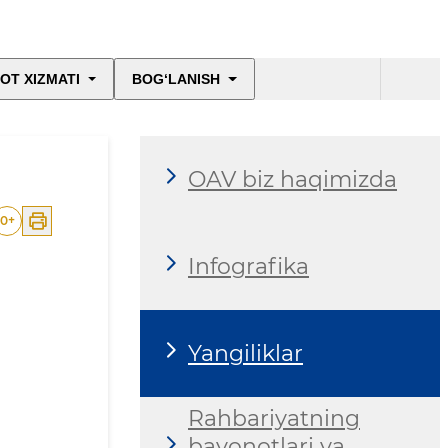
OT XIZMATI
BOG‘LANISH
OAV biz haqimizda
0
+
Infografika
Yangiliklar
Rahbariyatning
bayonotlari va