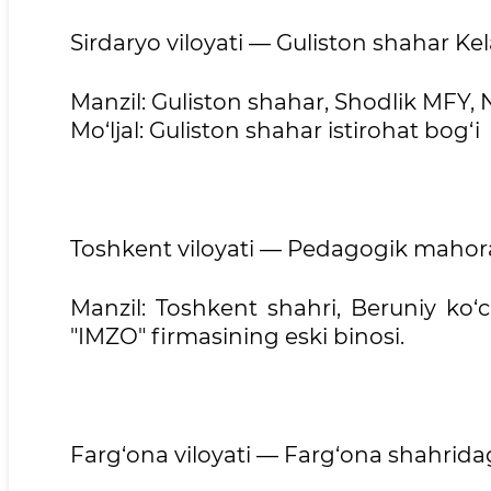
Sirdaryo viloyati — Guliston shahar
Kel
Manzil: Guliston shahar, Shodlik MFY, 
Mo‘ljal: Guliston shahar istirohat bog‘i
Toshkent viloyati — Pedagogik mahora
Manzil: Toshkent shahri, Beruniy ko‘ch
"IMZO" firmasining eski binosi.
Farg‘ona viloyati — Farg‘ona shahrida