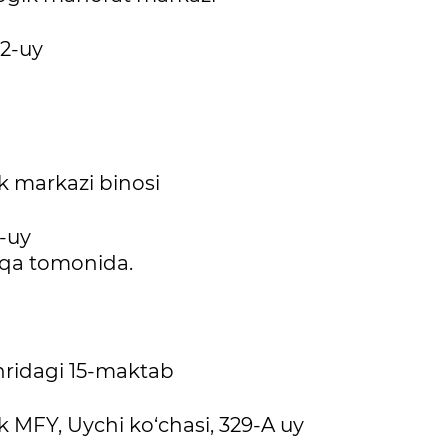
 2-uy
ak markazi binosi
6-uy
rqa tomonida.
ridagi 15-maktab
k MFY, Uychi ko‘chasi, 329-A uy