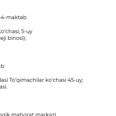
 44-maktab
o‘chasi, 5-uy
ji binosi);
ab
asi To‘qimachilar ko‘chasi 45-uy;
asi.
gogik mahorat markazi