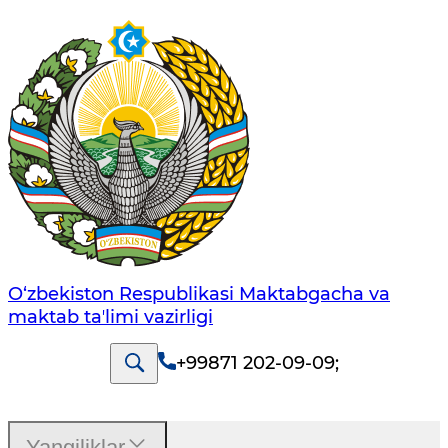
O‘zbekiston Respublikasi Maktabgacha va
maktab taʼlimi vazirligi
+99871 202-09-09
;
Yangiliklar