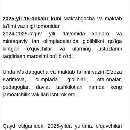
2025-yil 15-dekabr kuni
Maktabgacha va maktab
taʼlimi vazirligi tomonidan
2024-2025-oʻquv yili davomida xalqaro va
mintaqaviy fan olimpiadalarida gʻoliblikni qoʻlga
kiritgan oʻquvchilar va ularning ustozlarini
taqdirlash marosimi boʻlib oʻtdi.
Unda Maktabgacha va maktab taʼlimi vaziri Eʼzoza
Karimova, olimpiada gʻoliblari, ota-onalar,
pedagoglar, davlat tashkilotlari hamda keng
jamoatchilik vakillari ishtirok etdi.
Qayd etilganidek, 2025-yilda yurtimiz oʻquvchilari