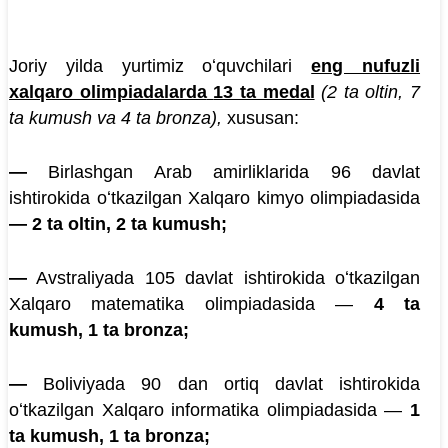
Joriy yilda yurtimiz oʻquvchilari
eng nufuzli
xalqaro olimpiadalarda
13 ta medal
(2 ta oltin, 7
ta kumush va 4 ta bronza),
xususan:
—
Birlashgan Arab amirliklarida 96 davlat
ishtirokida oʻtkazilgan Xalqaro kimyo olimpiadasida
— 2 ta oltin, 2 ta kumush;
—
Avstraliyada 105 davlat ishtirokida oʻtkazilgan
Xalqaro matematika olimpiadasida —
4 ta
kumush, 1 ta bronza
;
—
Boliviyada 90 dan ortiq davlat ishtirokida
oʻtkazilgan Xalqaro informatika olimpiadasida —
1
ta kumush, 1 ta bronza
;