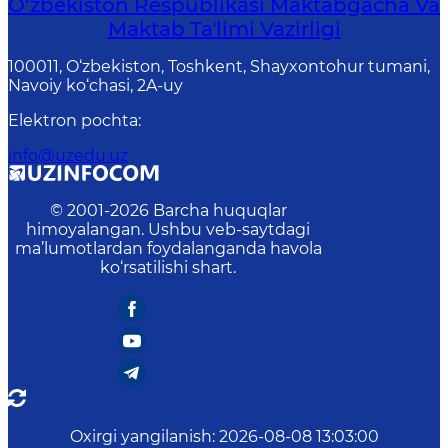
O‘zbekiston Respublikasi Maktabgacha Va
Maktab Taʼlimi Vazirligi
100011, O‘zbekiston, Toshkent, Shayxontohur tumani,
Navoiy ko‘chasi, 2A-uy
Elektron pochta
:
info@uzedu.uz
© 2001-
2026
Barcha huquqlar
himoyalangan. Ushbu veb-saytdagi
ma’lumotlardan foydalanganda havola
ko‘rsatilishi shart.
Oxirgi yangilanish
:
2026-08-08 13:03:00