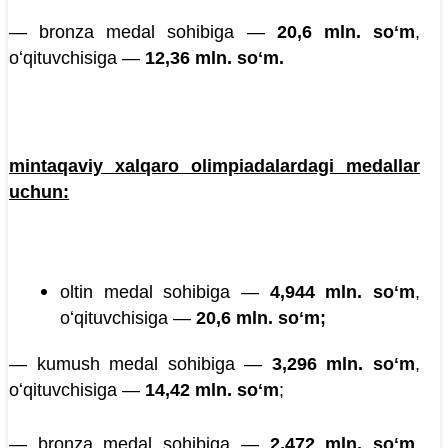
— bronza medal sohibiga —
20,6 mln. soʻm
,
oʻqituvchisiga —
12,36 mln. soʻm.
mintaqaviy xalqaro olimpiadalardagi medallar
uchun:
oltin medal sohibiga —
4,944 mln. soʻm
,
oʻqituvchisiga —
20,6 mln. soʻm;
— kumush medal sohibiga —
3,296 mln. soʻm
,
oʻqituvchisiga —
14,42 mln. soʻm
;
— bronza medal sohibiga —
2,472 mln. soʻm
,