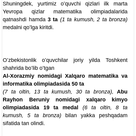
Shuningdek, yurtimiz oʻquvchi qizlari ilk marta
Yevropa qizlar matematika olimpiadalarida
qatnashdi hamda
3 ta
(1 ta kumush, 2 ta bronza)
medalni qoʻlga kiritdi.
Oʻzbekistonlik oʻquvchilar joriy yilda Toshkent
shahrida boʻlib oʻtgan
Al-Xorazmiy nomidagi Xalqaro matematika va
informatika olimpiadasida
50 ta
(7 ta oltin, 13 ta kumush, 30 ta bronza),
Abu
Rayhon Beruniy nomidagi xalqaro kimyo
olimpiadasida 19 ta medal
(6 ta oltin, 8 ta
kumush, 5 ta bronza)
bilan yakka peshqadam
sifatida tan olindi.