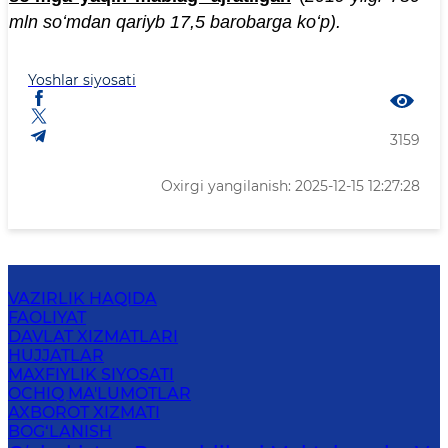
mln soʻmdan qariyb 17,5 barobarga koʻp).
Yoshlar siyosati
3159
Oxirgi yangilanish: 2025-12-15 12:27:28
VAZIRLIK HAQIDA
FAOLIYAT
DAVLAT XIZMATLARI
HUJJATLAR
MAXFIYLIK SIYOSATI
OCHIQ MA'LUMOTLAR
AXBOROT XIZMATI
BOG‘LANISH