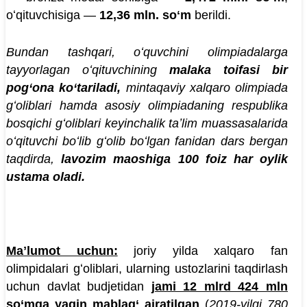
oʻqituvchisiga —
12,36 mln. soʻm
berildi.
Bundan tashqari, oʻquvchini olimpiadalarga
tayyorlagan oʻqituvchining
malaka toifasi bir
pogʻona koʻtariladi,
mintaqaviy xalqaro olimpiada
gʻoliblari hamda asosiy olimpiadaning respublika
bosqichi gʻoliblari keyinchalik taʼlim muassasalarida
oʻqituvchi boʻlib gʻolib boʻlgan fanidan dars bergan
taqdirda,
lavozim maoshiga 100 foiz har oylik
ustama oladi.
Maʼlumot uchun:
joriy yilda xalqaro fan
olimpidalari gʻoliblari, ularning ustozlarini taqdirlash
uchun davlat budjetidan
jami 12 mlrd 424 mln
so‘mga yaqin mablag‘ ajratilgan
(
2019-yilgi 780