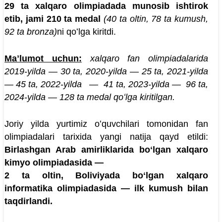
29 ta xalqaro olimpiadada munosib ishtirok
etib, jami 210 ta medal
(40 ta oltin, 78 ta kumush,
92 ta bronza)
ni qoʻlga kiritdi.
Maʼlumot uchun:
xalqaro fan olimpiadalarida
2019-yilda — 30 ta, 2020-yilda — 25 ta, 2021-yilda
— 45 ta, 2022-yilda — 41 ta, 2023-yilda — 96 ta,
2024-yilda — 128 ta medal qoʻlga kiritilgan.
Joriy yilda yurtimiz oʻquvchilari tomonidan fan
olimpiadalari tarixida yangi natija qayd etildi:
Birlashgan Arab amirliklarida boʻlgan xalqaro
kimyo olimpiadasida —
2 ta oltin, Boliviyada boʻlgan xalqaro
informatika olimpiadasida — ilk kumush bilan
taqdirlandi.