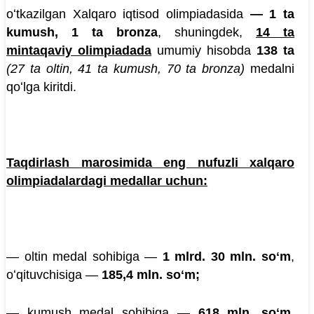
oʻtkazilgan Xalqaro iqtisod olimpiadasida
— 1 ta
kumush, 1 ta bronza
, shuningdek,
14 ta
mintaqaviy olimpiadada
umumiy hisobda
138 ta
(27 ta oltin, 41 ta kumush, 70 ta bronza)
medalni
qoʻlga kiritdi.
Taqdirlash marosimida eng nufuzli xalqaro
olimpiadalardagi medallar uchun:
— oltin medal sohibiga —
1 mlrd
.
30 mln. soʻm
,
oʻqituvchisiga —
185,4 mln. soʻm;
— kumush medal sohibiga —
618 mln. soʻm
,