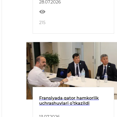
28.07.2026
qildi
215
Fransiyada qator hamkorlik
uchrashuvlari oʻtkazildi
13.07.2026