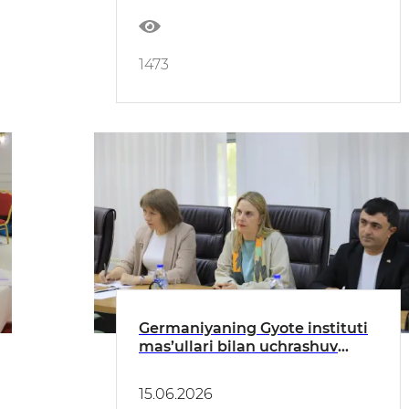
1473
Germaniyaning Gyote instituti
mas’ullari bilan uchrashuv
bo‘lib o‘tdi
15.06.2026