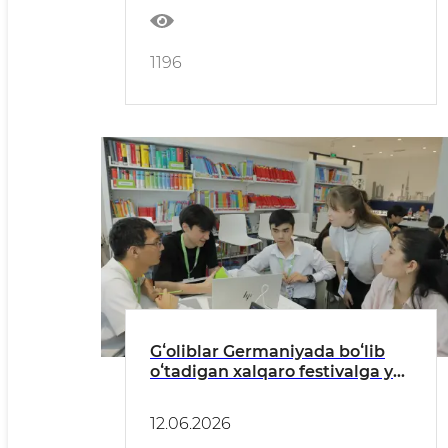
1196
Gʻoliblar Germaniyada boʻlib
oʻtadigan xalqaro festivalga yoʻl
oladi
12.06.2026