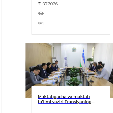
muxtor elchisi bilan uchrashdi
31.07.2026
551
Maktabgacha va maktab
ta’limi vaziri Fransiyaning
O‘zbekistondagi Favqulodda va
muxtor elchisi bilan muloqot