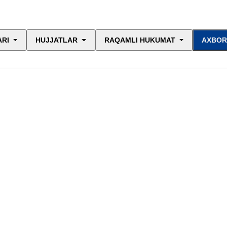
ARI
HUJJATLAR
RAQAMLI HUKUMAT
AXBOR