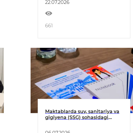
22.07.2026
661
Maktablarda suv, sanitariya va
gigiyena (SSG) sohasidagi
islohotlar: “Ishonch 2030”
jamgʻarmasi va yangi 3 yulduzli
06.07.2026