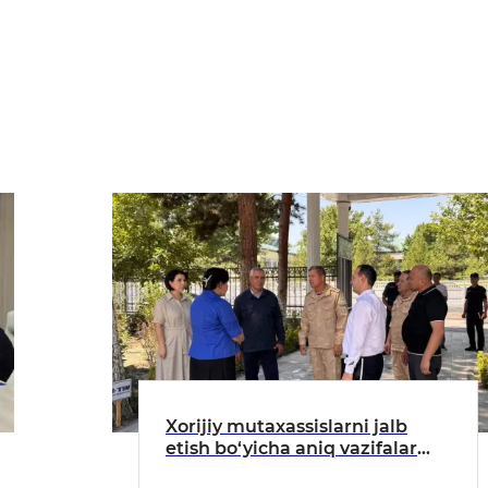
Xorijiy mutaxassislarni jalb
etish bo‘yicha aniq vazifalar
belgilab olindi