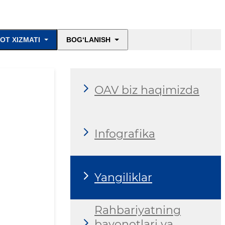
OT XIZMATI
BOG‘LANISH
OAV biz haqimizda
Infografika
Yangiliklar
Rahbariyatning
bayonotlari va