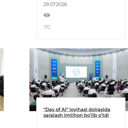
29.07.2026
192
“Day of AI” loyihasi doirasida
saralash imtihon boʻlib oʻtdi