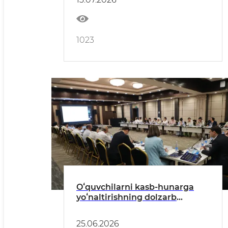
1023
Oʻquvchilarni kasb-hunarga
yoʻnaltirishning dolzarb
masalalari
25.06.2026