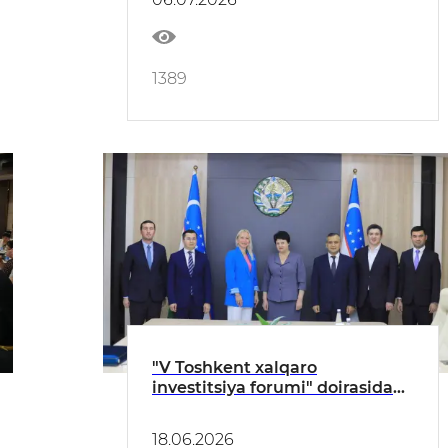
metodologiya
1389
"V Toshkent xalqaro
investitsiya forumi" doirasida
uchrashuv tashkil etildi
18.06.2026