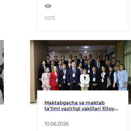
1073
Maktabgacha va maktab
taʼlimi vazirligi vakillari Xitoy
Xalq Respublikasida boʻlib
oʻtayotgan xalqaro amaliy
10.06.2026
seminarda ishtirok etmoqda