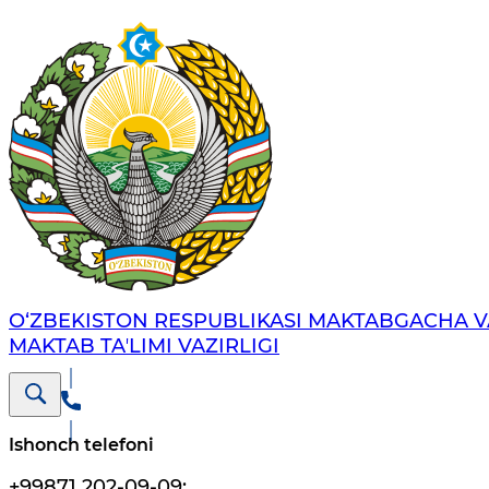
O‘ZBEKISTON RESPUBLIKASI MAKTABGACHA V
MAKTAB TAʼLIMI VAZIRLIGI
Ishonch telefoni
+99871 202-09-09
;