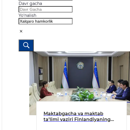
Davr gacha
Yo‘nalish
Maktabgacha va maktab
ta’limi vaziri Finlandiyaning
O‘zbekistondagi favqulodda va