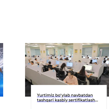
Yurtimiz bo‘ylab navbatdan
tashqari kasbiy sertifikatlash
nazorat sinovlari o‘tkazilmoqda