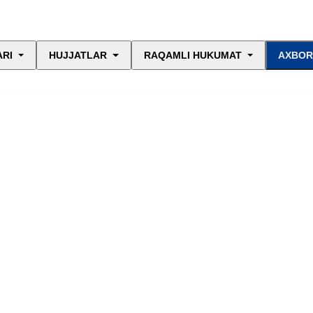
ARI
HUJJATLAR
RAQAMLI HUKUMAT
AXBOR