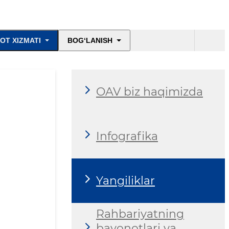
OT XIZMATI
BOG‘LANISH
OAV biz haqimizda
Infografika
Yangiliklar
Rahbariyatning
bayonotlari va