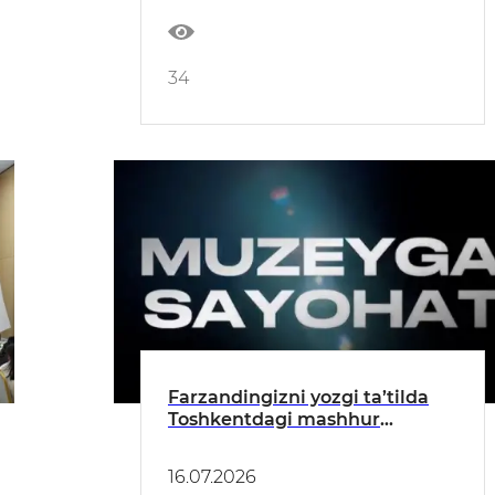
34
Farzandingizni yozgi ta’tilda
Toshkentdagi mashhur
muzeylarga mutlaqo BEPUL
sayohatga yuborish imkoniyati
16.07.2026
borligini bilarmidingiz?