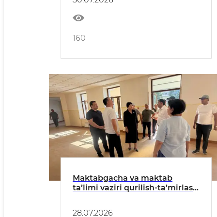
160
Maktabgacha va maktab
ta’limi vaziri qurilish-ta’mirlash
ishlari bilan tanishdi
28.07.2026