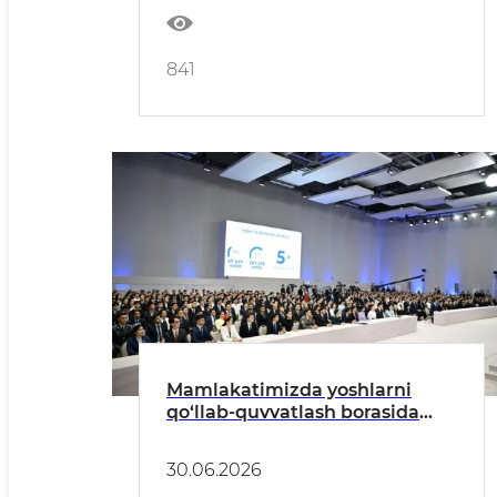
841
Mamlakatimizda yoshlarni
qo‘llab-quvvatlash borasida
amalga oshirilgan islohotlar
30.06.2026