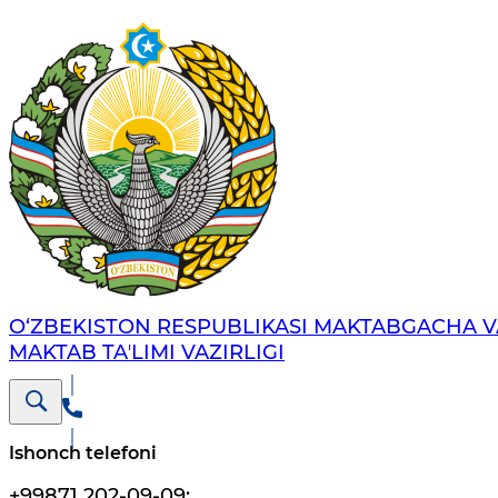
O‘ZBEKISTON RESPUBLIKASI MAKTABGACHA V
MAKTAB TAʼLIMI VAZIRLIGI
Ishonch telefoni
+99871 202-09-09
;