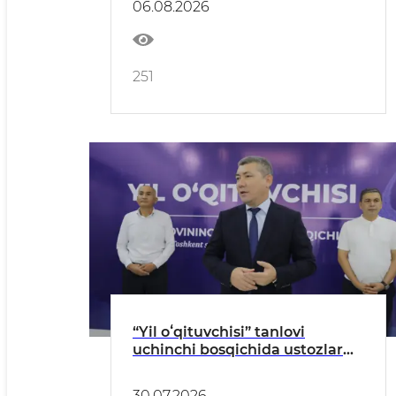
06.08.2026
251
“Yil oʻqituvchisi” tanlovi
uchinchi bosqichida ustozlar
faol ishtirok etdi
30.07.2026