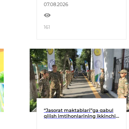
07.08.2026
161
“Jasorat maktablari”ga qabul
qilish imtihonlarining ikkinchi
bosqichi bo‘lib o‘tdi