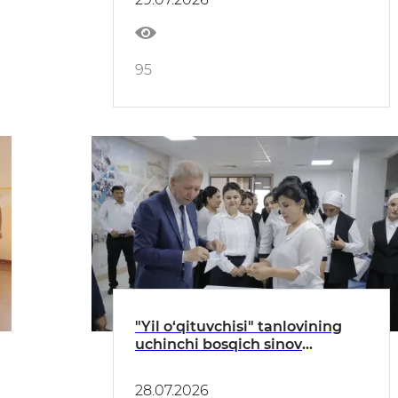
95
"Yil o‘qituvchisi" tanlovining
uchinchi bosqich sinov
jarayonlariga start berildi
28.07.2026