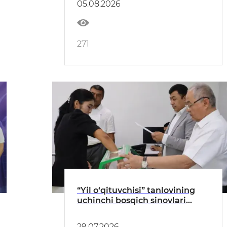
05.08.2026
271
“Yil o‘qituvchisi” tanlovining
uchinchi bosqich sinovlari
qizg‘in davom etmoqda
29.07.2026