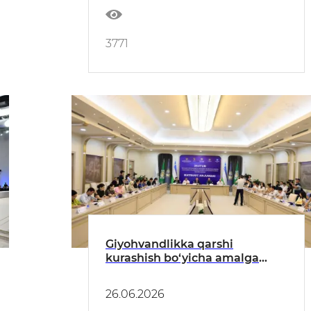
3771
Giyohvandlikka qarshi
kurashish bo‘yicha amalga
oshirilayotgan ishlar sarhisob
qilindi
26.06.2026