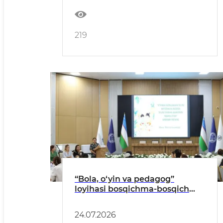
219
“Bola, o‘yin va pedagog”
loyihasi bosqichma-bosqich
joriy etilmoqda
24.07.2026