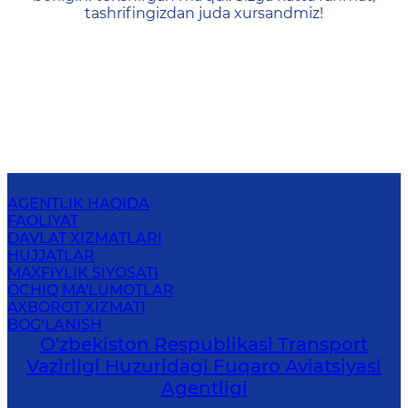
tashrifingizdan juda xursandmiz!
AGENTLIK HAQIDA
FAOLIYAT
DAVLAT XIZMATLARI
HUJJATLAR
MAXFIYLIK SIYOSATI
OCHIQ MA'LUMOTLAR
AXBOROT XIZMATI
BOG‘LANISH
O'zbekiston Respublikasi Transport
Vazirligi Huzuridagi Fuqaro Aviatsiyasi
Agentligi