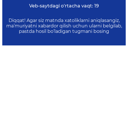
Veb-saytdagi o‘rtacha vaqt:
19
Diqqat! Agar siz matnda xatoliklarni aniqlasangiz,
ma’muriyatni xabardor qilish uchun ularni belgilab,
pastda hosil bo‘ladigan tugmani bosing