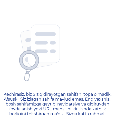
404 — Страница не найд
Kechirasiz, biz Siz qidirayotgan sahifani topa olmadik.
Afsuski, Siz izlagan sahifa mavjud emas. Eng yaxshisi,
bosh sahifamizga qaytib, navigatsiya va qidiruvdan
foydalanish yoki URL manzilini kiritishda xatolik
borligini tekshirgan ma'qul. Sizga katta rahmat,