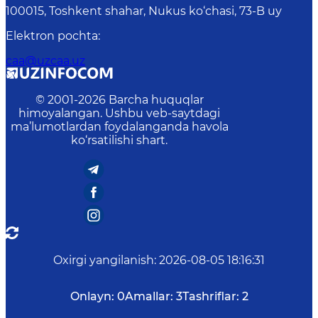
100015, Toshkent shahar, Nukus ko‘chasi, 73-B uу
Elektron pochta
:
caa@uzcaa.uz
© 2001-
2026
Barcha huquqlar
himoyalangan. Ushbu veb-saytdagi
ma’lumotlardan foydalanganda havola
ko‘rsatilishi shart.
Oxirgi yangilanish
:
2026-08-05 18:16:31
Onlayn:
0
Amallar:
3
Tashriflar:
2