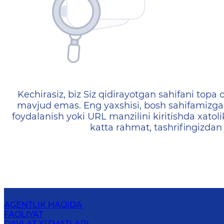
404 — Страница не найд
Kechirasiz, biz Siz qidirayotgan sahifani topa o
mavjud emas. Eng yaxshisi, bosh sahifamizga 
foydalanish yoki URL manzilini kiritishda xatoli
katta rahmat, tashrifingizdan
AGENTLIK HAQIDA
FAOLIYAT
DAVLAT XIZMATLARI