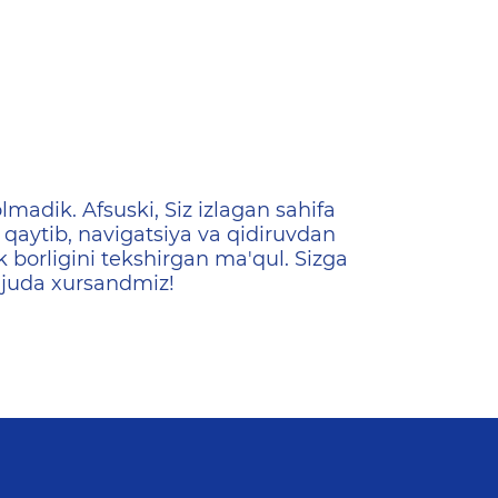
ена
lmadik. Afsuski, Siz izlagan sahifa
qaytib, navigatsiya va qidiruvdan
k borligini tekshirgan ma'qul. Sizga
 juda xursandmiz!