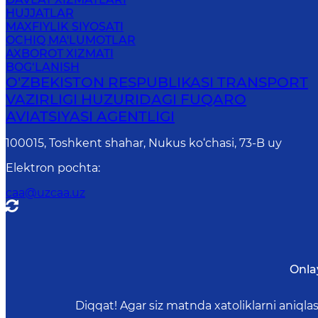
HUJJATLAR
MAXFIYLIK SIYOSATI
OCHIQ MA'LUMOTLAR
AXBOROT XIZMATI
BOG‘LANISH
O'ZBEKISTON RESPUBLIKASI TRANSPORT
VAZIRLIGI HUZURIDAGI FUQARO
AVIATSIYASI AGENTLIGI
100015, Toshkent shahar, Nukus ko‘chasi, 73-B uу
Elektron pochta
:
caa@uzcaa.uz
Onla
Diqqat! Agar siz matnda xatoliklarni aniql