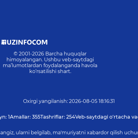
© 2001-
2026
Barcha huquqlar
himoyalangan. Ushbu veb-saytdagi
ma’lumotlardan foydalanganda havola
ko‘rsatilishi shart.
Oxirgi yangilanish
:
2026-08-05 18:16:31
yn:
1
Amallar:
355
Tashriflar:
254
Veb-saytdagi o‘rtacha va
asangiz, ularni belgilab, ma'muriyatni xabardor qilish 